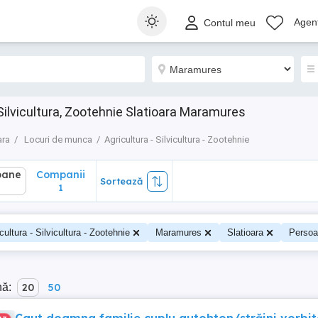
ane
Companii
Sortează
Agenț
Contul meu
1
 Silvicultura, Zootehnie Slatioara Maramures
ara
Locuri de munca
Agricultura - Silvicultura - Zootehnie
oane
Companii
Sortează
1
cultura - Silvicultura - Zootehnie
Maramures
Slatioara
Perso
nă:
20
50