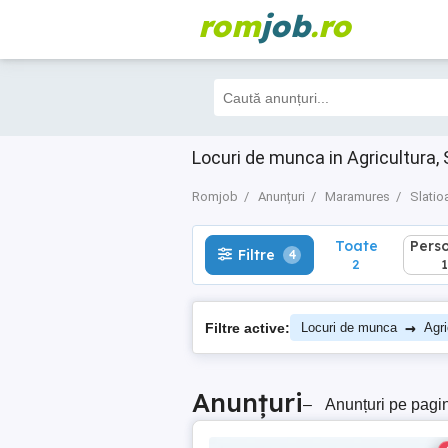
rom
job
.ro
Toate
Perso
Filtre
4
2
1
Locuri de munca in Agricultura,
Romjob
Anunțuri
Maramures
Slatio
Toate
Pers
Filtre
4
2
1
→
Filtre active:
Locuri de munca
Agri
Anunțuri
–
Anunțuri pe pagi