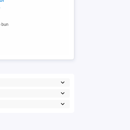
or
A
e bun