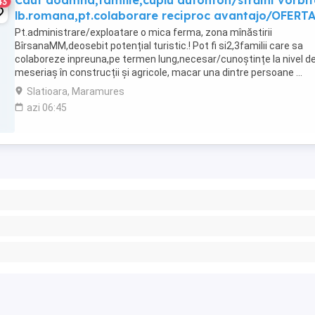
Caut doamna,familie,cuplu autohton/străini vorbit
43
lb.romana,pt.colaborare reciproc avantajo/OFERT
Pt.administrare/exploatare o mica ferma, zona mînăstirii
BîrsanaMM,deosebit potențial turistic.! Pot fi si2,3familii care sa
colaboreze inpreuna,pe termen lung,necesar/cunoștințe la nivel d
meseriaș în construcții și agricole, macar una dintre persoane ...
Slatioara, Maramures
azi 06:45