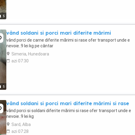
5
vând soldani si porci mari diferite mărimi
vând porci de carne diferite mărimi si rase ofer transport unde e
nevoie..9 lei kg pe cântar
Simeria, Hunedoara
azi 07:30
5
vând soldani si porci mari diferite mărimi si rase
vând porci si soldani diferite mărimi si rase ofer transport unde e
nevoie..9 lei kg
Sard, Alba
azi 07:28