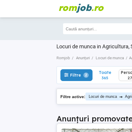
rom
job
.ro
Toate
Perso
Filtre
2
365
272
Locuri de munca in Agricultura, 
Romjob
Anunțuri
Locuri de munca
A
Toate
Pers
Filtre
2
365
27
→
Filtre active:
Locuri de munca
Agri
Anunțuri promovat