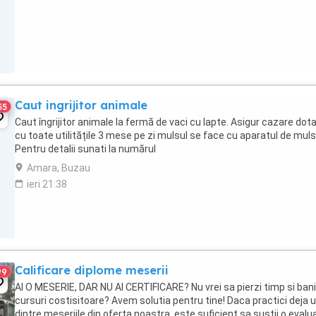
Caut ingrijitor animale
55
Caut îngrijitor animale la fermă de vaci cu lapte. Asigur cazare dot
cu toate utilitățile 3 mese pe zi mulsul se face cu aparatul de muls
Pentru detalii sunati la numărul
Amara, Buzau
ieri 21:38
Calificare diplome meserii
99
AI O MESERIE, DAR NU AI CERTIFICARE? Nu vrei sa pierzi timp si bani
cursuri costisitoare? Avem solutia pentru tine! Daca practici deja 
dintre meseriile din oferta noastra, este suficient sa sustii o evalu