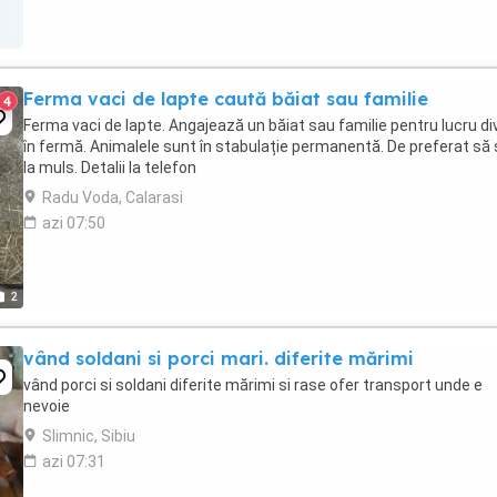
Ferma vaci de lapte caută băiat sau familie
4
Ferma vaci de lapte. Angajează un băiat sau familie pentru lucru di
în fermă. Animalele sunt în stabulație permanentă. De preferat să ș
la muls. Detalii la telefon
Radu Voda, Calarasi
azi 07:50
2
vând soldani si porci mari. diferite mărimi
vând porci si soldani diferite mărimi si rase ofer transport unde e
nevoie
Slimnic, Sibiu
azi 07:31