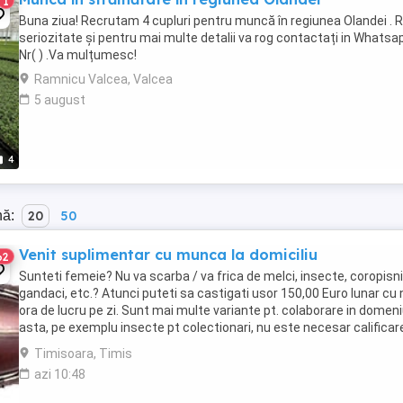
1
Buna ziua! Recrutam 4 cupluri pentru muncă în regiunea Olandei . 
seriozitate și pentru mai multe detalii va rog contactați in Whatsap
Nr( ) .Va mulțumesc!
Ramnicu Valcea, Valcea
5 august
4
nă:
20
50
Venit suplimentar cu munca la domiciliu
62
Sunteti femeie? Nu va scarba / va frica de melci, insecte, coropisni
gandaci, etc.? Atunci puteti sa castigati usor 150,00 Euro lunar cu n
ora de lucru pe zi. Sunt mai multe variante pt. colaborare in domen
asta, pe exemplu insecte pt colectionari, nu este necesar calificar
sau experienta ...
Timisoara, Timis
azi 10:48