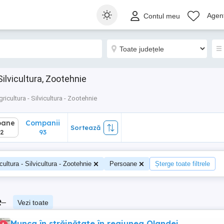
ane
Companii
Sortează
Agenț
Contul meu
93
Silvicultura, Zootehnie
gricultura - Silvicultura - Zootehnie
oane
Companii
Sortează
2
93
cultura - Silvicultura - Zootehnie
Persoane
Șterge toate filtrele
e
–
Vezi toate
Munca în străinătate în regiunea Olandei