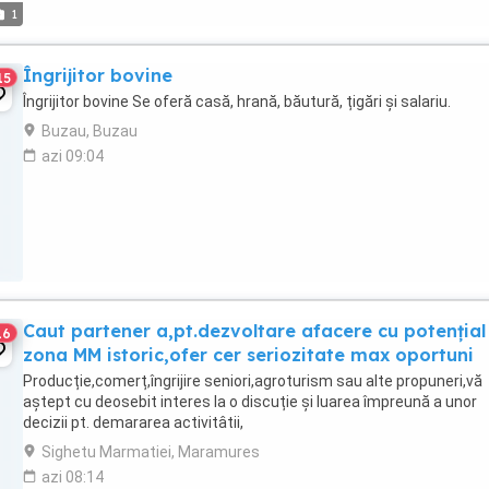
1
Îngrijitor bovine
15
Îngrijitor bovine Se oferă casă, hrană, băutură, țigări și salariu.
Buzau, Buzau
azi 09:04
Caut partener a,pt.dezvoltare afacere cu potențial
16
zona MM istoric,ofer cer seriozitate max oportuni
Producție,comerț,îngrijire seniori,agroturism sau alte propuneri,vă
aștept cu deosebit interes la o discuție și luarea împreună a unor
decizii pt. demararea activitâtii,
Sighetu Marmatiei, Maramures
azi 08:14