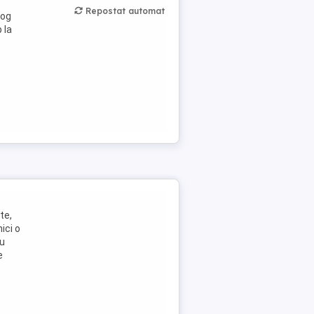
Repostat automat
Rog
 la
te,
ici o
iu
e