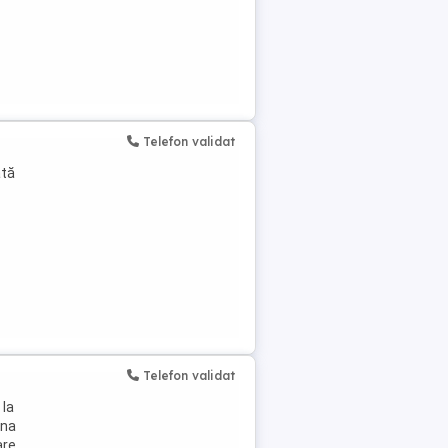
Telefon validat
ată
Telefon validat
 la
una
are