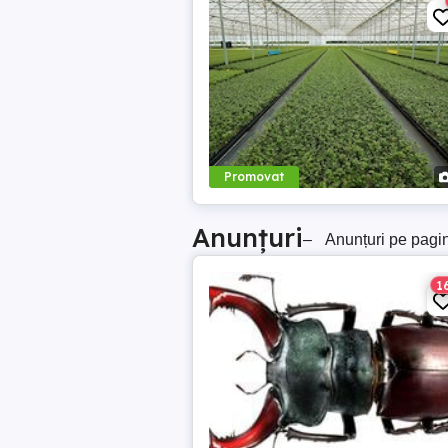
Promovat
Anunțuri
–
Anunțuri pe pagi
1