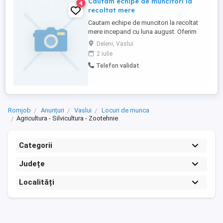
Cautam echipe de muncitori la
4
recoltat mere
Cautam echipe de muncitori la recoltat
mere incepand cu luna august. Oferim
cazare si masa.
Deleni, Vaslui
2 iulie
Telefon validat
Romjob
Anunțuri
Vaslui
Locuri de munca
Agricultura - Silvicultura - Zootehnie
Categorii
Județe
Localități