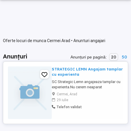
Oferte locuri de munca Cermei Arad • Anunturi angajari
Anunțuri
20
50
Anunțuri pe pagină:
STRATEGIC LEMN Angajam tamplar
cu experienta
SC Strategic Lemn angajeaza tamplar cu
experienta.Nu cerem neaparat
calificare.Punctul de lucru este in
Cermei, Arad
loc.CERMEI jud.ARAD. Persoana de
29 iulie
contact Ivan Sorin tel.
Telefon validat