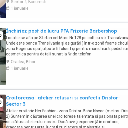
Sector 4, Bucuresti
1 ianuarie
Închiriez post de lucru PFA Frizerie Barbershop
Locație se afla pe Stefan cel Mare Nr 128 pe colț cu str Transilvani
Unde este banca Transilvania și asigurări ) într-o zonă foarte circu
zona Rogerius spațiul pote fi folosit și pentru manichiură, pedichiur
cosmetica pentru detalii sunat la Nr de telefon
Oradea, Bihor
1 ianuarie
Croitoreasa- atelier retusuri si confectii Dristor-
Sector 3
Atelier croitorie Her Fashion- zona Dristor-Baba Novac (metrou Dri
2) Suntem în căutarea unei croitorese talentata și pasionata pent
se alătura atelierului nostru. Dacă aveți experiență în croitorie,
dragoste pentru arta, lucrati cu placere si maiestrie și ...