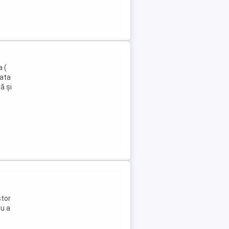
a (
lata
ă și
stor
ru a