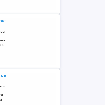
nut
igur
avea
rea
e de
erge
si
si