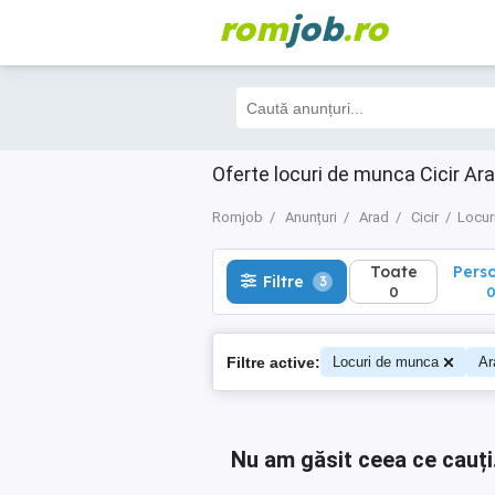
rom
job
.ro
Toate
Perso
Filtre
3
0
0
Oferte locuri de munca Cicir Ara
Romjob
Anunțuri
Arad
Cicir
Locur
Toate
Pers
Filtre
3
0
Filtre active:
Locuri de munca
Ar
Nu am găsit ceea ce cauți