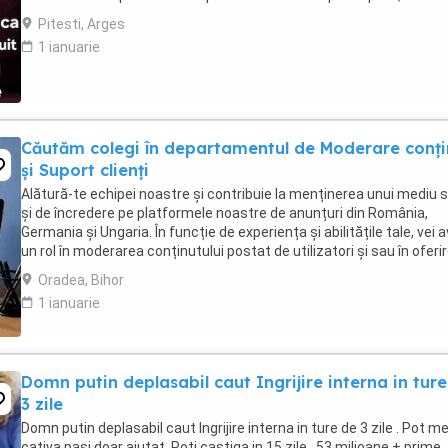
și susținere . Facilități: ...
Pitesti, Arges
1 ianuarie
Căutăm colegi în departamentul de Moderare conți
și Suport clienți
Alătură-te echipei noastre și contribuie la menținerea unui mediu s
și de încredere pe platformele noastre de anunțuri din România,
Germania și Ungaria. În funcție de experiența și abilitățile tale, vei 
un rol în moderarea conținutului postat de utilizatori și sau în oferi
de suport clienților ...
Oradea, Bihor
1 ianuarie
Domn putin deplasabil caut Ingrijire interna in tur
3 zile
Domn putin deplasabil caut Ingrijire interna in ture de 3 zile . Pot m
cativa pasi doar ajutat. Poti castiga in 15 zile , 53 milioane + prime.