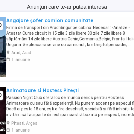
Anunțuri care te-ar putea interesa
Angajare șofer camion comunitate
Firmă de transport din Arad Singur pe cabină. Necesar : -Analize -
Atestat Curse circuit in 15 zile 3 zile libere 30 zile 7 zile libere 8
săptămâni 14 zile libere Austria,Cehia,Germania,Belgia, Franța, Itali
Ungaria. Se pleaca si se vine cu camionul , la sfârșitul perioadei, ...
Arad, Arad
1 ianuarie
Animatoare si Hostess Pitești
Passion Night Club oferă loc de munca serios pentru Hostess
Animatoare cu sau fără experiență. Nu punem accent pe aspecul fiz
Dacă ai peste 18 ani, ești o fire deschisă, sociabilă și fără inhibiții t
invităm să faci parte din echipa noastră bazată pe respect, încred
și susținere . Facilități: ...
Pitesti, Arges
1 ianuarie