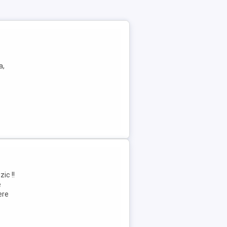
a,
ic !!
e
ere