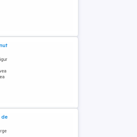
nut
igur
avea
rea
e de
erge