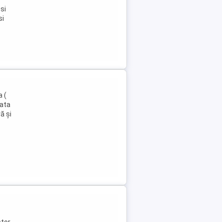
si
si
a (
lata
ă și