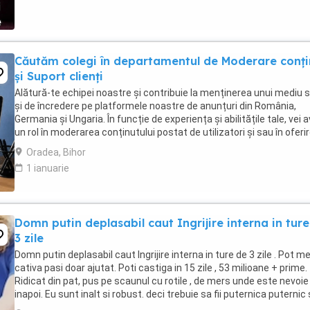
Căutăm colegi în departamentul de Moderare conți
și Suport clienți
Alătură-te echipei noastre și contribuie la menținerea unui mediu s
și de încredere pe platformele noastre de anunțuri din România,
Germania și Ungaria. În funcție de experiența și abilitățile tale, vei 
un rol în moderarea conținutului postat de utilizatori și sau în oferi
de suport clienților ...
Oradea, Bihor
1 ianuarie
Domn putin deplasabil caut Ingrijire interna in tur
3 zile
Domn putin deplasabil caut Ingrijire interna in ture de 3 zile . Pot m
cativa pasi doar ajutat. Poti castiga in 15 zile , 53 milioane + prime.
Ridicat din pat, pus pe scaunul cu rotile , de mers unde este nevoie 
inapoi. Eu sunt inalt si robust. deci trebuie sa fii puternica puternic 
rezistenta ...