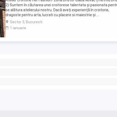
Atelier croitorie Her Fashion- zona Dristor-Baba Novac (metrou Dri
2) Suntem în căutarea unei croitorese talentata și pasionata pent
se alătura atelierului nostru. Dacă aveți experiență în croitorie,
dragoste pentru arta, lucrati cu placere si maiestrie și ...
Sector 3, Bucuresti
1 ianuarie