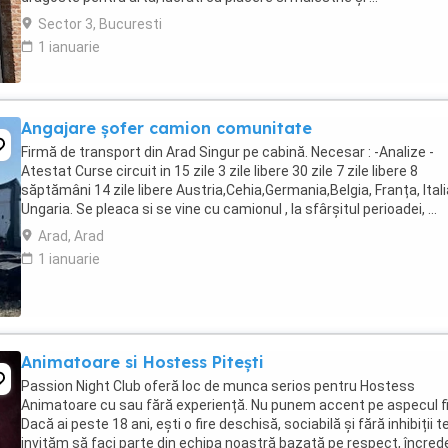
Sector 3, Bucuresti
1 ianuarie
Angajare șofer camion comunitate
Firmă de transport din Arad Singur pe cabină. Necesar : -Analize -
Atestat Curse circuit in 15 zile 3 zile libere 30 zile 7 zile libere 8
săptămâni 14 zile libere Austria,Cehia,Germania,Belgia, Franța, Itali
Ungaria. Se pleaca si se vine cu camionul , la sfârșitul perioadei, ...
Arad, Arad
1 ianuarie
Animatoare si Hostess Pitești
Passion Night Club oferă loc de munca serios pentru Hostess
Animatoare cu sau fără experiență. Nu punem accent pe aspecul fiz
Dacă ai peste 18 ani, ești o fire deschisă, sociabilă și fără inhibiții t
invităm să faci parte din echipa noastră bazată pe respect, încred