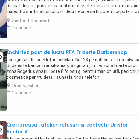
Ridicat din pat, pus pe scaunul cu rotile , de mers unde este nevoie 
inapoi. Eu sunt inalt si robust. deci trebuie sa fii puternica puternic 
rezistenta ...
Sector 4, Bucuresti
1 ianuarie
Închiriez post de lucru PFA Frizerie Barbershop
Locație se afla pe Stefan cel Mare Nr 128 pe colț cu str Transilvani
Unde este banca Transilvania și asigurări ) într-o zonă foarte circu
zona Rogerius spațiul pote fi folosit și pentru manichiură, pedichiur
cosmetica pentru detalii sunat la Nr de telefon
Oradea, Bihor
1 ianuarie
Croitoreasa- atelier retusuri si confectii Dristor-
Sector 3