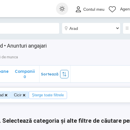
ane
Companii
Sortează
Agenț
Contul meu
0
d • Anunturi angajari
i de munca
oane
Companii
Sortează
0
0
ad
Cicir
Șterge toate filtrele
.
Selectează categoria și alte filtre de căutare pe