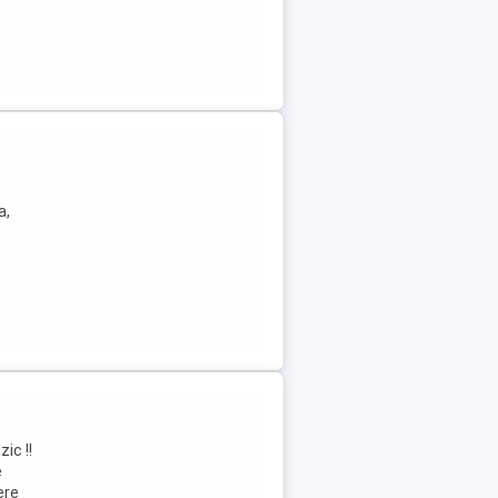
a,
ic !!
e
ere