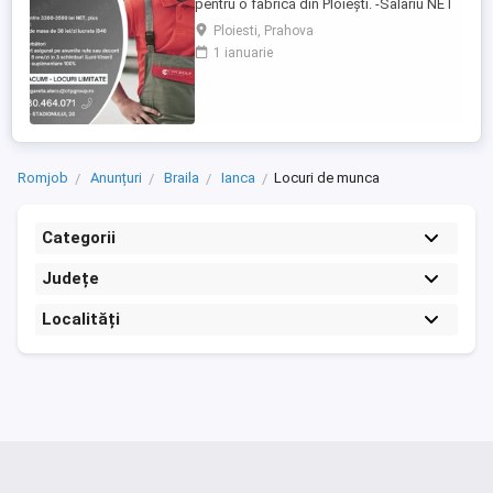
pentru o fabrică din Ploiești. -Salariu NET
intre 3300 3500 lei -Tichete de masă: 840
Ploiesti, Prahova
lei luna (38 lei zi) -Transport asigurat sau
1 ianuarie
decont transport -Ore suplimentare plătite
100% - Spor de noapte 25% - Program: 8
ore zi, Luni Vineri (3 schimburi) Activitatea
...
Romjob
Anunțuri
Braila
Ianca
Locuri de munca
Categorii
Județe
Localități