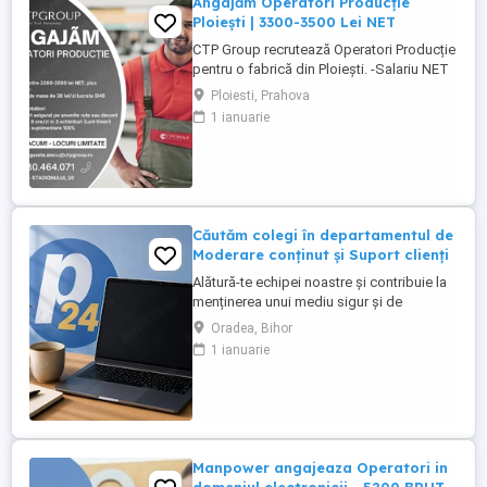
Angajăm Operatori Producție
Ploiești | 3300-3500 Lei NET
CTP Group recrutează Operatori Producție
pentru o fabrică din Ploiești. -Salariu NET
intre 3300 3500 lei -Tichete de masă: 840
Ploiesti, Prahova
lei luna (38 lei zi) -Transport asigurat sau
1 ianuarie
decont transport -Ore suplimentare plătite
100% - Spor de noapte 25% - Program: 8
ore zi, Luni Vineri (3 schimburi) Activitatea
...
Căutăm colegi în departamentul de
Moderare conținut și Suport clienți
Alătură-te echipei noastre și contribuie la
menținerea unui mediu sigur și de
încredere pe platformele noastre de
Oradea, Bihor
anunțuri din România, Germania și
1 ianuarie
Ungaria. În funcție de experiența și
abilitățile tale, vei avea un rol în moderarea
conținutului postat de utilizatori și sau în
oferirea de suport clienților ...
Manpower angajeaza Operatori in