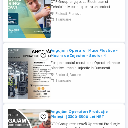
CTP Group angajeaza Electrician si
Tehnician Mecanic pentru un proiect
industrial nou. Daca ai experienta tehnica
Ploiesti, Prahova
si iti doresti un loc de munca stabil, bine
1 ianuarie
platit, cu perspective reale de dezvoltare,
acest rol poate fi potrivit pentru tine. Ce
oferim: Salariu de pana la 6000 lei NET (in
functie ...
Angajam Operator Mase Plastice -
Masini de Injectie - Sector 4
Echipa noastră recruteaza Operatori mase
plastice - masini injectie in Bucuresti -
sector 4! Doresti să lucrezi intr-un mediu
Sector 4, Bucuresti
profesionist in industria maselor plastice?
1 ianuarie
Esti persoana potrivita pentru noi!
Beneficii: - Salariu: 4.000 4.300 lei NET (in
functie de experienta). - Bonus lunar de
performanta: ...
Angajăm Operatori Producție
Ploiești | 3300-3500 Lei NET
CTP Group recrutează Operatori Producție