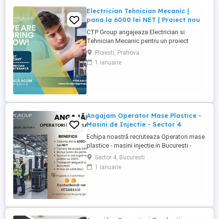
Electrician Tehnician Mecanic |
pana la 6000 lei NET | Proiect nou
CTP Group angajeaza Electrician si
Tehnician Mecanic pentru un proiect
industrial nou. Daca ai experienta tehnica
Ploiesti, Prahova
si iti doresti un loc de munca stabil, bine
1 ianuarie
platit, cu perspective reale de dezvoltare,
acest rol poate fi potrivit pentru tine. Ce
oferim: Salariu de pana la 6000 lei NET (in
functie ...
Angajam Operator Mase Plastice -
Masini de Injectie - Sector 4
Echipa noastră recruteaza Operatori mase
plastice - masini injectie in Bucuresti -
sector 4! Doresti să lucrezi intr-un mediu
Sector 4, Bucuresti
profesionist in industria maselor plastice?
1 ianuarie
Esti persoana potrivita pentru noi!
Beneficii: - Salariu: 4.000 4.300 lei NET (in
functie de experienta). - Bonus lunar de
performanta: ...