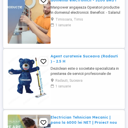
domeniul electronicii - 5200 BRUT
Manpower angajeaza Operatori productie
in domeniul electronicii. Beneficii: - Salariul
- 5200 (in functie de experienta in
Timisoara, Timis
domeniul electronicii); - Tichete de masa
1 ianuarie
de 35 de lei zi lucratoare; - Mediu de lucru
modern si stabil; - Oportunitati de
dezvoltare profesionala; Transportul este
asigurat ...
Agent curatenie Suceava (Radauti
) - 2.5 H
Deziclean este o societate specializata in
prestarea de servicii profesionale de
curatenie. Compania noastra asigura
Radauti, Suceava
servicii de curatenie in aproape toate
1 ianuarie
orasele mari din România. Angajam agenti
de curatenie pentru institutii bancare
(persoane pensionare sau care mai
lucreaza in alta parte). Program ...
Electrician Tehnician Mecanic |
pana la 6000 lei NET | Proiect nou