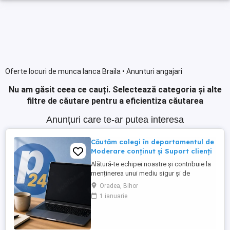
Oferte locuri de munca Ianca Braila • Anunturi angajari
Nu am găsit ceea ce cauți.
Selectează categoria și alte
filtre de căutare pentru a eficientiza căutarea
Anunțuri care te-ar putea interesa
Căutăm colegi în departamentul de
Moderare conținut și Suport clienți
Alătură-te echipei noastre și contribuie la
menținerea unui mediu sigur și de
încredere pe platformele noastre de
Oradea, Bihor
anunțuri din România, Germania și
1 ianuarie
Ungaria. În funcție de experiența și
abilitățile tale, vei avea un rol în moderarea
conținutului postat de utilizatori și sau în
oferirea de suport clienților ...