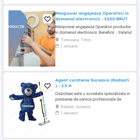
Manpower angajeaza Operatori in
domeniul electronicii - 5200 BRUT
Manpower angajeaza Operatori productie
in domeniul electronicii. Beneficii: - Salariul
- 5200 (in functie de experienta in
Timisoara, Timis
domeniul electronicii); - Tichete de masa
1 ianuarie
de 35 de lei zi lucratoare; - Mediu de lucru
modern si stabil; - Oportunitati de
dezvoltare profesionala; Transportul este
asigurat ...
Agent curatenie Suceava (Radauti
) - 2.5 H
Deziclean este o societate specializata in
prestarea de servicii profesionale de
curatenie. Compania noastra asigura
Radauti, Suceava
servicii de curatenie in aproape toate
1 ianuarie
orasele mari din România. Angajam agenti
de curatenie pentru institutii bancare
(persoane pensionare sau care mai
lucreaza in alta parte). Program ...