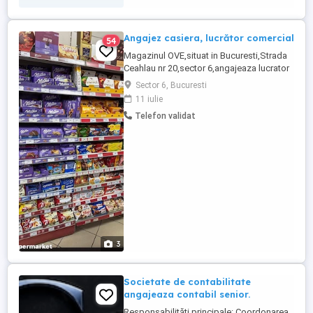
Angajez casiera, lucrător comercial
54
Magazinul OVE,situat in Bucuresti,Strada
Ceahlau nr 20,sector 6,angajeaza lucrator
comercial,contract de munca pe perioada
Sector 6, Bucuresti
nedeterminata,plata salariului pe 15 si 30
11 iulie
ale lunii,cash sau card,prime de
Telefon validat
sarbatori,bonusuri de performanta,salariul
in functie de studii,calificare ,experienta si
implicare,program ...
3
Societate de contabilitate
angajeaza contabil senior.
Responsabilități principale: Coordonarea