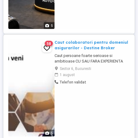
5
Caut colaboratori pentru domeniul
58
asigurarilor - Destine Broker
Caut persoane foarte serioase si
ambitioase CU SAU FARA EXPERIENTA
pentru a lucra in domeniul asigurarilor in
Sector 6, Bucuresti
cadrul companiei Destine Broker pentru
1 august
postul de Consultant Asigurari. Puteti afla
Telefon validat
mai multe despre aceasta societate direct
de pe site: www. destine-broker. ro . Este
o companie in topul brokerilor ...
5