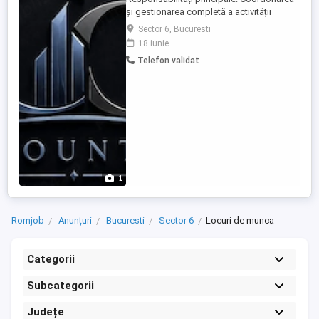
și gestionarea completă a activității
contabile pentru mai multe societăți;
Sector 6, Bucuresti
Organizarea evidenței contabile în
18 iunie
conformitate cu legislația în vigoare;
Telefon validat
Întocmirea și verificarea declarațiilor
fiscale, balanțelor și situațiilor financiare;
Efectuarea închiderilor ...
1
Romjob
Anunțuri
Bucuresti
Sector 6
Locuri de munca
Categorii
Subcategorii
Județe