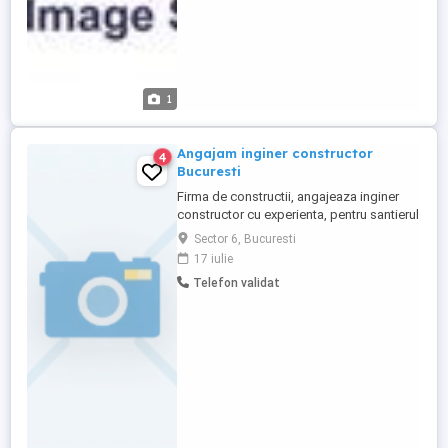
1
Angajam inginer constructor
4
Bucuresti
Firma de constructii, angajeaza inginer
constructor cu experienta, pentru santierul
din Bucuresti. Cerinte: - Studii superioare
Sector 6, Bucuresti
profil constructii; - Experienta in executie
17 iulie
minim 5 ani; - Carnet de conducere
Telefon validat
categoria B; - Disponibilitate imediata.
Program de lucru L-V: tura de zi 8:30 -
17:30, tura ...