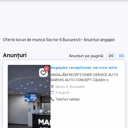
Oferte locuri de munca Sector 6 Bucuresti • Anunturi angajari
Anunțuri
20
50
Anunțuri pe pagină:
Angajam receptioner service auto
4
ANGAJĂM RECEPȚIONER SERVICE AUTO
MARVIS AUTO CONCEPT Căutăm o
persoană serioasă și organizată pentru
Sector 6, Bucuresti
postul de recepție service auto, în cadrul
3 august
echipei Marvis Auto Concept service
Telefon validat
specializat exclusiv în recondiționarea
turbinelor. Ce oferim: Salariu: 4000 RON
(net, bani în mână) Program: Luni ...