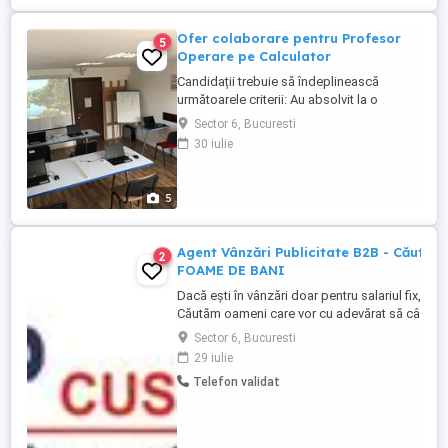
Ofer colaborare pentru Profesor
5
Operare pe Calculator
Candidații trebuie să îndeplinească
următoarele criterii: Au absolvit la o
Universitate cu bună recunoaștere în
Sector 6, Bucuresti
mediul academic. Au deja rezultate in
30 iulie
domeniu Cunosc aprofundat materia și
cerințele specifice pentru niveluri de la
începător la avansat Dovedesc abilități de
5
comunicare și pedagogice ...
Agent Vânzări Publicitate B2B - Căută
2
FOAME DE BANI
Dacă ești în vânzări doar pentru salariul fix, NU 
Căutăm oameni care vor cu adevărat să câștige 
să își depășească limitele. Salariu: intre 3000 
Sector 6, Bucuresti
COMISIOANE mari + BONUSURI Program: Full-tim
29 iulie
Program flexibil
Telefon validat
_____________________________________________
Căutăm ...