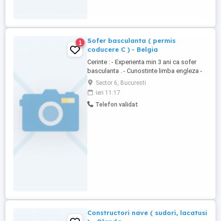
Sofer basculanta ( permis
1
coducere C ) - Belgia
Cerinte : - Experienta min 3 ani ca sofer
basculanta . - Cunostinte limba engleza -
Varsta maxima 50 ani - Experienta manevre
Sector 6, Bucuresti
( inacarcare basculare ) pe spatii mici . Se
ieri 11:17
ofera : - Salariul NET 2800 - 3500 EUR , in
Telefon validat
functie de experienta - Cazare , taxe ,
asigurari , platite de angajator - ...
Constructori nave ( sudori, lacatusi