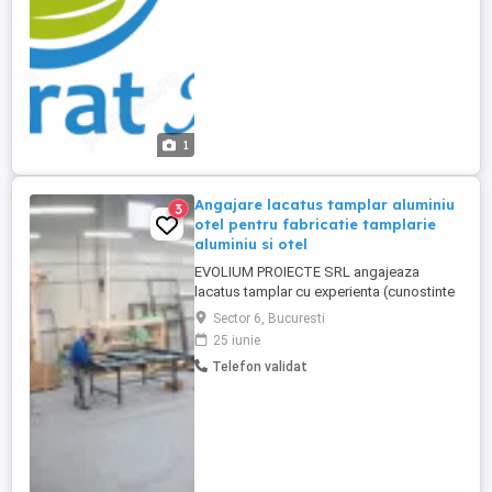
curatenie ...
1
Angajare lacatus tamplar aluminiu
3
otel pentru fabricatie tamplarie
aluminiu si otel
EVOLIUM PROIECTE SRL angajeaza
lacatus tamplar cu experienta (cunostinte
in sudura ar fi un plus), pentru fabricatie
Sector 6, Bucuresti
tamplarie din aluminiu si otel, in hala de
25 iunie
productie din Bucuresti, sector 6. Se ofera
Telefon validat
salariu atractiv in functie de experienta
candidatilor, tichete de masa, concediul
de odihna si zile ...