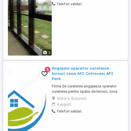
Telefon validat
negociaza la interviu in functie de abilitati
si competenta. Salariul oferit este 6000 lei
net. Oferim ...
1
Angajam operator curatenie
3
birouri zona AFI Cotroceni AFI
Park
Firma de curatenie angajeaza operator
curatenie pentru spatiu de birouri, zona
AFI Cotroceni AFI Park, Sector 6. Program:
Sector 6, Bucuresti
luni-vineri, 06:00 14:30 Pauza de masa: 30
4 august
minute Salariu: 3.000 lei net luna Contract
Telefon validat
de munca Activitati principale: curatenie in
birouri si spatii comune; curatenie
bucatarie ...