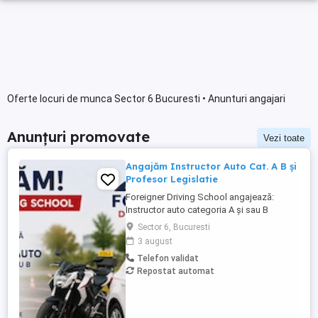
Oferte locuri de munca Sector 6 Bucuresti • Anunturi angajari
Anunțuri promovate
Vezi toate
Angajăm Instructor Auto Cat. A B și
Profesor Legislatie
Foreigner Driving School angajează:
Instructor auto categoria A și sau B
Profesor de legislație rutieră Cerințe:
Sector 6, Bucuresti
Atestat profesional valabil Seriozitate și
3 august
responsabilitate Abilități bune de
Telefon validat
comunicare Experiența constituie avantaj
Repostat automat
Oferim: Program flexibil Mediu de lucru
profesionist și stabil Posibilitate ...