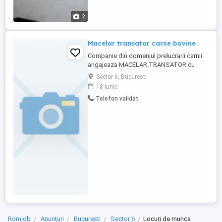
2
Macelar transator carne bovine
Companie din domeniul prelucrarii carnii
angajeaza MACELAR TRANSATOR cu
experienta in domeniul transarii fasonarii
Sector 6, Bucuresti
prelucrarii carnii de minim 3 ani. Program
18 iunie
de lucru de luni pana vineri,8 ore, un sigur
Telefon validat
schimb, cu incepere de la 6,30 dimineata
,30 minute pauza de masa, pana la ora 15.
Salariul se ...
Romjob
Anunțuri
Bucuresti
Sector 6
Locuri de munca