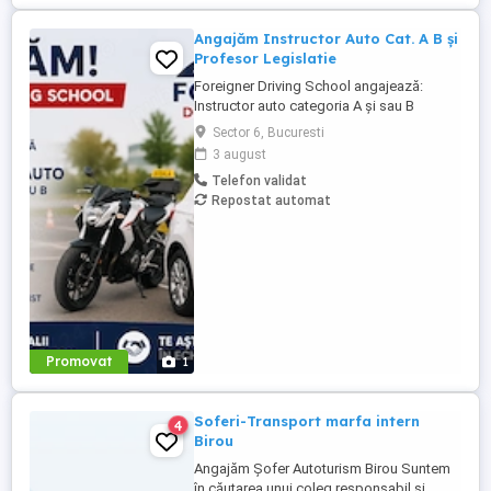
Angajăm Instructor Auto Cat. A B și
Profesor Legislatie
Foreigner Driving School angajează:
Instructor auto categoria A și sau B
Profesor de legislație rutieră Cerințe:
Sector 6, Bucuresti
Atestat profesional valabil Seriozitate și
3 august
responsabilitate Abilități bune de
Telefon validat
comunicare Experiența constituie avantaj
Repostat automat
Oferim: Program flexibil Mediu de lucru
profesionist și stabil Posibilitate ...
Promovat
1
Soferi-Transport marfa intern
4
Birou
Angajăm Șofer Autoturism Birou Suntem
în căutarea unui coleg responsabil și