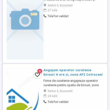
serios pentru ocuparea postului de Șofer
Sector 6, Bucuresti
Autoturism. Responsabilități: Transportul
27 iulie
conducerii și al angajaților în condiții de
Telefon validat
siguranță și confort; Efectuarea
deplasărilor în interes de serviciu,
conform programului stabilit; Întreținerea
...
Angajam operator curatenie
9
birouri 4 ore zi, zona AFI Cotroceni
Firma de curatenie angajeaza operator
curatenie pentru spatiu de birouri, zona
AFI Cotroceni AFI Park, Sector 6. Program:
Sector 6, Bucuresti
luni-vineri, 15:00 19:00 Salariu: 1.700 lei net
24 iulie
luna Contract de munca part-time Activitati
Telefon validat
principale: curatenie in spatii de birouri;
curatenie bucatarie si sala de mese;