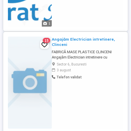
1
Angajăm Electrician intretinere,
15
Clinceni
FABRICĂ MASE PLASTICE CLINCENI
Angajăm Electrician intretinere cu
experiență minima in fabrica! Salariu:
Sector 6, Bucuresti
3500-5000 lei net (în funcție de experiență)
3 august
program flexibil CERINȚE OBLIGATORII:
Telefon validat
Experiență pe un post similar Cunostinte în
realizarea, întreținerea și repararea utilaje
Abilități de lucru ...