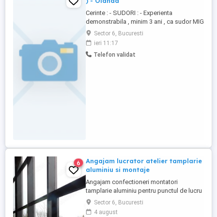
) - Olanda
Cerinte : - SUDORI : - Experienta
demonstrabila , minim 3 ani , ca sudor MIG
- MAG in constructii navale - Certificate de
Sector 6, Bucuresti
sudura , 135-136-138 , valabile -
ieri 11:17
Cunostinte limba engleza , nivel mediu -
Telefon validat
Permis auto B . Masina personala este un
avantaj - LACATUSI : - Experienta
demonstrabila , minim ...
Angajam lucrator atelier tamplarie
6
aluminiu si montaje
Angajam confectioneri montatori
tamplarie aluminiu pentru punctul de lucru
din Bragadiru. Program de lucru de luni
Sector 6, Bucuresti
pana vineri 7.30-16.30 cu pauza de masa.
4 august
Se cere experienta in domeniu. Salariul se