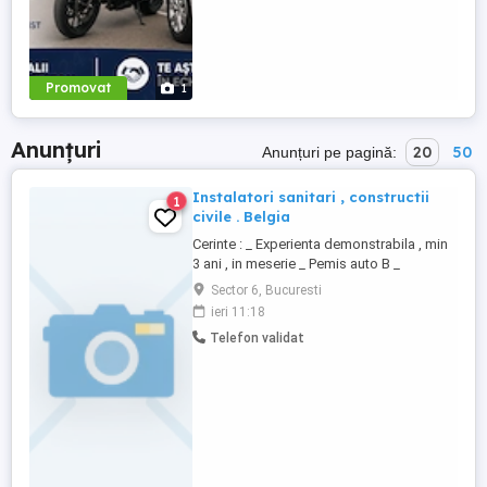
Promovat
1
Anunțuri
20
50
Anunțuri pe pagină:
Instalatori sanitari , constructii
1
civile . Belgia
Cerinte : _ Experienta demonstrabila , min
3 ani , in meserie _ Pemis auto B _
Cunostinte limba engleza Se ofera : -
Sector 6, Bucuresti
Salariul NET 3000 - 3800 EUR , in functie
ieri 11:18
de experienta - Cazare , taxe , platite de
Telefon validat
angajator - Proiect pe termen lung
Persoanele interesate , care corespund
cerintelor ...