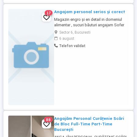
Angajam personal serios și corect
17
Magazin engro și en detail in domeniul
alimentar , sucuri băuturi angajam Sofer
..pct de lucru Bucuresti..Bd Iuliu Maniu ..Nr
Sector 6, Bucuresti
566-570 ..OFERIM CONTRACT DE MUNCA
6 august
..SALARIU ATRACTIV ,PRIME DE CRACIUN,
Telefon validat
PASTE ..BONUSURI IN FUNCTIE DE
PERFORMANTA... SI IMPLICARE ...salariu
cash ....șofer 6000-7000,LUCRATOR ...
Angajăm Personal Curățenie Scări
88
de Bloc Full-Time Part-Time
București