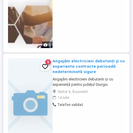
de pe site: www. destine-broker. ro . Este
o companie in topul brokerilor ...
5
Angajăm electricieni debutanți și cu
9
experienta contracte perioadă
nedeterminată sigure
Angajăm electricieni debutanti și cu
experiență pentru județul Giurgiu
localitatea Singureni . Se asigură
Sector 6, Bucuresti
transport din Bucuresti sau mașina
14 iulie
serviciu iar la prânz o masă caldă.
Telefon validat
Salarizarea în funcție de experiență. De
preferat deținere permis auto. Contracte
perioadă nedeterminată, fără risc de
concedieri ...