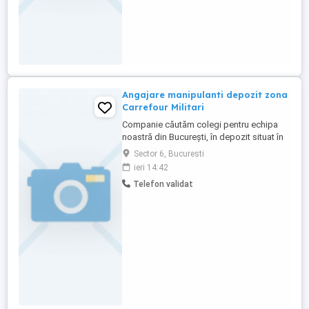
Angajare manipulanti depozit zona
Carrefour Militari
Companie căutăm colegi pentru echipa
noastră din București, în depozit situat în
zona Carrefour Militari. Posturi disponibile:
Sector 6, Bucuresti
4-5 Manipulanti marfa Responsabilități
ieri 14:42
principale: Manipularea produselor în
Telefon validat
depozit Descărcarea containerelor
Program de lucru: L-V: 7-16:30 Beneficii ...