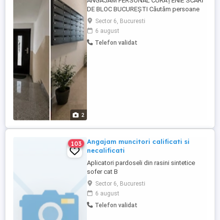
ANGAJĂM PERSONAL CURĂȚENIE SCĂRI
DE BLOC BUCUREȘTI Căutăm persoane
serioase și responsabile pentru activități
Sector 6, Bucuresti
de curățenie în scări de bloc, cu sau fără
6 august
predarea gunoiului. Oferim: Program full-
Telefon validat
time sau part-time; Program de lucru
stabilit în funcție de locații Colaborare pe
termen lung; ...
2
Angajam muncitori calificati si
103
necalificati
Aplicatori pardoseli din rasini sintetice
sofer cat B
Sector 6, Bucuresti
6 august
Telefon validat