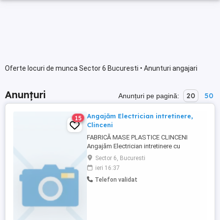
Oferte locuri de munca Sector 6 Bucuresti • Anunturi angajari
Anunțuri
20
50
Anunțuri pe pagină:
Angajăm Electrician intretinere,
15
Clinceni
FABRICĂ MASE PLASTICE CLINCENI
Angajăm Electrician intretinere cu
experiență minima in fabrica! Salariu:
Sector 6, Bucuresti
3500-5000 lei net (în funcție de experiență)
ieri 16:37
program flexibil CERINȚE OBLIGATORII:
Telefon validat
Experiență pe un post similar Cunostinte în
realizarea, întreținerea și repararea utilaje
Abilități de lucru ...