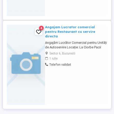
Angajam Lucrator comercial
4
pentru Restaurant cu servire
directa
Angajăm Lucrător Comercial pentru Unități
de Autoservire Locație: La Ciorbe Pacii
Descrierea jobului: Căutăm un lucrător
Sector 6, Bucuresti
comercial dedicat și responsabil pentru a
1 iulie
se alătura echipei noastre in restaurant cu
Telefon validat
servire la linie. Veți fi responsabil pentru
asigurarea unei experiențe plăcute
clienților, ...