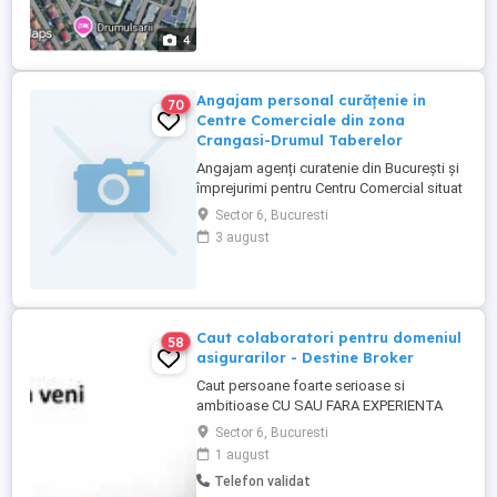
4
Angajam personal curățenie in
70
Centre Comerciale din zona
Crangasi-Drumul Taberelor
Angajam agenți curatenie din București și
împrejurimi pentru Centru Comercial situat
în zona Auchan Crangasi, sector 6, pe
Sector 6, Bucuresti
galeriia comercială Programul de lucru
3 august
este om de 8 ore pe zi, iar salariul și
celelalte detalii se discuta la un eventual
interviu pentru cei interesați. Astept
telefonul sau mesajele ...
Caut colaboratori pentru domeniul
58
asigurarilor - Destine Broker
Caut persoane foarte serioase si
ambitioase CU SAU FARA EXPERIENTA
pentru a lucra in domeniul asigurarilor in
Sector 6, Bucuresti
cadrul companiei Destine Broker pentru
1 august
postul de Consultant Asigurari. Puteti afla
Telefon validat
mai multe despre aceasta societate direct