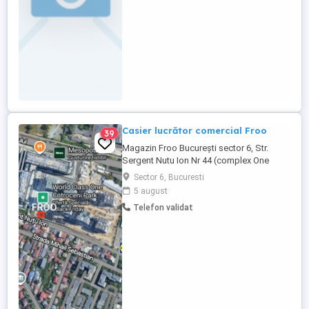
Casier lucrător comercial Froo
39
Magazin Froo București sector 6, Str.
Sergent Nutu Ion Nr 44 (complex One
Properties- Cotroceni, Academia Militară,
Sector 6, Bucuresti
o statie de Afi Cotroceni), angajează
5 august
casier lucrator comercial , program 8 ore
Telefon validat
in doua ture plus libere, contract de
munca perioadă nedeterminata, salariu
3500 net, bonificații de performanta! ...