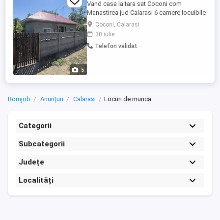
Vand casa la tara sat Coconi com
Manastirea jud Calarasi 6 camere locuibile
1 bucatarie 1 hol hambar de depozitat
Coconi, Calarasi
cereale
30 iulie
Telefon validat
5
Romjob
Anunțuri
Calarasi
Locuri de munca
Categorii
Subcategorii
Județe
Localități