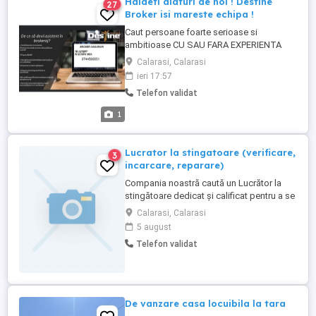
Haideti alaturi de noi ! Destine
27
Broker isi mareste echipa !
Caut persoane foarte serioase si
ambitioase CU SAU FARA EXPERIENTA
pentru a COLABORA in domeniul
Calarasi, Calarasi
asigurarilor in cadrul companiei DESTINE
ieri 17:57
BROKER de Asigurare si Reasigurare. Este
Telefon validat
o companie in topul brokerilor de
asigurare din Romania si cu siguranta cea
1
mai complexa dintre toate, oferind cele
mai ...
Lucrator la stingatoare (verificare,
3
incarcare, reparare)
Compania noastră caută un Lucrător la
stingătoare dedicat și calificat pentru a se
alătura echipei noastre. Rolul implică
Calarasi, Calarasi
responsabilitatea principală pentru
5 august
verificarea, încărcarea și repararea
Telefon validat
stingătoarelor, asigurând astfel
conformitatea cu standardele de
siguranță și funcționalitatea optimă a
acestora. **Responsabilități ...
De vanzare casa locuibila la tara