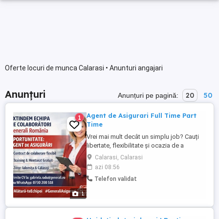
Oferte locuri de munca Calarasi • Anunturi angajari
Anunțuri
20
50
Anunțuri pe pagină:
Agent de Asigurari Full Time Part
1
Time
Vrei mai mult decât un simplu job? Cauți
libertate, flexibilitate și ocazia de a
construi ceva al tău? Alătură-te echipei
Calarasi, Calarasi
Generali și descoperă ce înseamnă cu
azi 08:56
adevărat să fii consultant în asigurări. De
Telefon validat
ce să alegi această carieră? Pentru că vei
avea: Independență, dar și sprijinul unei
1
echipe solide ...