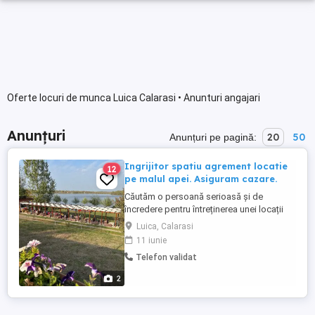
Oferte locuri de munca Luica Calarasi • Anunturi angajari
Anunțuri
20
50
Anunțuri pe pagină:
Ingrijitor spatiu agrement locatie
12
pe malul apei. Asiguram cazare.
Căutăm o persoană serioasă și de
încredere pentru întreținerea unei locații
private situate pe malul apei, unde
Luica, Calarasi
organizăm evenimente pentru copii,
11 iunie
evenimente private, activitati sportive pe
Telefon validat
apa, etc, în cadrul complexului Luica
Waterland (comuna Luica, județul
2
Călărași) Responsabilități: Îngrijirea ...