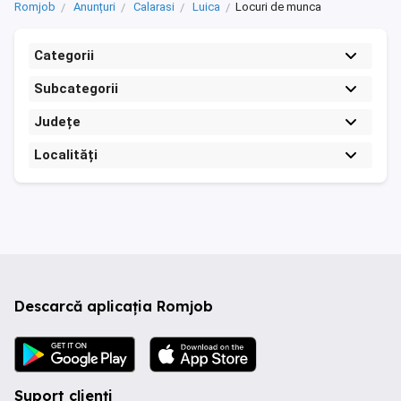
Romjob
Anunțuri
Calarasi
Luica
Locuri de munca
Categorii
Subcategorii
Județe
Localități
Descarcă aplicația Romjob
Suport clienți