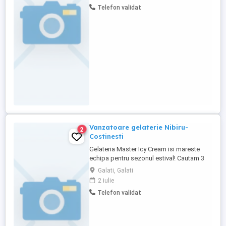
mai multe detalii la tel
Telefon validat
Vanzatoare gelaterie Nibiru-
2
Costinesti
Gelateria Master Icy Cream isi mareste
echipa pentru sezonul estival! Cautam 3
vanzatoare pentru activitate sezoniera la
Galati, Galati
Nibiru-Costinesti. Oferim: salariu atractiv,
2 iulie
bonus din vanzari, cazare, mediu placut, la
Telefon validat
malul marii. Cerinte : seriozitate, atitudine
pozitiva si amabilitate fata de clienti, ...