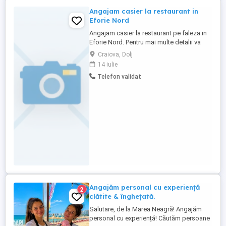
Angajam casier la restaurant in
Eforie Nord
Angajam casier la restaurant pe faleza in
Eforie Nord. Pentru mai multe detalii va
rugam sa ne contactati la numarul de
Craiova, Dolj
telefon din anunt.
14 iulie
Telefon validat
Angajăm personal cu experiență
2
clătite & înghețată.
Salutare, de la Marea Neagră! Angajăm
personal cu experiență! Căutăm persoane