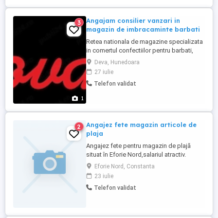
Angajam consilier vanzari in
3
magazin de imbracaminte barbati
Retea nationala de magazine specializata
in comertul confectiilor pentru barbati,
angajeaza consilier vanzari. Perioada
Deva, Hunedoara
determinata o luna de zile,din 3.08.2026
27 iulie
pana in 3.09.2026. Se oferta salariu
Telefon validat
fix,tichete de masa.
1
Angajez fete magazin articole de
2
plaja
Angajez fete pentru magazin de plajă
situat în Eforie Nord,salariul atractiv.
Eforie Nord, Constanta
23 iulie
Telefon validat