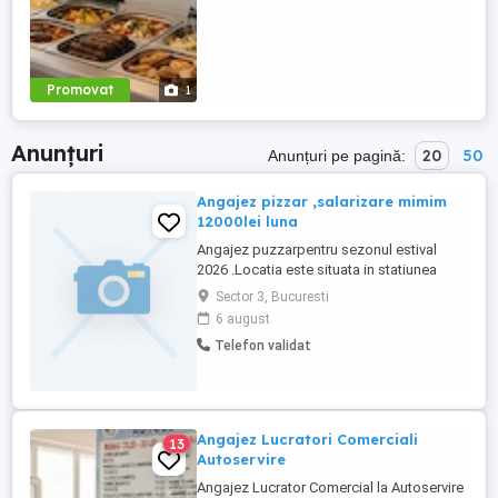
Promovat
1
Anunțuri
20
50
Anunțuri pe pagină:
Angajez pizzar ,salarizare mimim
12000lei luna
Angajez puzzarpentru sezonul estival
2026 .Locatia este situata in statiunea
Eforie .Se asigura cazare si masa.Pentru
Sector 3, Bucuresti
detalii privind salarizarea nu ezitati sa ne
6 august
contactati la tel
Telefon validat
Angajez Lucratori Comerciali
13
Autoservire
Angajez Lucrator Comercial la Autoservire