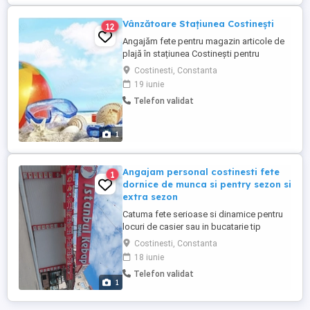
Vânzătoare Stațiunea Costinești
12
Angajăm fete pentru magazin articole de
plajă în stațiunea Costinești pentru
sezonul estival Căutăm o persoană
Costinesti, Constanta
serioasă, sociabilă și responsabilă
19 iunie
Responsabilități: Oferirea de consultanță
Telefon validat
clienților pentru produsele dorite
Aranjarea și menținerea ordinii în magazin
Înlocuirea produselor ...
1
Angajam personal costinesti fete
1
dornice de munca si pentry sezon si
extra sezon
Catuma fete serioase si dinamice pentru
locuri de casier sau in bucatarie tip
fasfood .mai multe detali la wasaap .
Costinesti, Constanta
.varsta minima 18 ani .
18 iunie
Telefon validat
1