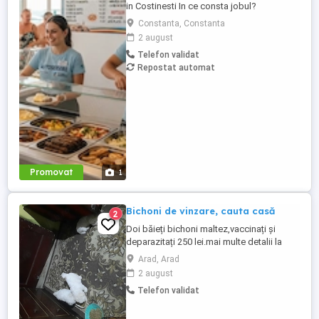
in Costinesti In ce consta jobul?
Debarasator pe sala Servit Mancare la
Constanta, Constanta
clienti pe linie Ajutat diverse in Bucatarie
2 august
(pregatire mancare pentru a fi scoasa pe
Telefon validat
linia de autoservire) Daca ai experienta e
Repostat automat
un plus, dar acceptam si persoane fara
experienta ...
Promovat
1
Bichoni de vinzare, cauta casă
2
Doi băieți bichoni maltez,vaccinați și
deparazitați 250 lei.mai multe detalii la
telefon.
Arad, Arad
2 august
Telefon validat