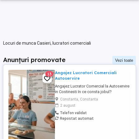
Locuri de munca Casieri, lucratori comerciali
Anunțuri promovate
Vezi toate
Angajez Lucratori Comerciali
13
Autoservire
Angajez Lucrator Comercial la Autoservire
in Costinesti In ce consta jobul?
Debarasator pe sala Servit Mancare la
Constanta, Constanta
clienti pe linie Ajutat diverse in Bucatarie
2 august
(pregatire mancare pentru a fi scoasa pe
Telefon validat
linia de autoservire) Daca ai experienta e
Repostat automat
un plus, dar acceptam si persoane fara
experienta ...