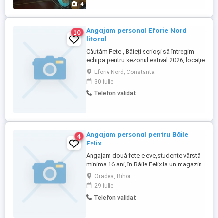
4
Angajam personal Eforie Nord
10
litoral
Căutăm Fete , Băieți serioși să întregim
echipa pentru sezonul estival 2026, locație
Eforie Nord Posturi * vânzătoare * Femeie
Eforie Nord, Constanta
de servici * Casierițe Celor care nu
30 iulie
locuiesc în zona, le oferim cazare Salariu
Telefon validat
motivant! Se discută la interviul de
angajare
Angajam personal pentru Băile
4
Felix
Angajam două fete eleve,studente vârstă
minima 16 ani, în Băile Felix la un magazin
cu specific suveniruri și cadouri. Salariu
Oradea, Bihor
motivant!
29 iulie
Telefon validat