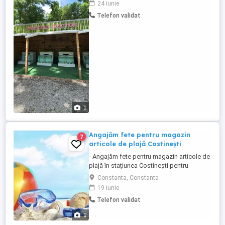
24 iunie
Neptun - De preferat zona Mangalia,
Telefon validat
Neptun, 23 August
1
Angajăm fete pentru magazin
7
articole de plajă Costinești
- Angajăm fete pentru magazin articole de
plajă în stațiunea Costinești pentru
sezonul estival - Căutăm o persoană
Constanta, Constanta
serioasă, sociabilă și responsabilă -
19 iunie
Responsabilități: Oferirea de consultanță
Telefon validat
clienților pentru produsele dorite
Aranjarea și menținerea ordinii în magazin
1
Înlocuirea produselor ...