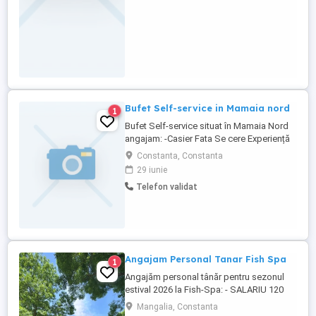
Bufet Self-service in Mamaia nord
1
Bufet Self-service situat în Mamaia Nord
angajam: -Casier Fata Se cere Experiență
in lucru cu bani. Seriozitate, bun simț. Se
Constanta, Constanta
oferă Salariul 4500-5000ron Decont
29 iunie
transport pentru Navodari sau Constanța
Telefon validat
Cazare unde este necesar. Echipament
Masa in timpul programului Vârsta 18-25
Pentru detalii va ...
Angajam Personal Tanar Fish Spa
1
Angajăm personal tânăr pentru sezonul
estival 2026 la Fish-Spa: - SALARIU 120
RON Zi + BONUSURI - Program 11.00-
Mangalia, Constanta
19.00 (program flexibil) -LOC: Jurasica