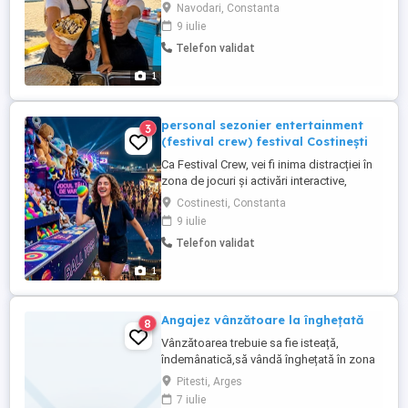
cu experiență în prepararea clătitelor și
Navodari, Constanta
sau servirea înghețatei. Dacă ești
9 iulie
serioasă, energică și îți place să lucrezi cu
Telefon validat
oamenii, te așteptăm în echipa noastră!
Locație: Năvodari Pentru detalii,
1
contactează-ne în privat ...
personal sezonier entertainment
3
(festival crew) festival Costinești
Ca Festival Crew, vei fi inima distracției în
zona de jocuri și activări interactive,
oferindu-le vizitatorilor o experiență de
Costinesti, Constanta
neuitat. Durată contract: 8 Iulie- 31 August
9 iulie
Locație: festival Nibiru, Costinești.
Telefon validat
Program de lucru: Din 08.07 program de
lucru în ture, ore de seara noapte, overtime
1
Mențiune ...
Angajez vânzătoare la înghețată
8
Vânzătoarea trebuie sa fie isteață,
îndemânatică,să vândă înghețată în zona
Piscani ,NAMAIESTI-STOENESTI, vranesti
Pitesti, Arges
(Călinești),CAMPULUNG-PESCAREASA
7 iulie