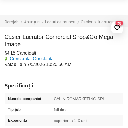
Romjob
Anunțuri
Locuri de munca
Casieri si lucratori comerciali
38
Casier Lucrator Comercial Shop&Go Mega
Image
15 Candidați
Constanta
,
Constanta
Valabil din 7/5/2026 10:20:56 AM
Specificații
Numele companiei
CALIN ROMARKETING SRL
Tip job
full time
Experienta
experienta 1-3 ani