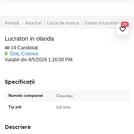
Romjob
Anunțuri
Locuri de munca
Casieri si lucratori comerciali
29
Lucratori in olanda
14 Candidați
Dolj
,
Craiova
Valabil din 8/5/2026 1:26:00 PM
Specificații
Numele companiei
Clauclau
Tip job
full time
Descriere