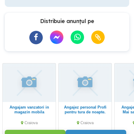
Distribuie anunțul pe
Angajam vanzatori in
Angajez personal Profi
Angajez vanzatoare 1
magazin mobila
pentru tura de noapte.
Mai sa
Craiova
Craiova