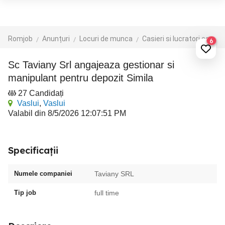
Romjob
Anunțuri
Locuri de munca
Casieri si lucratori comerciali
6
Sc Taviany Srl angajeaza gestionar si
manipulant pentru depozit Simila
27 Candidați
Vaslui
,
Vaslui
Valabil din 8/5/2026 12:07:51 PM
Specificații
Numele companiei
Taviany SRL
Tip job
full time