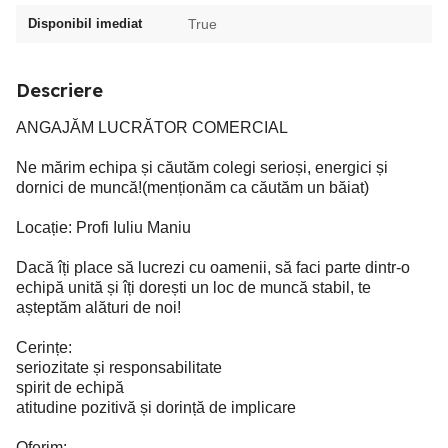
Disponibil imediat
True
Descriere
ANGAJĂM LUCRĂTOR COMERCIAL
Ne mărim echipa și căutăm colegi serioși, energici și
dornici de muncă!(menționăm ca căutăm un băiat)
Locație: Profi Iuliu Maniu
Dacă îți place să lucrezi cu oamenii, să faci parte dintr-o
echipă unită și îți dorești un loc de muncă stabil, te
așteptăm alături de noi!
Cerințe:
seriozitate și responsabilitate
spirit de echipă
atitudine pozitivă și dorință de implicare
Oferim: