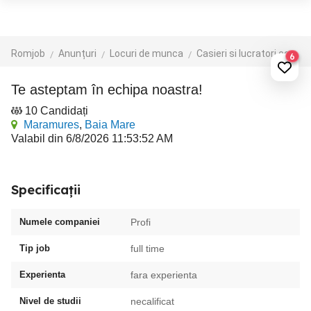
Romjob
Anunțuri
Locuri de munca
Casieri si lucratori comerciali
6
Te asteptam în echipa noastra!
10 Candidați
Maramures
,
Baia Mare
Valabil din 6/8/2026 11:53:52 AM
Specificații
Numele companiei
Profi
Tip job
full time
Experienta
fara experienta
Nivel de studii
necalificat