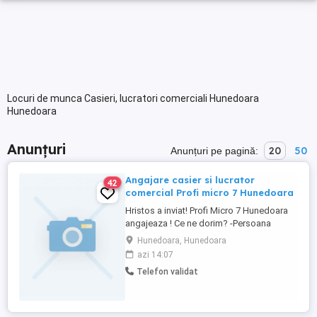
Locuri de munca Casieri, lucratori comerciali Hunedoara
Hunedoara
Anunțuri
20
50
Anunțuri pe pagină:
Angajare casier si lucrator
42
comercial Profi micro 7 Hunedoara
Hristos a inviat! Profi Micro 7 Hunedoara
angajeaza ! Ce ne dorim? -Persoana
organizata, punctuala, muncitoare si
Hunedoara, Hunedoara
cinstita; -Disponibilitate pentru program
azi 14:07
de lucru in ture, full time; -Nu este
Telefon validat
necesara o experienta anterioara in acest
domeniu; -Seriozitate si dorinta de a lucra
intr-un mediu placut. Funcții ...