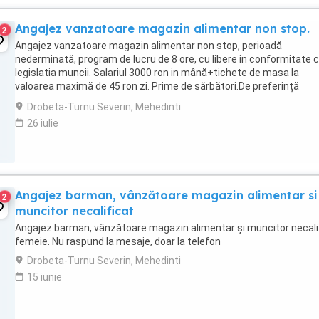
Angajez vanzatoare magazin alimentar non stop.
2
Angajez vanzatoare magazin alimentar non stop, perioadă
nederminată, program de lucru de 8 ore, cu libere in conformitate 
legislatia muncii. Salariul 3000 ron in mână+tichete de masa la
valoarea maximă de 45 ron zi. Prime de sărbători.De preferință
persoane cu experiență in comerț.
Drobeta-Turnu Severin, Mehedinti
26 iulie
Angajez barman, vânzătoare magazin alimentar si
2
muncitor necalificat
Angajez barman, vânzătoare magazin alimentar și muncitor necali
femeie. Nu raspund la mesaje, doar la telefon
Drobeta-Turnu Severin, Mehedinti
15 iunie