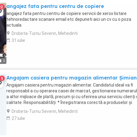
angajez fata pentru centru de copiere
22
angajez fata pentru centru de copiere servicii de xerox listare
tehnoredactare scanare email etc depuneti aici un cv cu o poza
actuala
Drobeta-Turnu Severin, Mehedinti
31 iulie
1
Angajam casiera pentru magazin alimentar Șimian
5
Angajam casiera pentru magazin alimentar. Candidatul ideal va fi
responsabil a cu operarea casei de marcat, gestionarea numerarulu
a altor mijloace de plată, precum și cu oferirea unui serviciu clienți
calitate. Responsabilități: * Înregistrarea corectă a produselor și
încasarea contravalorii ...
Drobeta-Turnu Severin, Mehedinti
27 iulie