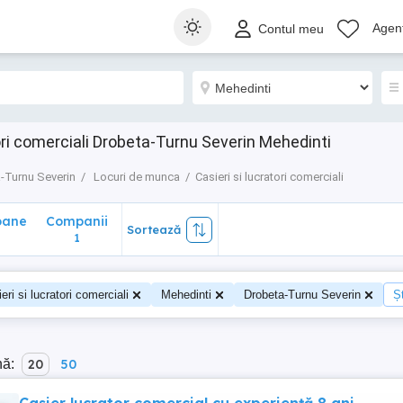
ane
Companii
Sortează
Agenț
Contul meu
1
ori comerciali Drobeta-Turnu Severin Mehedinti
-Turnu Severin
Locuri de munca
Casieri si lucratori comerciali
oane
Companii
Sortează
1
eri si lucratori comerciali
Mehedinti
Drobeta-Turnu Severin
Șt
nă:
20
50