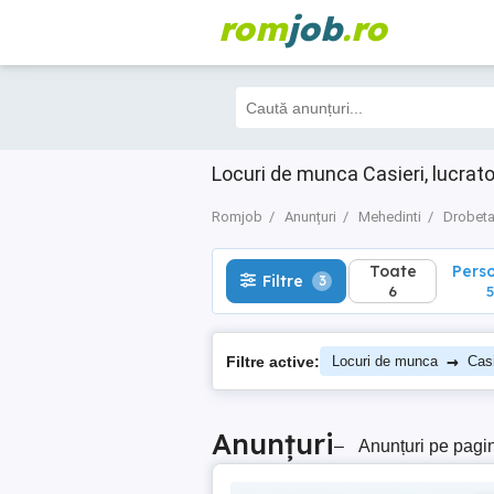
rom
job
.ro
Toate
Perso
Filtre
3
6
5
Locuri de munca Casieri, lucrat
Romjob
Anunțuri
Mehedinti
Drobeta
Toate
Pers
Filtre
3
6
5
→
Filtre active:
Locuri de munca
Casi
Anunțuri
–
Anunțuri pe pagi