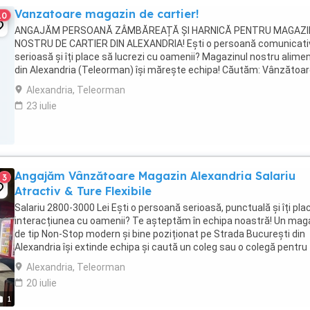
Vanzatoare magazin de cartier!
10
ANGAJĂM PERSOANĂ ZÂMBĂREAȚĂ ȘI HARNICĂ PENTRU MAGAZI
NOSTRU DE CARTIER DIN ALEXANDRIA! Ești o persoană comunicati
serioasă și îți place să lucrezi cu oamenii? Magazinul nostru alime
din Alexandria (Teleorman) își mărește echipa! Căutăm: Vânzătoa
lucrător comercial (Experiența e un plus, ...
Alexandria, Teleorman
23 iulie
Angajăm Vânzătoare Magazin Alexandria Salariu
3
Atractiv & Ture Flexibile
Salariu 2800-3000 Lei Ești o persoană serioasă, punctuală și îți pla
interacțiunea cu oamenii? Te așteptăm în echipa noastră! Un mag
de tip Non-Stop modern și bine poziționat pe Strada București din
Alexandria își extinde echipa și caută un coleg sau o colegă pentru
postul de Vânzător Vânzătoare.Ce ...
Alexandria, Teleorman
20 iulie
1