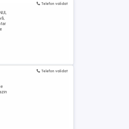
Telefon validat
NUL
vă,
ntar
re
Telefon validat
ce
azin