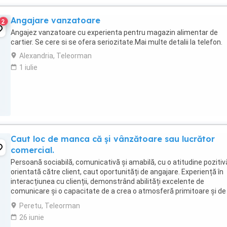
Angajare vanzatoare
2
Angajez vanzatoare cu experienta pentru magazin alimentar de
cartier. Se cere si se ofera seriozitate.Mai multe detalii la telefon.
Alexandria, Teleorman
1 iulie
Caut loc de manca că și vânzătoare sau lucrător
comercial.
Persoană sociabilă, comunicativă și amabilă, cu o atitudine pozitiv
orientată către client, caut oportunități de angajare. Experiență în
interacțiunea cu clienții, demonstrând abilități excelente de
comunicare și o capacitate de a crea o atmosferă primitoare și de
încredere. Abilitatea de a asculta ...
Peretu, Teleorman
26 iunie