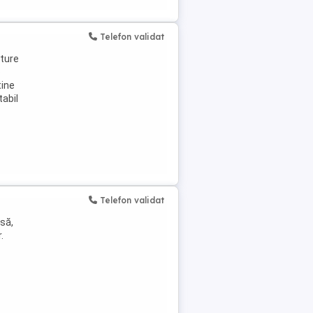
Telefon validat
 ture
e
tine
tabil
Telefon validat
să,
.