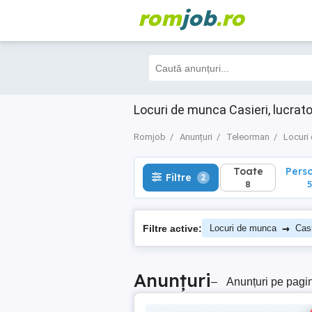
rom
job
.ro
Toate
Perso
Filtre
2
8
5
Locuri de munca Casieri, lucrat
Romjob
Anunțuri
Teleorman
Locuri
Toate
Pers
Filtre
2
8
5
→
Filtre active:
Locuri de munca
Casi
Anunțuri
–
Anunțuri pe pagi