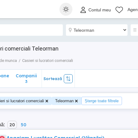
ane
Companii
Sortează
Agenț
Contul meu
3
ori comerciali Teleorman
 de munca
Casieri si lucratori comerciali
oane
Companii
Sortează
3
eri si lucratori comerciali
Teleorman
Șterge toate filtrele
nă:
20
50