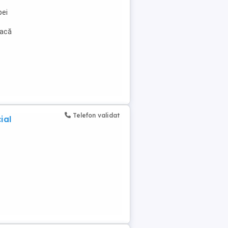
pei
Dacă
Telefon validat
ial