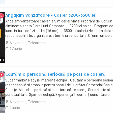
Angajam Vanzatoare - Casier 3200-3500 lei
22
Angajam vanzatoare casier la Simigeriei Matei Program de lucru in
dimineata seara 8 ore Luni-Sambata ..... 3200 lei salariu Program d
lucru in ture de 1zi cu 1zi (16 ore) ..... 3500 lei salariu Ne dorim de la 
responsabilitate, organizare, atentie si seriozitate. Oferim un job s
pentru ...
Alexandria, Teleorman
17 iunie
1
Căutăm o persoană serioasă pe post de casieră
6
Super market Papy își mărește echipa !! Căutăm o persoană serioa
responsabilă și amabilă pentru postul de Lucrător Comercial Casier
Cerințe: Atitudine pozitivă și orientare către clienți; Seriozitate și
punctualitate; Spirit de echipă; Experiența în comerț constituie un
avantaj, dar nu este ...
Alexandria, Teleorman
9 iunie