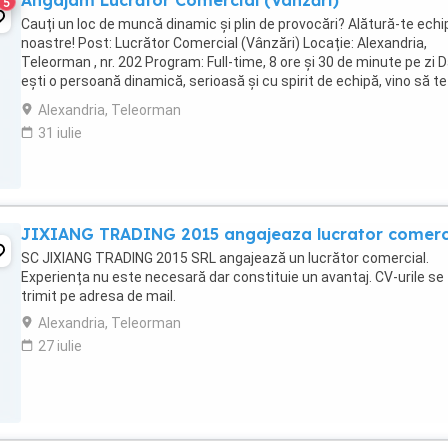
Angajam Lucrător Comercial (Vânzări)
5
Cauți un loc de muncă dinamic și plin de provocări? Alătură-te echi
noastre! Post: Lucrător Comercial (Vânzări) Locație: Alexandria,
Teleorman , nr. 202 Program: Full-time, 8 ore și 30 de minute pe zi 
ești o persoană dinamică, serioasă și cu spirit de echipă, vino să te
alături unui magazin ...
Alexandria, Teleorman
31 iulie
JIXIANG TRADING 2015 angajeaza lucrator comerc
SC JIXIANG TRADING 2015 SRL angajează un lucrător comercial.
Experiența nu este necesară dar constituie un avantaj. CV-urile se
trimit pe adresa de mail.
Alexandria, Teleorman
27 iulie