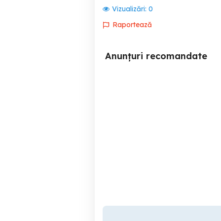
Vizualizări:
0
Raportează
Anunțuri recomandate
caut loc de munca
Caut loc de m
Hu
Deva