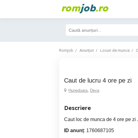
rom
job
.ro
Romjob
Anunțuri
Locuri de munca
C
Caut de lucru 4 ore pe zi
Hunedoara
,
Deva
Descriere
Caut loc de munca de 4 ore pe zi 
ID anunț
: 1760687105