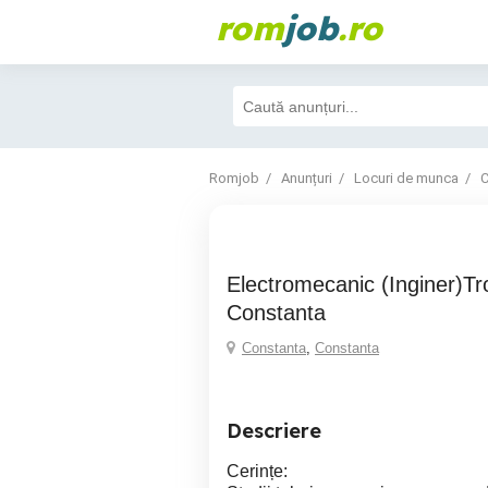
rom
job
.ro
Romjob
Anunțuri
Locuri de munca
C
Electromecanic (Inginer)Troubleshooter -
Constanta
Constanta
,
Constanta
Descriere
Cerințe: