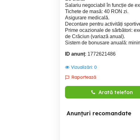
Salariu negociabil în funcție de e
Tichete de masă: 40 RON zi.
Asigurare medicală.
Decontare pentru activități sportiv
Prime ocazionale de sărbători: e
de Crăciun (variază anual).
Sistem de bonusare anuală: minim
ID anunț
: 1772621486
Vizualizări:
0
Raportează
Arată telefon
Anunțuri recomandate