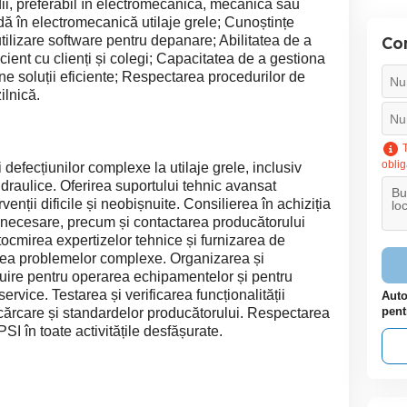
ii, preferabil în electromecanică, mecanică sau
idă în electromecanică utilaje grele; Cunoștințe
ilizare software pentru depanare; Abilitatea de a
Con
cient cu clienți și colegi; Capacitatea de a gestiona
ne soluții eficiente; Respectarea procedurilor de
ilnică.
T
oblig
defecțiunilor complexe la utilaje grele, inclusiv
draulice. Oferirea suportului tehnic avansat
enții dificile și neobișnuite. Consilierea în achiziția
or necesare, precum și contactarea producătorului
tocmirea expertizelor tehnice și furnizarea de
varea problemelor complexe. Organizarea și
uire pentru operarea echipamentelor și pentru
ervice. Testarea și verificarea funcționalității
Auto
pent
ncărcare și standardelor producătorului. Respectarea
PSI în toate activitățile desfășurate.