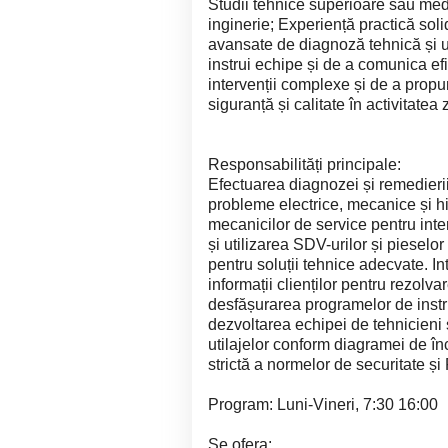
Studii tehnice superioare sau med
inginerie; Experiență practică sol
avansate de diagnoză tehnică și ut
instrui echipe și de a comunica efi
intervenții complexe și de a propu
siguranță și calitate în activitatea z
Responsabilități principale:
Efectuarea diagnozei și remedierii 
probleme electrice, mecanice și hi
mecanicilor de service pentru interv
și utilizarea SDV-urilor și piesel
pentru soluții tehnice adecvate. In
informații clienților pentru rezol
desfășurarea programelor de instr
dezvoltarea echipei de tehnicieni s
utilajelor conform diagramei de î
strictă a normelor de securitate și 
Program: Luni-Vineri, 7:30 16:00
Se ofera: