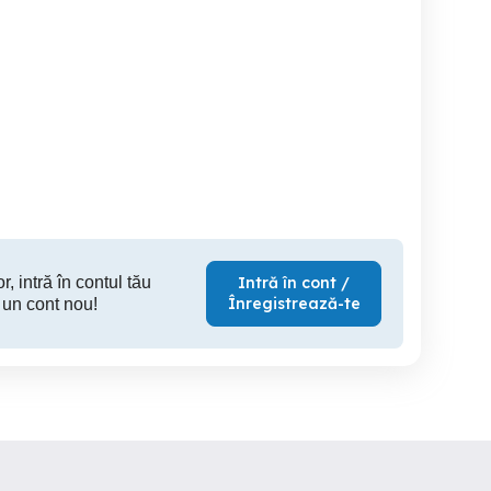
Prestez servicii de
Caut loc de munca part
urățenie la domiciliul
time domeniu
clientului
Constanta
Constanta
C
r, intră în contul tău
Intră în cont /
Înregistrează-te
 un cont nou!