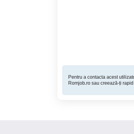
Caut loc de munca
secundar. Disponibilitate
c
in functie de ture.
Constanta
Pentru a contacta acest utilizato
Romjob.ro sau creează-ți rapid