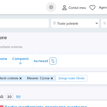
ane
Companii
Sortează
Agenț
Contul meu
0
orie
onfectii croitorie
oane
Companii
Sortează
0
ectii croitorie
Meserie: Cizmar
Șterge toate filtrele
nă:
20
50