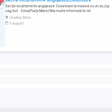
Sectie incaltaminte angajeaza,cusatoare
7
Secție incaltaminte angajeaza: Cusatoare la masina cu un ac,zig-
zag,tivit . Zona(Piața Mare) Mai multe informații la tel.
Oradea, Bihor
5 august