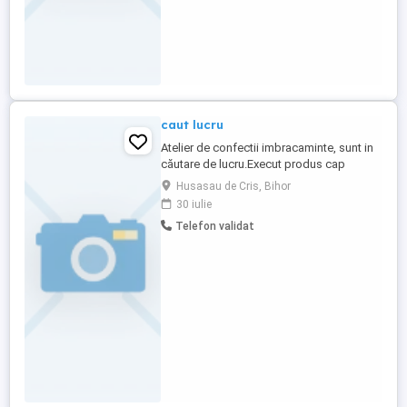
caut lucru
Atelier de confectii imbracaminte, sunt in
căutare de lucru.Execut produs cap
coada. Dispun de mașini liniare, triploc cu
Husasau de Cris, Bihor
3 4 fire ,calcator industrial.Nu am
30 iulie
posibilitatea de croit din păcate.Dar ofer
Telefon validat
promptitudine ,calitate si seriozitate.