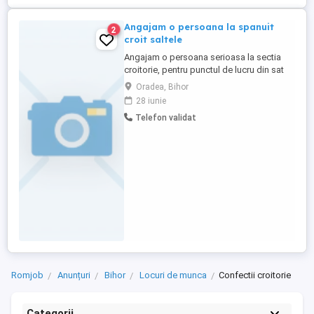
Angajam o persoana la spanuit
2
croit saltele
Angajam o persoana serioasa la sectia
croitorie, pentru punctul de lucru din sat
Alparea, comuna Osorhei, judetul Bihor.
Oradea, Bihor
Necesita efort fizic. Ce dorim de la tine?! -
28 iunie
sa stii sa spanuiesti si sa croiesti - sa stii
Telefon validat
sa ambalezi - sa fii atent la detalii - sa fii o
persoana responsabila - sa aranjezi ...
Romjob
Anunțuri
Bihor
Locuri de munca
Confectii croitorie
Categorii