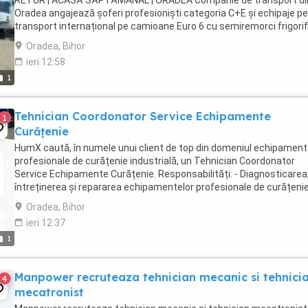
RETUR | ACASĂ SĂPTĂMÂNAL | ORADEA Companie de transport di
Oradea angajează șoferi profesioniști categoria C+E și echipaje p
transport internațional pe camioane Euro 6 cu semiremorci frigorif
Căutăm persoane serioase, responsabile ...
Oradea, Bihor
ieri 12:58
1
Tehnician Coordonator Service Echipamente
1
Curățenie
HumX caută, în numele unui client de top din domeniul echipament
profesionale de curățenie industrială, un Tehnician Coordonator
Service Echipamente Curățenie. Responsabilități: - Diagnosticarea
întreținerea și repararea echipamentelor profesionale de curățeni
industrială; - Executarea intervențiilor ...
Oradea, Bihor
ieri 12:37
1
Manpower recruteaza tehnician mecanic si tehnici
4
mecatronist