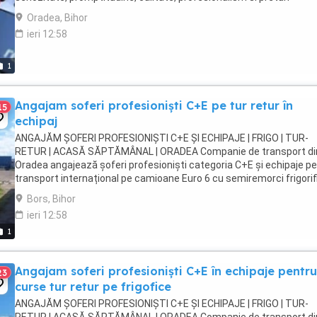
avantajoase. Posibilitate emitere ...
Oradea, Bihor
ieri 12:58
1
Angajam soferi profesioniști C+E pe tur retur în
15
echipaj
ANGAJĂM ȘOFERI PROFESIONIȘTI C+E ȘI ECHIPAJE | FRIGO | TUR-
RETUR | ACASĂ SĂPTĂMÂNAL | ORADEA Companie de transport di
Oradea angajează șoferi profesioniști categoria C+E și echipaje p
transport internațional pe camioane Euro 6 cu semiremorci frigorif
Căutăm persoane serioase, responsabile ...
Bors, Bihor
ieri 12:58
1
Angajam soferi profesioniști C+E în echipaje pentru
23
curse tur retur pe frigofice
ANGAJĂM ȘOFERI PROFESIONIȘTI C+E ȘI ECHIPAJE | FRIGO | TUR-