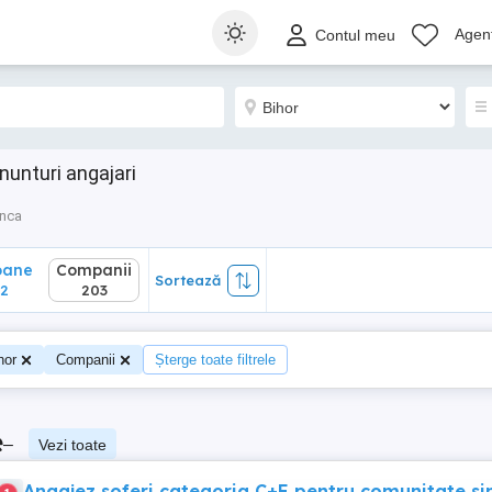
ane
Companii
Sortează
Agenț
Contul meu
203
nunturi angajari
unca
oane
Companii
Sortează
2
203
hor
Companii
Șterge toate filtrele
e
–
Vezi toate
Angajez soferi categoria C+E pentru comunitate si