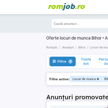
rom
job
.ro
Toate
Perso
Filtre
3
505
302
Oferte locuri de munca Bihor • A
Romjob
Anunțuri
Bihor
Locuri de m
Toate
Pers
Filtre
3
505
30
Filtre active:
Locuri de munca
Bi
Anunțuri promovat