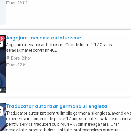
ieri 16:01
Angajam mecanic autoturisme
6
Angajam mecanic autoturisme Orar de lucru 9-17 Oradea
stradaxmatei corvin nr 402
Bors, Bihor
ieri 12:59
1
Traducator autorizat germana si engleza
Traducator autorizat pentru limbile germana si engleza, avand o v
experienta in domeniu de peste 17 ani, sunt interesata de colabora
pentru servicii traduceri cu birouri PFA din intreaga tara. Ofer
seriozitate, promptitudine, calitate, profesionalism si preturi