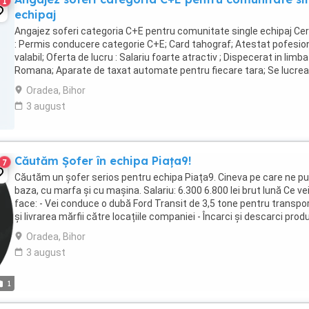
1
echipaj
Angajez soferi categoria C+E pentru comunitate single echipaj Cer
: Permis conducere categorie C+E; Card tahograf; Atestat pofesio
valabil; Oferta de lucru : Salariu foarte atractiv ; Dispecerat in limba
Romana; Aparate de taxat automate pentru fiecare tara; Se lucre
doar la program; Fara ...
Oradea, Bihor
3 august
Căutăm Șofer în echipa Piața9!
7
Căutăm un șofer serios pentru echipa Piața9. Cineva pe care ne 
baza, cu marfa și cu mașina. Salariu: 6.300 6.800 lei brut lună Ce ve
face: - Vei conduce o dubă Ford Transit de 3,5 tone pentru transpor
și livrarea mărfii către locațiile companiei - Încarci și descarci prod
- Verifici ...
Oradea, Bihor
3 august
1