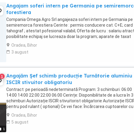
Angajam soferi intern pe Germania pe semiremorc
forestiera
Compania Omega Agro Srl angajeaza soferi intern pe Germania pe
semiremorca forestiera Cerinte : permis conducere cat. C+E; card
tahograf ; atestat pofesional valabil; Oferta de lucru : salariu atract
posibilitate echipaj se lucreaza doar la program; aparate de taxat
automate pentru fiecare ...
Oradea, Bihor
3 august
Angajăm Șef schimb producție Turnătorie aluminiu 
1
ISCIR stivuitor obligatoriu
Contract: pe perioadă nedeterminată Program: 3 schimburi: 06:00
14:00 14:00 22:00 22:00 06:00 Cerințe: Disponibilitate de a lucra în 3
schimburi Autorizație ISCIR stivuitorist obligatorie Autorizație ISCI
pentru pod rulant ( optional) Ce vei face: Încărcarea cuptoarelor cu 
de aluminiu, ...
Oradea, Bihor
5 august
1