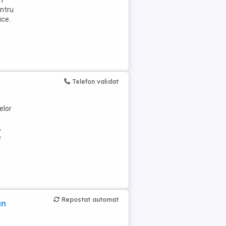
n
entru
ice.
Telefon validat
elor
,
e
Repostat automat
an