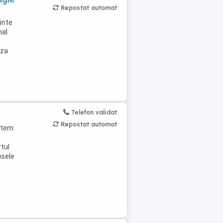
Repostat automat
inte
nal
aza
Telefon validat
Repostat automat
putem
i
tul
usele