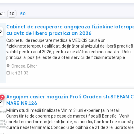
nă:
20
50
Cabinet de recuperare angajeaza fiziokinetoterap
cu aviz de libera practica an 2026
Cabinetul de recuperare medicală MEDICIS caută un
fiziokinetoterapeut calificat, deținător al avizului de liberă practică
valabil pentru anul 2026, pentru a se alătura echipei noastre. Rolul
principal al poziției este de a oferi servicii de fiziokinetoterapie
pacienților care necesită recuperare fizică ...
Oradea, Bihor
ieri 21:03
Angajam casier magazin Profi Oradea str.STEFAN 
7
MARE NR.126
Minim studii medii finalizate Minim 3 luni experiență în retail.
Cunostiinte de operare pe casa de marcat fiscală Beneficii Venit
corelat cu performanțele obținute, salariu fix; Contract de muncă 
durată nedeterminată; Concediu de odihnă de 21 de zile lucrătoare
Formare profesională ...