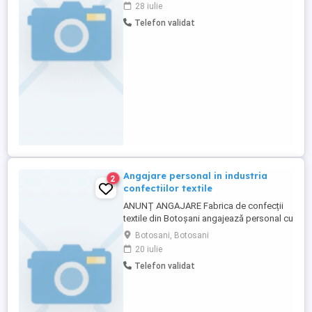
masinilor de cusut si a utilajelor auxiliare
28 iulie
din sectia de confectii, prin interventii de
Telefon validat
intretinere preventiva, reparatii si reglaje
tehnice, pentru a minimiza timpii morti si
rebutul. Contract ...
Angajare personal in industria
2
confectiilor textile
ANUNȚ ANGAJARE Fabrica de confecții
textile din Botoșani angajează personal cu
experiență pentru următoarele posturi:
Botosani, Botosani
Tehnolog linie pantaloni 1 post Tehnolog
20 iulie
linie sacouri 1 post CTC-isti 5 posturi
Telefon validat
interfazic si final Operator cap tăiere sala
de croit 3 post Divers personal cu
experienta ...