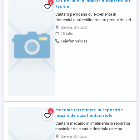
Sef de linie in industria confectiilor
2
textile
Cautam persoana cu experienta in
domeniul confectiilor pentru postul de sef
de linie. Descriere: asigura desfasurarea
Saveni, Botosani
fluxului de productie pe linia alocata
28 iulie
conform programului zilnic, in conditiile
Telefon validat
de calitate, cantitate, termeni si cost
stabilite prin coordonarea, instruirea si
controlul activitatii. Contract ...
Mecanic intretinere si reparatie
2
masini de cusut industriale
Cautam mecanic in intetinerea si reparatia
masinilor de cusut industriale care sa
asigurare functionarea continua a
Saveni, Botosani