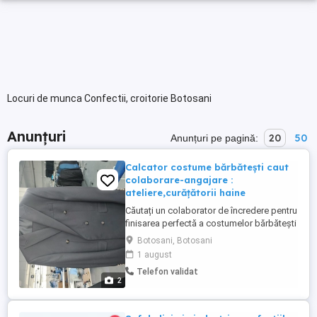
Locuri de munca Confectii, croitorie Botosani
Anunțuri
20
50
Anunțuri pe pagină:
Calcator costume bărbătești caut
colaborare-angajare :
ateliere,curățătorii haine
Căutați un colaborator de încredere pentru
finisarea perfectă a costumelor bărbătești
? Sunt calcator profesionist cu experiență
Botosani, Botosani
în domeniu și ofer servicii de înaltă calitate
1 august
pentru costume de barbati (sacouri,
Telefon validat
pantaloni la dungă, veste, cămăși)inclusiv
2
articole din țesături delicate sau de lux.