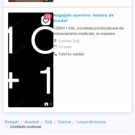
Angajam operator masina de
10
brodat
1ZERO1 SRL, societate producatoare de
imbracaminte medicala, isi mareste
echipa! Cautam colegi cu experienta
Craiova, Dolj
pentru postul de operator masina de
10 iunie
brodat, cu experienta in domeniu.
Telefon validat
Experienta de lucru in alte automate sau
masini speciale constituie un avantaj!
Salariu negociabil in functie de experienta
Prime ...
1
Romjob
Anunțuri
Dolj
Craiova
Locuri de munca
Confectii croitorie