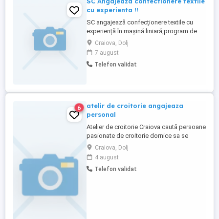
SC Angajeaza confectionere textile
cu experienta !!
SC angajează confecționere textile cu
experiență în mașină liniară,program de
luni-vineri ,weekendurile sunt libere,salariu
Craiova, Dolj
motivant în funcție de experiența cu
7 august
pornire de la 3000 pana la 3500 lei,se
Telefon validat
oferă prime de Crăciun și Paște,zile
onomastice ,se cere responsabilitate
,experiență și atenție asupra ...
atelir de croitorie angajeaza
6
personal
Atelier de croitorie Craiova caută persoane
pasionate de croitorie dornice sa se
alăture echipei noastre.Daca sunteți
Craiova, Dolj
interesați să vă alăturați echipei va rugam
4 august
sa sunați la Nr. de te. .Va mulțumim și vă
Telefon validat
așteptăm cu drag