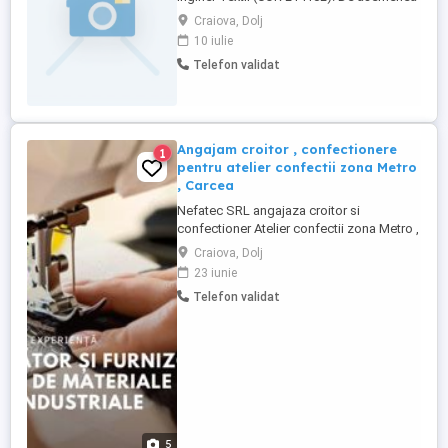
oferim bonuri de masa si transport.
Craiova, Dolj
Așteptăm CV-urile dumneavoastră la
10 iulie
adresa noastra de e-mail:
Telefon validat
Angajam croitor , confectionere
1
pentru atelier confectii zona Metro
, Carcea
Nefatec SRL angajaza croitor si
confectioner Atelier confectii zona Metro ,
Carcea Salariu atractiv, transport asigurat
Craiova, Dolj
și bonusuri . Contract de munca pe
23 iunie
perioada nedeterminata . Prime de
Telefon validat
sarbatori , prime pentru proiecte .
Majorare salariala in fuctie de performanta
si vechime. Relatii ...
5