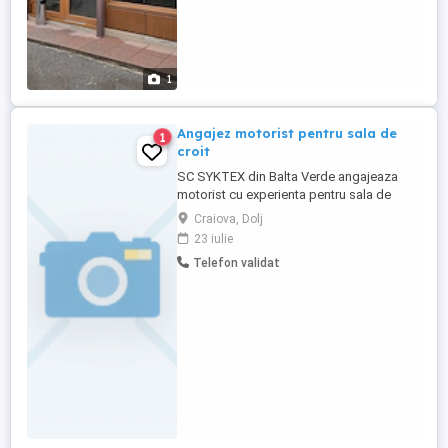
1
Angajez motorist pentru sala de
1
croit
SC SYKTEX din Balta Verde angajeaza
motorist cu experienta pentru sala de
croit. Program fix de Luni pana Vineri,
Craiova, Dolj
contract de munca pe perioada
23 iulie
nedeterminata,transport gratuit, tichete de
Telefon validat
masa.