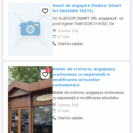
Anunt de angajare Vladoor Smart
Srl INGINER TEXTIL
SC VLADOOR SMART SRL angajează: -un
post Inginer Textil (COR 214102). De
asemenea oferim bonuri de masa si
Craiova, Dolj
transport. Așteptăm CV-urile
31 iulie
dumneavoastră la adresa noastra de e-
Telefon validat
mail
Atelier de croitorie, angajeaza
1
croitoreasa cu experiență in
modificarea articolelor
vestimentare.
Atelier de croitorie, angajeaza croitoreasa
cu experiență in modificarea articolelor
vestimentare. Atelierul se afla in Craiovita,
Craiova, Dolj
zona Big Nou. Programul de luni -vineri 9-
27 iulie
17 Detalii la telefon:
Telefon validat