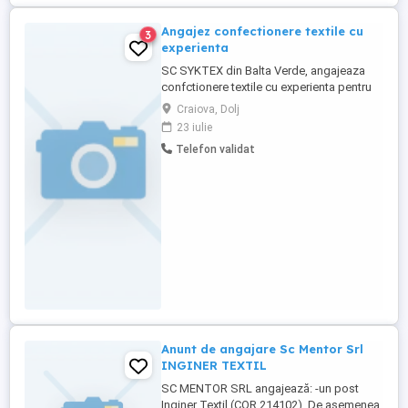
Angajez confectionere textile cu
3
experienta
SC SYKTEX din Balta Verde, angajeaza
confctionere textile cu experienta pentru
masini simple,rimoldi si triploc ,masini
Craiova, Dolj
speciale nasturi si butoniere. Program fix
23 iulie
de Luni pana Vineri, contract de munca pe
Telefon validat
perioada nedeterminata,transport gratuit,
tichete de masa.
Anunt de angajare Sc Mentor Srl
INGINER TEXTIL
SC MENTOR SRL angajează: -un post
Inginer Textil (COR 214102). De asemenea