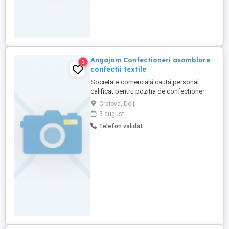
Angajam Confectioneri asamblare
1
confectii textile
Societate comercială caută personal
calificat pentru poziția de confecționer
textile. Candidatul ideal va avea experiență
Craiova, Dolj
în operarea mașinilor de cusut industriale
3 august
și cunoștințe solide despre diverse tipuri
Telefon validat
de materiale textile și tehnici de
confecționare. Responsabilitățile
principale vor include realizarea ...