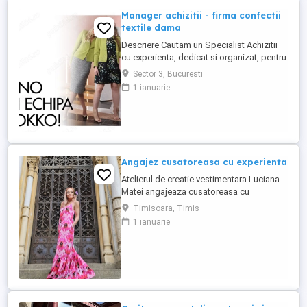
Manager achizitii - firma confectii
textile dama
Descriere Cautam un Specialist Achizitii
cu experienta, dedicat si organizat, pentru
a se alatura echipei noastre. Daca esti
Sector 3, Bucuresti
pasionat de gestionarea relatiilor cu
1 ianuarie
furnizorii si de coordonarea proceselor de
achizitie, te asteptam sa aplici!
Responsabilitati principale: - Gestionarea
procesului de achizitie ...
Angajez cusatoreasa cu experienta
Atelierul de creatie vestimentara Luciana
Matei angajeaza cusatoreasa cu
experienta. Cerinte: - experienta minim 5
Timisoara, Timis
ani in industria confectiilor; - atentie la
1 ianuarie
detalii, finisaje si indemanare penrru
realizarea creatiilor noastre vestimentare; -
abilitatea de a lucra atat in echipa cat si
individual; - ...