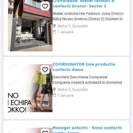
Croitoreasa- atelier retusuri si
confectii Dristor- Sector 3
Atelier croitorie Her Fashion- zona Dristor-
Baba Novac (metrou Dristor 2) Suntem în
căutarea unei croitorese talentata și
Sector 3, Bucuresti
pasionata pentru a se alătura atelierului
1 ianuarie
nostru. Dacă aveți experiență în croitorie,
dragoste pentru arta, lucrati cu placere si
maiestrie și ...
COORDONATOR linie productie
confectii dama
Descriere Descrierea Companiei
Compania noastră activează în domeniul
confecțiilor textile pentru dama și se
Sector 3, Bucuresti
remarcă prin calitatea produselor
1 ianuarie
realizate. Căutăm Coordonator linie de
productie cu experiență. Descriere
Candidatul Ideal - Cunoasterea tehnologiei
de confectii a produselor pentru femei; ...
Manager achizitii - firma confectii