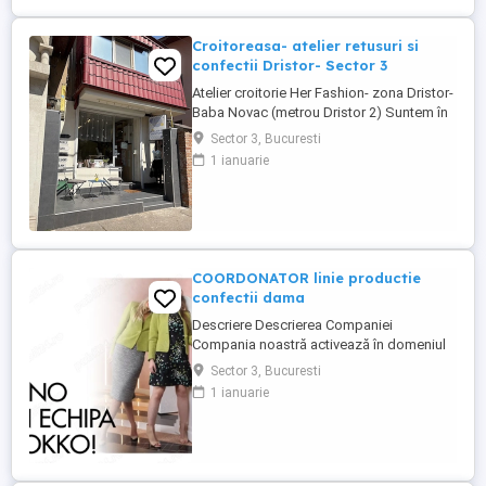
Croitoreasa- atelier retusuri si
confectii Dristor- Sector 3
Atelier croitorie Her Fashion- zona Dristor-
Baba Novac (metrou Dristor 2) Suntem în
căutarea unei croitorese talentata și
Sector 3, Bucuresti
pasionata pentru a se alătura atelierului
1 ianuarie
nostru. Dacă aveți experiență în croitorie,
dragoste pentru arta, lucrati cu placere si
maiestrie și ...
COORDONATOR linie productie
confectii dama
Descriere Descrierea Companiei
Compania noastră activează în domeniul
confecțiilor textile pentru dama și se
Sector 3, Bucuresti
remarcă prin calitatea produselor
1 ianuarie
realizate. Căutăm Coordonator linie de
productie cu experiență. Descriere
Candidatul Ideal - Cunoasterea tehnologiei
de confectii a produselor pentru femei; ...