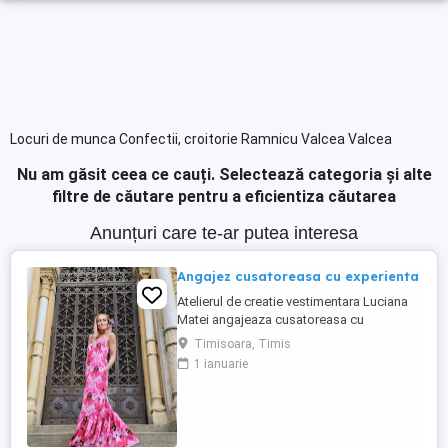
Locuri de munca Confectii, croitorie Ramnicu Valcea Valcea
Nu am găsit ceea ce cauți.
Selectează categoria și alte
filtre de căutare pentru a eficientiza căutarea
Anunțuri care te-ar putea interesa
Angajez cusatoreasa cu experienta
Atelierul de creatie vestimentara Luciana
Matei angajeaza cusatoreasa cu
experienta. Cerinte: - experienta minim 5
Timisoara, Timis
ani in industria confectiilor; - atentie la
1 ianuarie
detalii, finisaje si indemanare penrru
realizarea creatiilor noastre vestimentare; -
abilitatea de a lucra atat in echipa cat si
individual; - ...