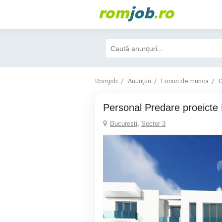
rom
job
.ro
Romjob
Anunțuri
Locuri de munca
C
personal Predare proeict
Bucuresti
,
Sector 3