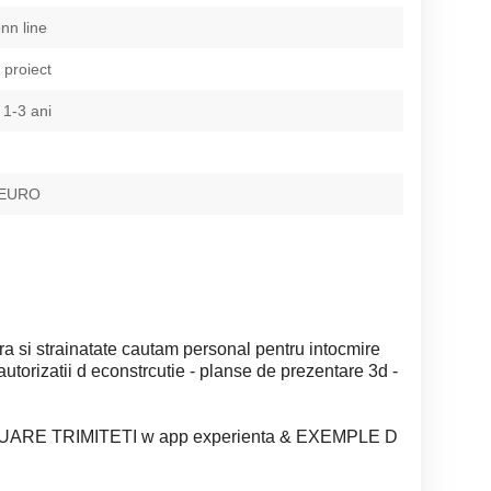
onn line
 proiect
 1-3 ani
 EURO
tara si strainatate cautam personal pentru intocmire
utorizatii d econstrcutie - planse de prezentare 3d -
VALUARE TRIMITETI w app experienta & EXEMPLE D