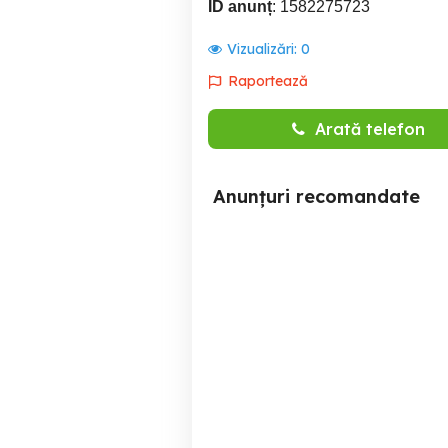
ID anunț
: 1582275723
Vizualizări:
0
Raportează
Arată telefon
Anunțuri recomandate
Personal pt Obtinerea
Avizare si Autorizare ISU
Autorizatii de Constructie
Sector 3