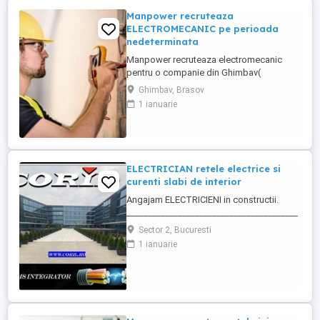
Manpower recruteaza
ELECTROMECANIC pe perioada
nedeterminata
Manpower recruteaza electromecanic
pentru o companie din Ghimbav(
producatoare de carton ondulat)-
Ghimbav, Brasov
responsabil cu întreținerea și repararea
1 ianuarie
instalațiilor și utilajelor industriale care
includ și elemente mecanice și electrice
(electromecanice). Responsabilități
principale: - monitorizeaza și execută ...
ELECTRICIAN retele electrice si
curenti slabi de interior
Angajam ELECTRICIENI in constructii.
________________________________________
Daca sti ca ai calificare si experienta in
Sector 2, Bucuresti
executia si punerea in functiune de
1 ianuarie
instalatii electrice de joasa tensiune; Ai
deja studii in domeniul electric si vrei sa te
specializezi si pe instalarea
echipamentelor de comunicatii ...