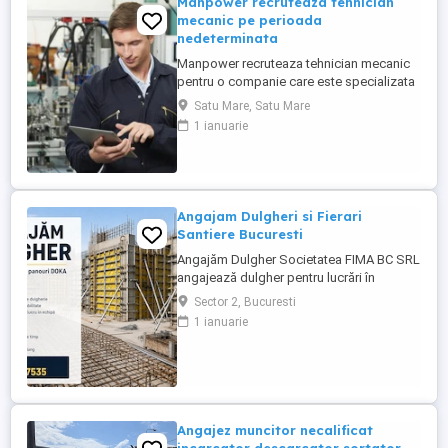
Manpower recruteaza tehnician
mecanic pe perioada
nedeterminata
Manpower recruteaza tehnician mecanic
pentru o companie care este specializata
în producția de sisteme electrice și
Satu Mare, Satu Mare
cablaje auto, inclusiv pentru vehicule cu
1 ianuarie
tensiuni inalte componente critice pentru
mașinile moderne. Responsabilitati(partea
mecanica a utilajelor): - intretinere si
reparatii mecanice ...
Angajam Dulgheri si Fierari
Santiere Bucuresti
Angajăm Dulgher Societatea FIMA BC SRL
angajează dulgher pentru lucrări în
domeniul construcțiilor. Cerințe: *
Sector 2, Bucuresti
Experiență în lucrări de dulgherie
1 ianuarie
constituie avantaj; * Seriozitate și
responsabilitate; * Disponibilitate pentru
lucru în echipă. Oferim: * Contract de
muncă; * Salariu motivant, plătit ...
Angajez muncitor necalificat