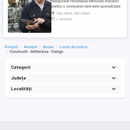
Manpower recruteaza tehnician mecanic
pentru o companie care este specializata
în producția de sisteme electrice și
Satu Mare, Satu Mare
cablaje auto, inclusiv pentru vehicule cu
1 ianuarie
tensiuni inalte componente critice pentru
mașinile moderne. Responsabilitati(partea
mecanica a utilajelor): - intretinere si
reparatii mecanice ...
Romjob
Anunțuri
Buzau
Locuri de munca
Constructii - Arhitectura - Design
Categorii
Județe
Localități