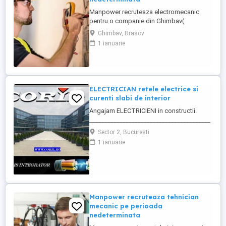
Manpower recruteaza electromecanic
pentru o companie din Ghimbav(
producatoare de carton ondulat)-
Ghimbav, Brasov
responsabil cu întreținerea și repararea
1 ianuarie
instalațiilor și utilajelor industriale care
includ și elemente mecanice și electrice
(electromecanice). Responsabilități
principale: - monitorizeaza și execută ...
ELECTRICIAN retele electrice si
curenti slabi de interior
Angajam ELECTRICIENI in constructii.
________________________________________
Daca sti ca ai calificare si experienta in
Sector 2, Bucuresti
executia si punerea in functiune de
1 ianuarie
instalatii electrice de joasa tensiune; Ai
deja studii in domeniul electric si vrei sa te
specializezi si pe instalarea
echipamentelor de comunicatii ...
Manpower recruteaza tehnician
mecanic pe perioada
nedeterminata