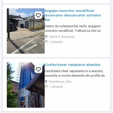
Angajez muncitor necalificat
incarcator descarcator sortator
fier
Centru de colectare fier vechi, angajam
muncitor necalificat. Trebuie sa stie sa
taie cu flexul, sa cunoasca materialele
Sector 5, Bucuresti
neferoase Cupru, Alama, Aluminiu, Zamac,
1 ianuarie
program lucru 09-18.30. Zona Pucheni -
Muntii Carpati sect 5 București. Salariu
2500 lei + procent din dezmembrari.
Contact
Confectioner tamplarie aluminiu
Candidatul ideal: experienta in a executa,
asambla si monta elemente din profile de
aluminiu, sa fie o persoana serioasa, cu
Pantelimon, Ilfov
simtul responsabilitatii. Este un avantaj
1 ianuarie
permis auto categoria B, dar nu este
obligatoriu. BENEFICII: - salariu motivant -
mediu de lucru placut intr-o echipa activa
si implicata - ...