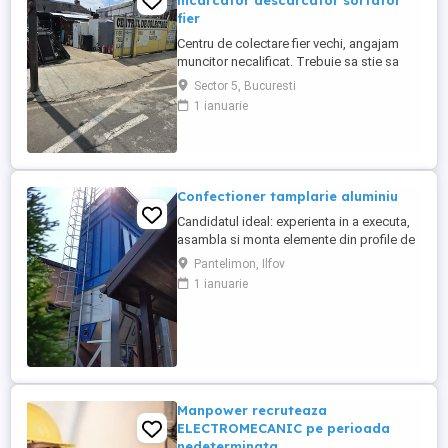
incarcator descarcator sortator
fier
Centru de colectare fier vechi, angajam
muncitor necalificat. Trebuie sa stie sa
taie cu flexul, sa cunoasca materialele
Sector 5, Bucuresti
neferoase Cupru, Alama, Aluminiu, Zamac,
1 ianuarie
program lucru 09-18.30. Zona Pucheni -
Muntii Carpati sect 5 București. Salariu
2500 lei + procent din dezmembrari.
Contact
Confectioner tamplarie aluminiu
Candidatul ideal: experienta in a executa,
asambla si monta elemente din profile de
aluminiu, sa fie o persoana serioasa, cu
Pantelimon, Ilfov
simtul responsabilitatii. Este un avantaj
1 ianuarie
permis auto categoria B, dar nu este
obligatoriu. BENEFICII: - salariu motivant -
mediu de lucru placut intr-o echipa activa
si implicata - ...
Manpower recruteaza
ELECTROMECANIC pe perioada
nedeterminata