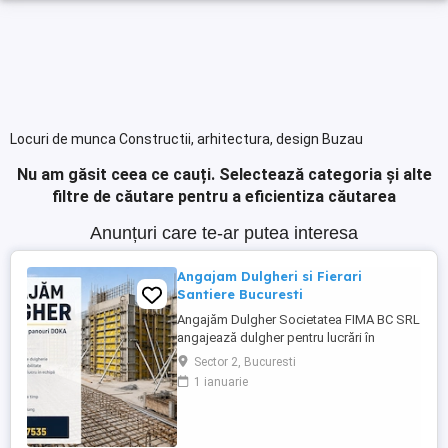
Locuri de munca Constructii, arhitectura, design Buzau
Nu am găsit ceea ce cauți.
Selectează categoria și alte
filtre de căutare pentru a eficientiza căutarea
Anunțuri care te-ar putea interesa
Angajam Dulgheri si Fierari
Santiere Bucuresti
Angajăm Dulgher Societatea FIMA BC SRL
angajează dulgher pentru lucrări în
domeniul construcțiilor. Cerințe: *
Sector 2, Bucuresti
Experiență în lucrări de dulgherie
1 ianuarie
constituie avantaj; * Seriozitate și
responsabilitate; * Disponibilitate pentru
lucru în echipă. Oferim: * Contract de
muncă; * Salariu motivant, plătit ...