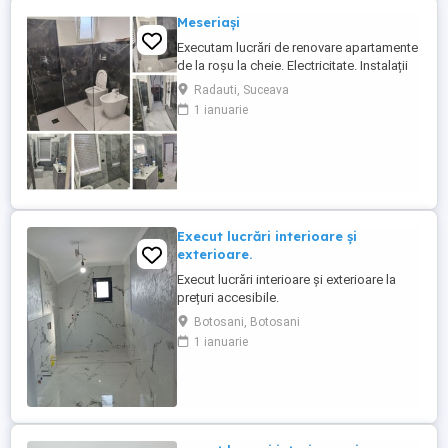
Meseriași
Executam lucrări de renovare apartamente
de la roșu la cheie. Electricitate. Instalații
sanitare. Pereți. Gresie și faianță. Tavan
Radauti, Suceava
extensibil. Uși și ferestre. Tel: WhatsApp.
1 ianuarie
Execut lucrări interioare și
exterioare.
Execut lucrări interioare și exterioare la
prețuri accesibile.
Botosani, Botosani
1 ianuarie