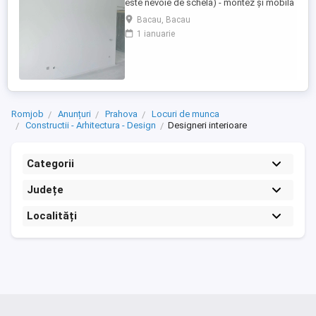
este nevoie de schela) - montez și mobila
-parchet (schimb sau montez parchet) -
Bacau, Bacau
glet ( glet total sau reparați cum vrea
1 ianuarie
proprietarul) -lavabil ( amorsa+2 mâini
lavabil aici cum dorește fiecare ? mai
multe detalii la telefon doar în Bacău NR.
Romjob
Anunțuri
Prahova
Locuri de munca
Constructii - Arhitectura - Design
Designeri interioare
Categorii
Județe
Localități