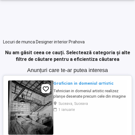
Locuri de munca Designer interior Prahova
Nu am găsit ceea ce cauți.
Selectează categoria și alte
filtre de căutare pentru a eficientiza căutarea
Anunțuri care te-ar putea interesa
Grafician in domeniul artistic
Tehnician in domeniul artistic realizez
planșe desenate precum cele din imagine
Pot realiza desene de mana cât și pe
Suceava, Suceava
tableta Dacă ai nevoie de asemenea
1 ianuarie
desene pentru ale posta pe pagina
site.ului tau Nu ezita să mă contactezi