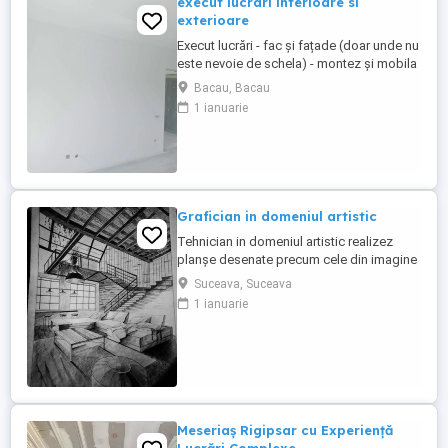
execut lucrari interioare si
exterioare
Execut lucrări - fac și fațade (doar unde nu
este nevoie de schela) - montez și mobila
-parchet (schimb sau montez parchet) -
Bacau, Bacau
glet ( glet total sau reparați cum vrea
1 ianuarie
proprietarul) -lavabil ( amorsa+2 mâini
lavabil aici cum dorește fiecare ? mai
multe detalii la telefon doar în Bacău NR.
Grafician in domeniul artistic
Tehnician in domeniul artistic realizez
planșe desenate precum cele din imagine
Pot realiza desene de mana cât și pe
Suceava, Suceava
tableta Dacă ai nevoie de asemenea
1 ianuarie
desene pentru ale posta pe pagina
site.ului tau Nu ezita să mă contactezi
Meseriaș Rigipsar cu Experiență