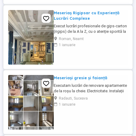
Meseriaș Rigipsar cu Experiență
Lucrări Complexe
Execut lucrări profesionale de gips-carton
(rigips) de la A la Z, cu o atenție sporită la
detalii și respectarea normelor tehnice.
Roman, Neamt
Servicii oferite: Pereți despărțitori și
1 ianuarie
placări: Tencuieli uscate, izolații fonice și
termice. Tavane suspendate: Simple,
casetate sau fonic izolate. Scafe și
elemente ...
Meseriași gresie și faianță
Executam lucrări de renovare apartamente
de la roșu la cheie. Electricitate. Instalații
sanitare. Pereți. Gresie și faianță. Tavan
Radauti, Suceava
extensibil. Uși și ferestre. Tel : WhatsApp,
1 ianuarie
Viber, .