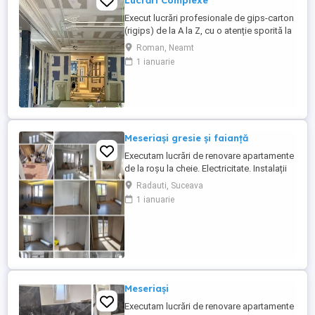
Lucrări Complexe
Execut lucrări profesionale de gips-carton
(rigips) de la A la Z, cu o atenție sporită la
detalii și respectarea normelor tehnice.
Roman, Neamt
Servicii oferite: Pereți despărțitori și
1 ianuarie
placări: Tencuieli uscate, izolații fonice și
termice. Tavane suspendate: Simple,
casetate sau fonic izolate. Scafe și
elemente ...
Meseriași gresie și faianță
Executam lucrări de renovare apartamente
de la roșu la cheie. Electricitate. Instalații
sanitare. Pereți. Gresie și faianță. Tavan
Radauti, Suceava
extensibil. Uși și ferestre. Tel : WhatsApp,
1 ianuarie
Viber, .
Meseriași
Executam lucrări de renovare apartamente