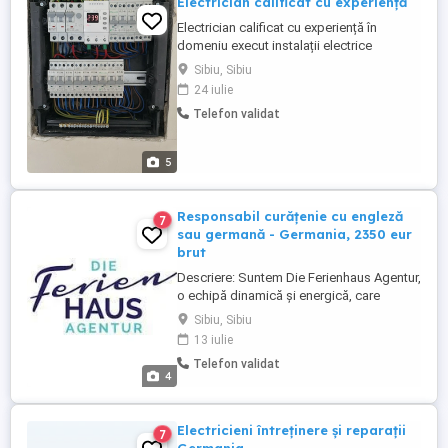
Electrician calificat cu experiență
Electrician calificat cu experiență în
domeniu execut instalații electrice
interioare și exterioare, sisteme de
Sibiu, Sibiu
supraveghere și automatizări electrice.
24 iulie
Telefon validat
5
Responsabil curățenie cu engleză
7
sau germană - Germania, 2350 eur
brut
Descriere: Suntem Die Ferienhaus Agentur,
o echipă dinamică și energică, care
administrează și închiriază case și
Sibiu, Sibiu
apartamente de vacanță de înaltă calitate
13 iulie
în OstseeResort Olpenitz, în Nordul
Telefon validat
Germaniei, la o oră și jumătate distanță de
4
Hamburg. Responsabilități: curățenia
temeinică a apartamentelor ...
Electricieni întreținere și reparații
7