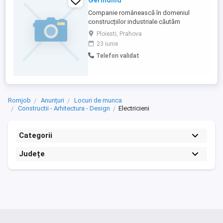
Germania
Companie românească în domeniul
construcțiilor industriale căutăm
Electricieni calificați pentru proiectele
Ploiesti, Prahova
noastre din Germania. Cerințe: - calificare
23 iunie
profesionala - experiență profesională în
Telefon validat
domeniu ( nu este obligatorie, reprezintă
un avantaj) - permis auto categ B - lb
străină - engleza sau germana ...
Romjob
Anunțuri
Locuri de munca
Constructii - Arhitectura - Design
Electricieni
Categorii
Județe