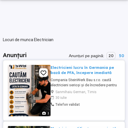
Locuri de munca Electrician
Anunțuri
20
50
Anunțuri pe pagină:
Electricieni lucru în Germania pe
bază de PFA, începere imediată
Compania SteinWerk Bau s.r.o. caută
electricieni serioși și de încredere pentru
colaborare în Germania. Activitatea se
Sanmihaiu German, Timis
desfășoară pe bază de PFA activitate
30 iulie
independentă. Oferim lucru stabil pe tot
Telefon validat
parcursul anului, posibilitatea începerii
imediate și cazare asigurată. Remunerația
1
se stabilește în funcție ...