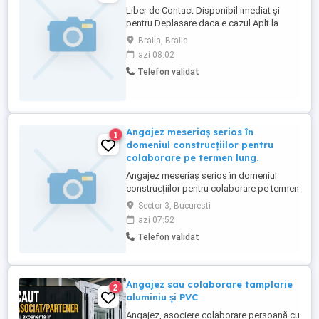
Liber de Contact Disponibil imediat și
pentru Deplasare daca e cazul Aplt la
Înălțime Cazier Curent Confecti Metalice
Braila, Braila
Construcții Metalice Tel
azi 08:02
Telefon validat
Angajez meseriaș serios în
1
domeniul construcțiilor pentru
colaborare pe termen lung.
Angajez meseriaș serios în domeniul
construcțiilor pentru colaborare pe termen
lung. Se caută persoană: cu experiență în
Sector 3, Bucuresti
construcții (zidărie, tencuieli, finisaje sau
azi 07:52
generalist) serioasă și responsabilă
Telefon validat
disponibilă pentru lucru constant Ofer:
plată săptămânală, la timp colaborare
stabilă pe termen ...
Angajez sau colaborare tamplarie
2
aluminiu și PVC
Angajez, asociere colaborare persoană cu