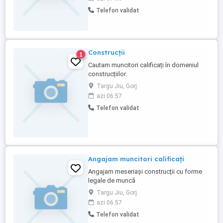
dispoziție pină la ora 22 !
Telefon validat
Construcții
1
Cautam muncitori calificați în domeniul
construcțiilor.
Targu Jiu, Gorj
azi 06:57
Telefon validat
Angajam muncitori calificați
Angajam meseriași construcții cu forme
legale de muncă
Targu Jiu, Gorj
azi 06:57
Telefon validat