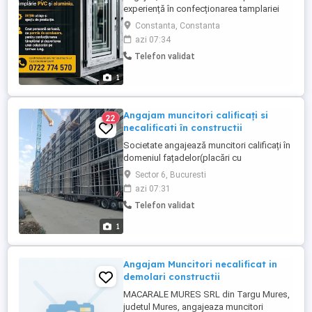
experiență în confecționarea tamplariei
din aluminiu și PVC. - posibilitate program
Constanta, Constanta
flexibil și cazare dacă este cazul. - mai
azi 07:34
multe detalii la tel WhatsApp.
Telefon validat
1
Angajam muncitori calificați si
22
necalificati în constructii
Societate angajează muncitori calificați în
domeniul fațadelor(placări cu
polistiren,plasa,colțare,decorativa) in
Sector 6, Bucuresti
București și Ilfov program de 8 ore cu
azi 07:31
pauza de 1 ora.salariul atractiv începând
Telefon validat
de la 8000 lei pe lună cu posibilitatea de
mărire și angajări cu forme legale.
1
Angajam Muncitori necalificat in
demolari constructii
MACARALE MURES SRL din Targu Mures,
judetul Mures, angajeaza muncitori