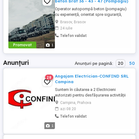
beton brat 36 - 43 - 47 (Pompagiu)
Operator autopompă beton (pompagiu)
cu experiență, orientat spre siguranță,
eficiență și întreținerea corectă a utilajului.
Brasov, Brasov
Atestate și Permis de Conducere: - Permis
24 iulie
auto: Categoriile C, CE (fără incidente
Telefon validat
rutiere). - Atestat profesional: Transport
marfă - Card tahograf: Valabil. - Opțional:
Promovat
1
Autorizație ...
Anunțuri
20
50
Anunțuri pe pagină:
Angajam Electrician-CONFIND SRL
28
Campina
Suntem în căutarea a 2 Electricieni
autorizati pentru desfășurarea activității
pe șantiere industriale. Responsabilități: -
Campina, Prahova
Executarea lucrărilor de montaj al
azi 08:20
instalațiilor electrice conform proiectului
Telefon validat
tehnic și normelor în vigoare, cu
respectarea documentatiei tehnice; -
1
Verificarea periodica a tuturor ...