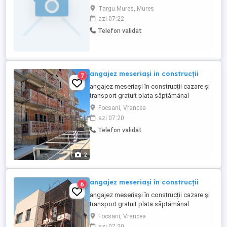
necalificati in demolari constructii. Oferim:
Targu Mures, Mures
Mediu stabil de lucru, seriozitate si un loc
azi 07:22
de munca stabil. Alatura-te echipei
Telefon validat
noastre! Va asteptam CV-urile prin mesaj!
angajez meseriași in construcții
7
angajez meseriași în construcții cazare și
transport gratuit plata săptămânal
posibilitatea de a da și la mp nr contact
Focsani, Vrancea
azi 07:20
Telefon validat
2
angajez meseriași în construcții
6
angajez meseriași în construcții cazare și
transport gratuit plata săptămânal
posibilitatea de a da și la mp nr contact
Focsani, Vrancea
azi 07:20