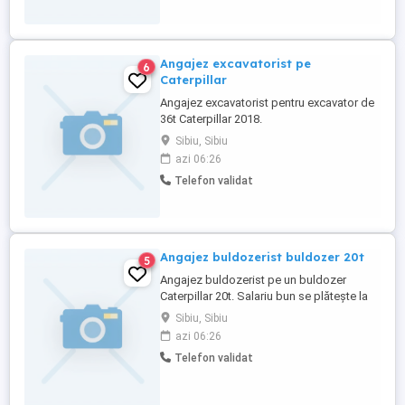
Liber de Contact Amenajări ...
Angajez excavatorist pe
6
Caterpillar
Angajez excavatorist pentru excavator de
36t Caterpillar 2018.
Sibiu, Sibiu
azi 06:26
Telefon validat
Angajez buldozerist buldozer 20t
5
Angajez buldozerist pe un buldozer
Caterpillar 20t. Salariu bun se plătește la
timp.
Sibiu, Sibiu
azi 06:26
Telefon validat