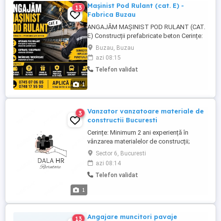
Mașinist Pod Rulant (cat. E) -
13
Fabrica Buzau
ANGAJĂM MAȘINIST POD RULANT (CAT.
E) Construcții prefabricate beton Cerințe:
Calificare pod rulant (cat. E) Studii: școală
Buzau, Buzau
profesională liceu 3 6 luni experiență
azi 08:15
(avantaj) Seriozitate și punctualitate
Telefon validat
Responsabilități: Operare pod rulant +
manipulare elemente prefabricate, cofrare
1
...
Vanzator vanzatoare materiale de
3
constructii Bucuresti
Cerințe: Minimum 2 ani experiență în
vânzarea materialelor de construcții;
Experiență în consilierea clienților și
Sector 6, Bucuresti
întocmirea ofertelor; Abilități excelente de
azi 08:14
comunicare și negociere; Seriozitate,
Telefon validat
responsabilitate și orientare către
rezultate; Cunoștințe de operare PC, casa
1
de marcat. Oferim: Salariu ...
Angajare muncitori pavaje
13