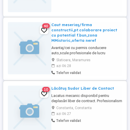
Caut meseriaș/firma
40
constructii,pt.colaborare proiect
cu potential f.bun,zona
MMistoric,oferta neref
Avantaj/cei cu permis conducere
auto,scule profesionale de lucru
personale să fie folosite măcar pt. început
Slatioara, Maramures
,acoperă cît mai mult din gama lucrărilor
azi 06:28
de instalații,dulgherie, finisaje moderne
Telefon validat
Lăcătuș Sudor Liber de Contact
10
Lacatus mecanic disponibil pentru
deplasări liber de contract. Profesionalism
și competență în servicii la standarde
Constanta, Constanta
ridicate. Oportunitate perfectă pentru
azi 06:27
proiecte industriale sau de construcții.
Telefon validat
Contactează-ne pentru mai multe detalii!
Lăcătuș Sudor electric Disponibil imediat