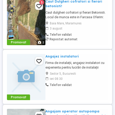
Caut Dulgheri cofratori si fierari
5
betonisti!
Caut dulgheri cofratori și fierari Betonisti.
Locul de munca este in Farcasa Oferim:
Contract de muncă. +cazare si masă
Baia Mare, Maramures
caldă Salariul se plateste in data de 15 si
3 august
30 a fiecărei luni Cei interesați ma pot
Telefon validat
contacta la următorul număr de telefon:
Repostat automat
Promovat
2
Angajez instalatori
Firma de instalații, angajez instalatori cu
experienta pentru lucrări de instalații
termice și sanitare . Se ofera masina de
Sector 5, Bucuresti
serviciu.Program de lucru 8 ore de luni
ieri 08:30
până vineri. Lucrări în București.Salariul f
Telefon validat
bun.
Promovat
Angajam operator autopompa