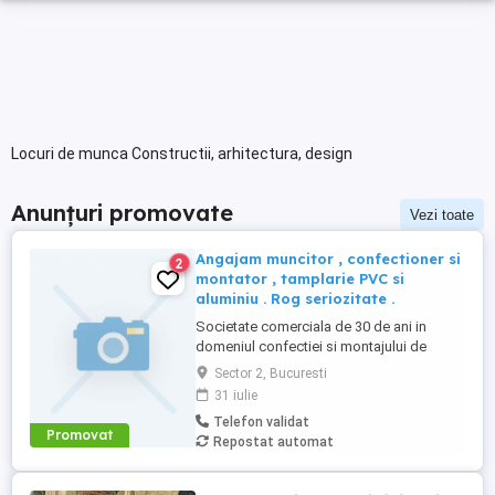
Locuri de munca Constructii, arhitectura, design
Anunțuri promovate
Vezi toate
Angajam muncitor , confectioner si
2
montator , tamplarie PVC si
aluminiu . Rog seriozitate .
Societate comerciala de 30 de ani in
domeniul confectiei si montajului de
tamplarie PVC si aluminiu , angajeaza
Sector 2, Bucuresti
muncitori calificati sau necalificati . Salariu
31 iulie
atractiv, program flexibil , zona Colentina .
Telefon validat
Promovat
Repostat automat