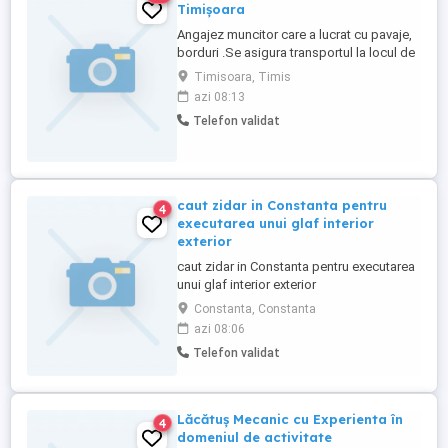
Timișoara
Angajez muncitor care a lucrat cu pavaje,
borduri .Se asigura transportul la locul de
muncă cu plecare de la Aem .Se face
Timisoara, Timis
angajare . Salariu 5000 - 6000 lei .Banii se
azi 08:13
dau la două săptămâni.!!. Nu avem cazare
Telefon validat
! Tel.
caut zidar in Constanta pentru
4
executarea unui glaf interior
exterior
caut zidar in Constanta pentru executarea
unui glaf interior exterior
Constanta, Constanta
azi 08:06
Telefon validat
Lăcătuș Mecanic cu Experienta în
4
domeniul de activitate