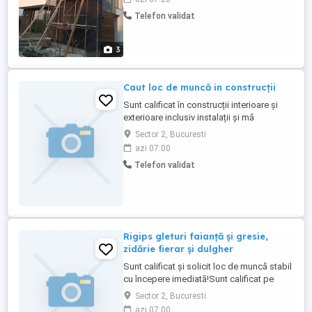
Telefon validat
3
Caut loc de muncă in construcții
Sunt calificat în construcții interioare și
exterioare inclusiv instalații și mă
interesează un loc de muncă stabil
Sector 2, Bucuresti
azi 07:00
Telefon validat
Rigips gleturi faianță și gresie,
zidărie fierar și dulgher
Sunt calificat și solicit loc de muncă stabil
cu începere imediată!Sunt calificat pe
înterioare și exterioare inclusiv București și
Sector 2, Bucuresti
Ilfov.Pentu informații despre vă stau la
azi 07:00