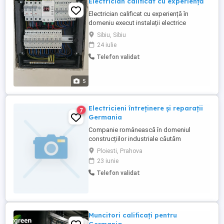
Electrician calificat cu experiență
Electrician calificat cu experiență în
domeniu execut instalații electrice
interioare și exterioare, sisteme de
Sibiu, Sibiu
supraveghere și automatizări electrice.
24 iulie
Telefon validat
5
Electricieni întreținere și reparații
7
Germania
Companie românească în domeniul
construcțiilor industriale căutăm
Electricieni calificați pentru proiectele
Ploiesti, Prahova
noastre din Germania. Cerințe: - calificare
23 iunie
profesionala - experiență profesională în
Telefon validat
domeniu ( nu este obligatorie, reprezintă
un avantaj) - permis auto categ B - lb
străină - engleza sau germana ...
Muncitori calificați pentru