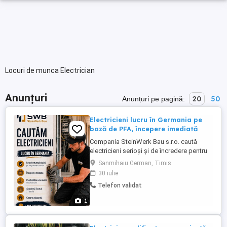
Locuri de munca Electrician
Anunțuri
20
50
Anunțuri pe pagină:
Electricieni lucru în Germania pe
bază de PFA, începere imediată
Compania SteinWerk Bau s.r.o. caută
electricieni serioși și de încredere pentru
colaborare în Germania. Activitatea se
Sanmihaiu German, Timis
desfășoară pe bază de PFA activitate
30 iulie
independentă. Oferim lucru stabil pe tot
Telefon validat
parcursul anului, posibilitatea începerii
imediate și cazare asigurată. Remunerația
1
se stabilește în funcție ...