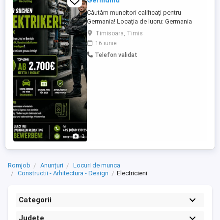
Germania
Căutăm muncitori calificați pentru
Germania! Locația de lucru: Germania
Începerea activității: imediat sau la
Timisoara, Timis
înțelegere Ai experiență în domeniul:
16 iunie
instalații electrice instalații sanitare
Telefon validat
instalații termice încălzire Atunci te căutăm
pe tine! Ce oferim: Salariu bun & plată la
timp ...
1
Romjob
Anunțuri
Locuri de munca
Constructii - Arhitectura - Design
Electricieni
Categorii
Județe