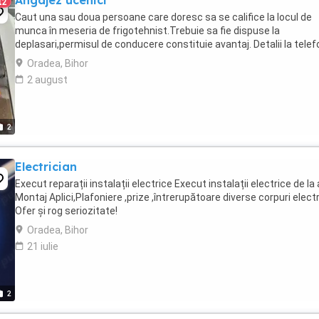
Angajez ucenici
12
Caut una sau doua persoane care doresc sa se califice la locul de
munca în meseria de frigotehnist.Trebuie sa fie dispuse la
deplasari,permisul de conducere constituie avantaj. Detalii la telef
Oradea, Bihor
2 august
2
Electrician
Execut reparații instalații electrice Execut instalații electrice de la
Montaj Aplici,Plafoniere ,prize ,întrerupătoare diverse corpuri elect
Ofer și rog seriozitate!
Oradea, Bihor
21 iulie
2