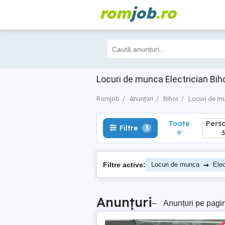
rom
job
.ro
Toate
Perso
Filtre
3
9
3
Locuri de munca Electrician Bih
Romjob
Anunțuri
Bihor
Locuri de m
Toate
Pers
Filtre
3
9
3
→
Filtre active:
Locuri de munca
Elec
Anunțuri
–
Anunțuri pe pagi