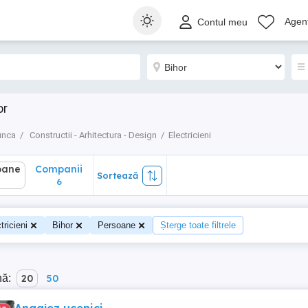
ane
Companii
Sortează
Agenț
Contul meu
6
or
unca
Constructii - Arhitectura - Design
Electricieni
oane
Companii
Sortează
6
tricieni
Bihor
Persoane
Șterge toate filtrele
nă:
20
50