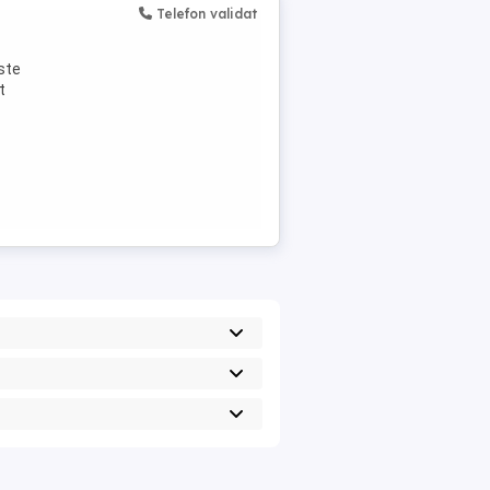
Telefon validat
este
t