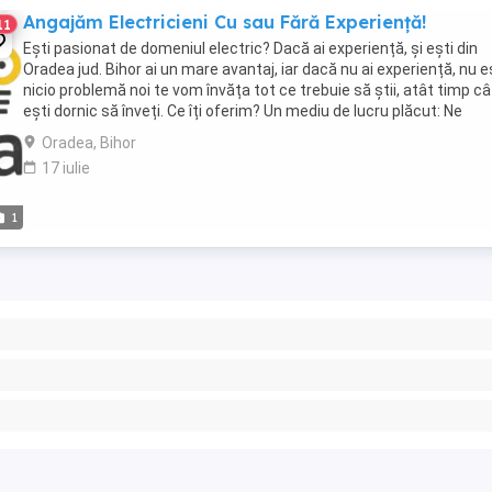
Angajăm Electricieni Cu sau Fără Experiență!
11
Ești pasionat de domeniul electric? Dacă ai experiență, și ești din
Oradea jud. Bihor ai un mare avantaj, iar dacă nu ai experiență, nu 
nicio problemă noi te vom învăța tot ce trebuie să știi, atât timp câ
ești dornic să înveți. Ce îți oferim? Un mediu de lucru plăcut: Ne
asigurăm că vei lucra ...
Oradea, Bihor
17 iulie
1