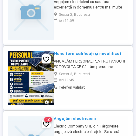
Angajam electricieni cu sau fara
experiență in domeniu Pentru mai multe
detalii,sunati la nr din anunt
Sector 2, Bucuresti
ieri 11:59
Muncitorii calificați și nevalificati
ANGAJĂM PERSONAL PENTRU PANOURI
FOTOVOLTAICE Căutăm persoane
serioase pentru șantierele noastre din
Sector 3, Bucuresti
Dâmbovița și Giurgiu. Angajăm atât
ieri 11:45
calificați, cât și necalificați Salariu: 6.000
Telefon validat
lei Posibilitate de creștere a salariului în
funcție de implicare și performanță Oferim
cazare Prânzul ...
1
Angajăm electricieni
10
Electric Company SRL din Târgoviște
angajează electricieni rețele. Se oferă