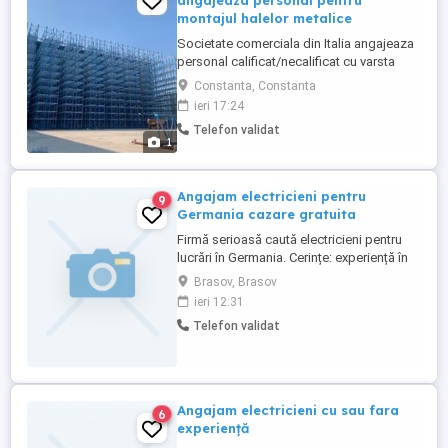
angajeaza personal pentru
montajul halelor metalice
Societate comerciala din Italia angajeaza
personal calificat/necalificat cu varsta
cuprinsa intre 18 si 45 ani in domeniul
Constanta, Constanta
sistemelor de depozitare (montaj rafturi
ieri 17:24
industriale). Candidatul ideal: -abilitati de
Telefon validat
lucru in echipa, indemanare, precizie,
1
perseverenta; -abilitati de lucru la inaltime;
-disponibilitate ...
Angajam electricieni pentru
9
Germania cazare gratuita
Firmă serioasă caută electricieni pentru
lucrări în Germania. Cerințe: experiență în
instalații electrice (rezidențial industrial)
Brasov, Brasov
seriozitate și dorință de muncă permis
ieri 12:31
categoria B avantaj limba germană
Telefon validat
constituie avantaj, dar nu este obligatorie
Oferim: contract legal salariu atractiv, ...
Angajam electricieni cu sau fara
6
experiență