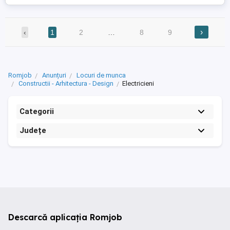
›
‹
1
2
…
8
9
Romjob
Anunțuri
Locuri de munca
Constructii - Arhitectura - Design
Electricieni
Categorii
Județe
Descarcă aplicația Romjob