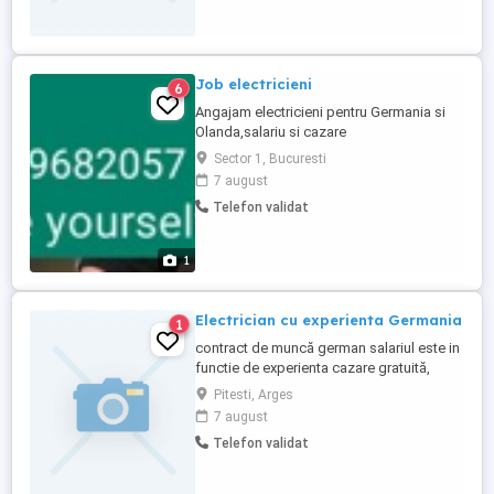
mediu de lucru placut. 2. ANGAJAM
ELECTRICIENI CU EXPERIENTA IN
MONTAREA SI CONECTAREA
SISTEMELOR ...
Job electricieni
6
Angajam electricieni pentru Germania si
Olanda,salariu si cazare
Sector 1, Bucuresti
7 august
Telefon validat
1
Electrician cu experienta Germania
1
contract de muncă german salariul este in
functie de experienta cazare gratuită,
plătită de angajator contribuțiile sociale și
Pitesti, Arges
impozitele plătite în Germania de către
7 august
angajator asigurare medicală pentru
Telefon validat
angajat posibilitatea de dezvoltare
profesională și colaborare pe termen lung
suport din partea ...