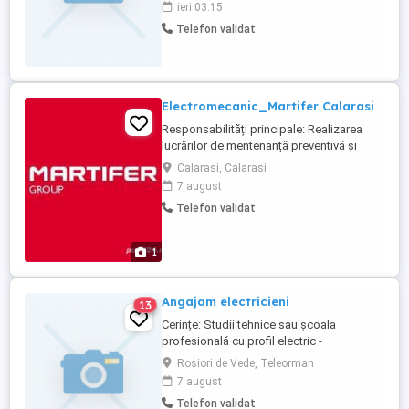
ieri 03:15
Identificarea și remedierea defecțiunilor
Telefon validat
electrice Colaborarea cu membrii echipei
și cu superiorii ierarhici Respectarea
termenelor de execuție ...
Electromecanic_Martifer Calarasi
Responsabilități principale: Realizarea
lucrărilor de mentenanță preventivă și
corectivă la utilaje și echipamente
Calarasi, Calarasi
industriale; Diagnosticarea și remedierea
7 august
defecțiunilor mecanice și electrice apărute
Telefon validat
în procesul de producție; Efectuarea
reviziilor periodice conform planului de
mentenanță; Participarea ...
1
Angajam electricieni
13
Cerințe: Studii tehnice sau școala
profesională cu profil electric -
obligatoriu; Calificare de electrician -
Rosiori de Vede, Teleorman
obligatoriu; Experiență de minim 2-3 ani în
7 august
domeniu; Autorizație ANRE - constituie un
Telefon validat
avantaj; Responsabilitate, seriozitate,