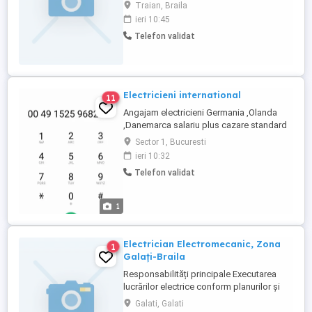
Traian, Braila
ieri 10:45
Telefon validat
Electricieni international
11
Angajam electricieni Germania ,Olanda
,Danemarca salariu plus cazare standard
international Relatii pe watsapp sau tel
Sector 1, Bucuresti
ieri 10:32
Telefon validat
1
Electrician Electromecanic, Zona
1
Galați-Braila
Responsabilități principale Executarea
lucrărilor electrice conform planurilor și
schemelor primite Montarea, întreținerea
Galati, Galati
și repararea instalațiilor electrice