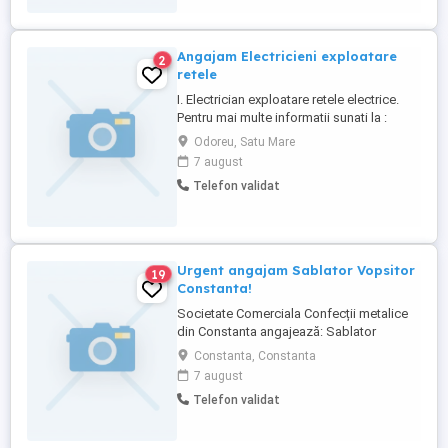
Angajam Electricieni exploatare
2
retele
I. Electrician exploatare retele electrice.
Pentru mai multe informatii sunati la :
Odoreu, Satu Mare
7 august
Telefon validat
Urgent angajam Sablator Vopsitor
19
Constanta!
Societate Comerciala Confecții metalice
din Constanta angajează: Sablator
vopsitor Pentru mai multe detalii va rugam
Constanta, Constanta
sunați la !
7 august
Telefon validat