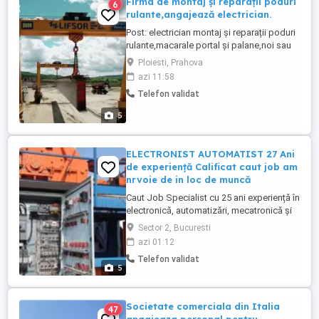
Firma de montaj și reparații poduri
6
rulante,angajează electrician.
Post: electrician montaj și reparații poduri
rulante,macarale portal și palane,noi sau
model vechi. Cerințe: citire scheme
Ploiesti, Prahova
electrice ,capacitate de lucru în
azi 11:58
echipa,permis categoria B,aptitudini
Telefon validat
pentru lucrul la înălțime. Lucrările se vor
desfășura și în alte localități,se pleacă in
5
delegatie cât este ...
ELECTRONIST AUTOMATIST 27 Ani
de experiență Calificat caut job am
nrvoie de in loc de muncă
Caut Job Specialist cu 25 ani experiență în
electronică, automatizări, mecatronică și
reparații industriale Sunt un electronist cu
Sector 2, Bucuresti
26 de ani de experiență practică în
azi 01:12
depanarea și modernizarea sistemelor
Telefon validat
industriale. Ofer soluții complete pentru
5
mașinării, mașini-unelte, echipamente
speciale și panouri ...
Societate comerciala din Italia
47