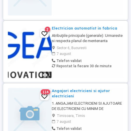
implicare. Condiții: Program de lucru full-
time; Contract ...
Electrician automatist in fabrica
2
Atribuţiile principale (generale): Urmareste
si respecta planul de mentenanta
preventiv in ceea ce priveste functionarea
Sector 6, Bucuresti
in parametri tehnici optimi a instalatiilor
7 august
electrice a utilajelor si echipamentelor
Telefon validat
electrice de la nivelul intregii societati.
Repostat la fiecare 30 de minute
Asigura functionarea sistemelor de
automatizare ...
1
Angajari electricieni si ajutor
114
electricieni
1. ANGAJAM ELECTRICIENI SI AJUTOARE
DE ELECTRICIENI CU MINIM DE
EXPERIENTA IN DOMENIUL ELECTRIC
Timisoara, Timis
PENTRU COMPLETAREA ECHIPEI
7 august
NOASTRE . Asiguram oportunitati de
Telefon validat
invatare si crestere profesionala intr un