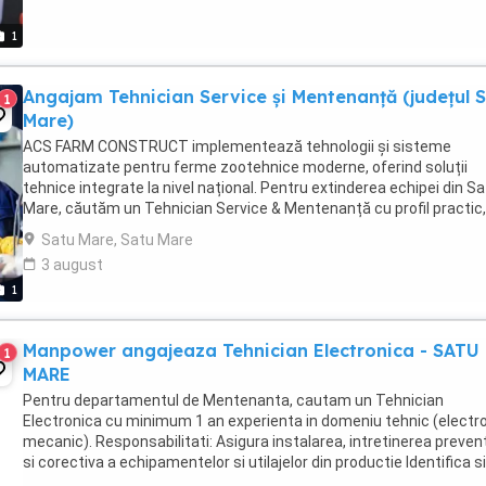
1
Angajam Tehnician Service și Mentenanță (județul 
1
Mare)
ACS FARM CONSTRUCT implementează tehnologii și sisteme
automatizate pentru ferme zootehnice moderne, oferind soluții
tehnice integrate la nivel național. Pentru extinderea echipei din S
Mare, căutăm un Tehnician Service & Mentenanță cu profil practic,
implicat în instalarea, punerea în funcțiune ...
Satu Mare, Satu Mare
3 august
1
Manpower angajeaza Tehnician Electronica - SATU
1
MARE
Pentru departamentul de Mentenanta, cautam un Tehnician
Electronica cu minimum 1 an experienta in domeniu tehnic (electr
mecanic). Responsabilitati: Asigura instalarea, intretinerea preven
si corectiva a echipamentelor si utilajelor din productie Identifica si
diagnosticheaza defectiunile (mecanice, ...