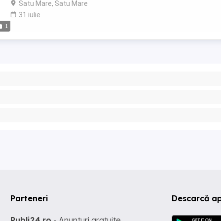
Satu Mare, Satu Mare
31 iulie
1
Parteneri
Descarcă ap
Publi24.ro
- Anunturi gratuite