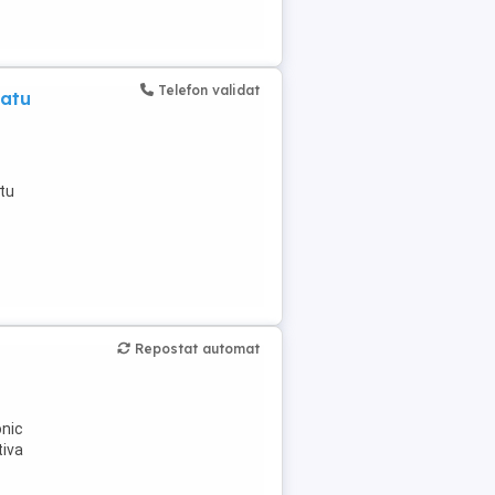
Telefon validat
Satu
atu
Repostat automat
onic
tiva