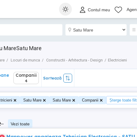
ane
Companii
Sortează
Agenț
Contul meu
4
tu MareSatu Mare
are
Locuri de munca
Constructii - Arhitectura - Design
Electricieni
oane
Companii
Sortează
0
4
tricieni
Satu Mare
Satu Mare
Companii
Șterge toate filt
e
–
Vezi toate
Manpower angajeaza Tehnician Electronica - SATU