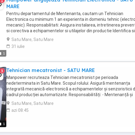
1
MARE
Pentru departamentul de Mentenanta, cautam un Tehnician
Electronica cu minimum 1 an experienta in domeniu tehnic (electr
mecanic). Responsabilitati: Asigura instalarea, intretinerea preven
si corectiva a echipamentelor si utilajelor din productie Identifica si
diagnosticheaza defectiunile (mecanice, ...
Satu Mare, Satu Mare
31 iulie
1
Tehnician mecatronist - SATU MARE
3
Manpower recruteaza Tehnician mecatronist pe perioada
nedeterminata in Satu Mare. Scopul rolului: Asigură mentenanța
integrată mecanică-electronică a echipamentelor și senzoristicii d
cadrul producției automatizate. Responsabilități: - Mentenanță și
diagnoză pe senzori industriali - Parametrizare ...
Satu Mare, Satu Mare
azi 08:45
1