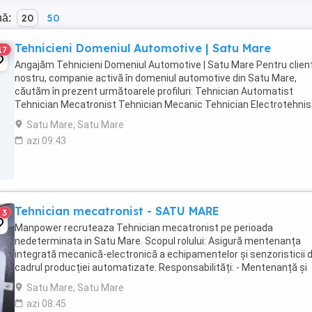
nă:
20
50
Tehnicieni Domeniul Automotive | Satu Mare
17
Angajăm Tehnicieni Domeniul Automotive | Satu Mare Pentru clien
nostru, companie activă în domeniul automotive din Satu Mare,
căutăm în prezent următoarele profiluri: Tehnician Automatist
Tehnician Mecatronist Tehnician Mecanic Tehnician Electrotehnis
Cerințe: Experiență minim 1 an ...
Satu Mare, Satu Mare
azi 09:43
Tehnician mecatronist - SATU MARE
3
Manpower recruteaza Tehnician mecatronist pe perioada
nedeterminata in Satu Mare. Scopul rolului: Asigură mentenanța
integrată mecanică-electronică a echipamentelor și senzoristicii d
cadrul producției automatizate. Responsabilități: - Mentenanță și
diagnoză pe senzori industriali - Parametrizare ...
Satu Mare, Satu Mare
azi 08:45