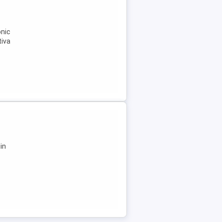
onic
tiva
in