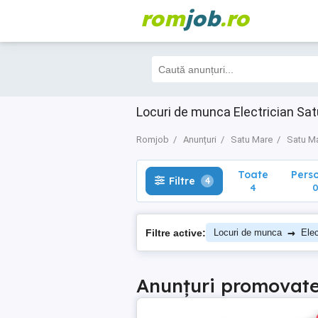
rom
job
.ro
Toate
Perso
Filtre
4
4
0
Locuri de munca Electrician Sa
Romjob
Anunțuri
Satu Mare
Satu M
Toate
Pers
Filtre
4
4
→
Filtre active:
Locuri de munca
Elec
Anunțuri promovat