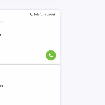
Telefon validat
tul
t
in