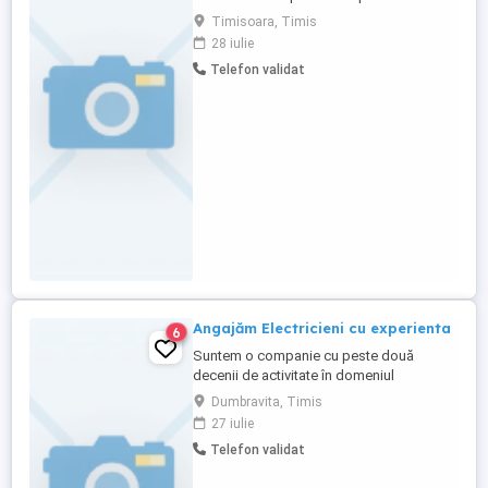
conducere categoria B Oferim salariu
Timisoara, Timis
atractiv. Detalii la telefon:
28 iulie
Telefon validat
Angajăm Electricieni cu experienta
6
Suntem o companie cu peste două
decenii de activitate în domeniul
instalațiilor electrice. Ne extindem echipa
Dumbravita, Timis
și căutăm electricieni Constituie avantaj:
27 iulie
deținerea permisului de conducere (cat. B)
Telefon validat
Oferim: Contract de muncă pe perioadă
nedeterminată, Pachet salarial atractiv,