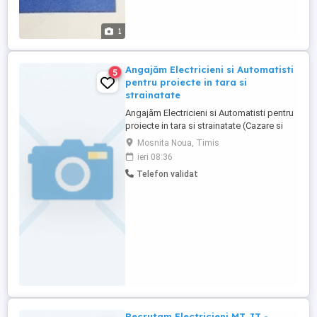
1
Angajăm Electricieni si Automatisti
5
pentru proiecte in tara si
strainatate
Angajăm Electricieni si Automatisti pentru
proiecte in tara si strainatate (Cazare si
transport Inclus + Diurnă) '' SC Enbetrade
Mosnita Noua, Timis
SRL , recrutează electricieni calificați
ieri 08:36
pentru proiecte de: -Montaj electric
Telefon validat
industrial (nu de constructii) -Intreținere
industrială -Reparații instalații electrice
industriale ...
Recrutam Electricieni MT JT -