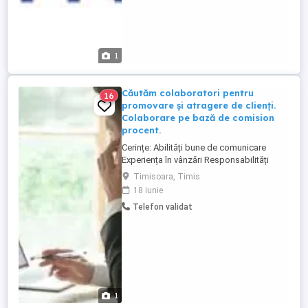
1
Căutăm colaboratori pentru
16
promovare și atragere de clienți.
Colaborare pe bază de comision
procent.
Cerințe: Abilități bune de comunicare
Experiența în vânzări Responsabilități
Contactarea telefonică a potențialilor
Timisoara, Timis
clienți Prezentarea serviciilor noastre
18 iunie
Pentru detalii, sunați la: 0771 584 091
Telefon validat
1