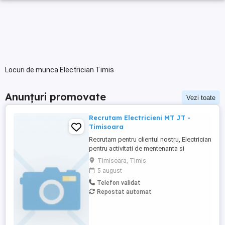
Locuri de munca Electrician Timis
Anunțuri promovate
Vezi toate
Recrutam Electricieni MT JT -
Timisoara
Recrutam pentru clientul nostru, Electrician
pentru activitati de mentenanta si
exploatare a instalatiilor de distributie
Timisoara, Timis
energie electrica. Daca ai experienta in
5 august
domeniu si iti doresti stabilitate,
Telefon validat
dezvoltare profesionala si un pachet
Repostat automat
atractiv de beneficii, te invitam ...