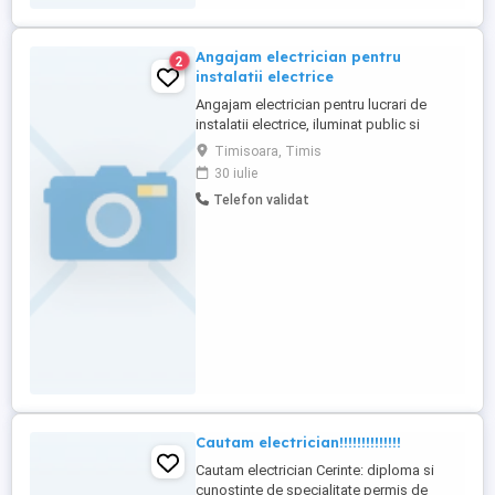
Angajam electrician pentru
2
instalatii electrice
Angajam electrician pentru lucrari de
instalatii electrice, iluminat public si
montaj echipamente electrice. Cerinte: *
Timisoara, Timis
experienta in domeniul electric; *
30 iulie
cunostinte de baza in citirea schemelor
Telefon validat
electrice; * seriozitate si responsabilitate;
* disponibilitate pentru lucru in echipa; *
permis categoria ...
Cautam electrician!!!!!!!!!!!!!!
Cautam electrician Cerinte: diploma si
cunostinte de specialitate permis de