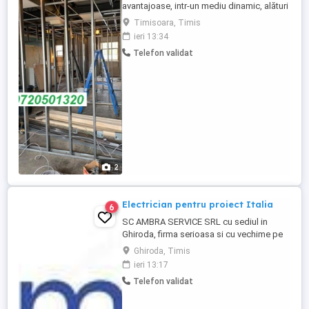
avantajoase, intr-un mediu dinamic, alături
de o echipă ce-și dorește performanțe!
Timisoara, Timis
Cerinte: Studii profesionale de
ieri 13:34
specialitate; Cunoștințe temeinice de
Telefon validat
specialitate ; Apt pentru lucrul la inaltime;
Persoana organizata. Responsabilitati:
Realizeaza mentenanta preventiva ...
2
Electrician pentru proiect Italia
6
SC AMBRA SERVICE SRL cu sediul in
Ghiroda, firma serioasa si cu vechime pe
piata, specializata in domeniul de
Ghiroda, Timis
instalatii, angajeaza cu contract de munca
ieri 13:17
pe perioada nedeterminata electrician
Telefon validat
pentru un proiect din Italia. Detinerea de
permis auto categoria B constituie un
avantaj. Se cere seriozitate, ...