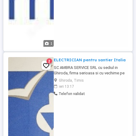
1
ELECTRICIAN pentru santier Italia
2
SC AMBRA SERVICE SRL cu sediul in
Ghiroda, firma serioasa si cu vechime pe
piata, specializata in domeniul de
Ghiroda, Timis
instalatii, angajeaza cu contract de munca
ieri 13:17
pe perioada nedeterminata electrician
Telefon validat
pentru un proiect din Italia. Detinerea de
permis auto categoria B constituie un
avantaj. Se cere seriozitate, ...