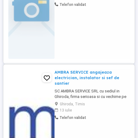
tehnician rețea IT si curenți slabi: Beneficii:
Telefon validat
Pachet salarial competitiv, corelat cu
experiența și performanța; Posibilități de
dezvoltare ...
AMBRA SERVICE angajeaza
electrician, instalator si sef de
santier
SC AMBRA SERVICE SRL cu sediul in
Ghiroda, firma serioasa si cu vechime pe
piata, specializata in domeniul de
Ghiroda, Timis
instalatii, angajeaza cu contract de munca
13 iulie
pe perioada nedeterminata sef santier,
Telefon validat
electrician si instalator. Detinerea de
permis auto categoria B si autorizatie
ANRE (electrician), capacitate ...