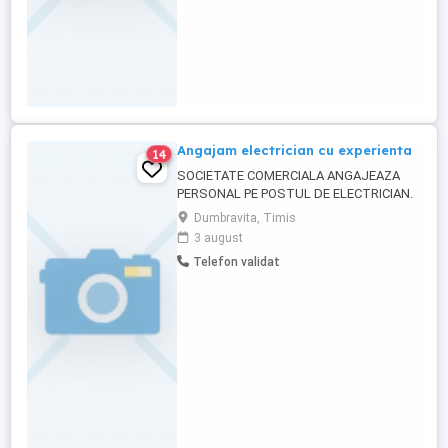
Angajam electrician cu experienta
14
SOCIETATE COMERCIALA ANGAJEAZA
PERSONAL PE POSTUL DE ELECTRICIAN.
CONSTITUIE AVANTAJ AUTORIZAREA
Dumbravita, Timis
ANRE SI SAU PERMISUL DE CONDUCERE.
3 august
SE CERE DISPONIBILITATE LA PROGRAM
Telefon validat
PRELUNGIT SI LUCRU IN DEPLASARE. SE
OFERA SALARU ATRACTIV IN FUNCTIE DE
CALITATEA SERVICIILOR PRESTATE.
INFORMATII DE LUNI ...