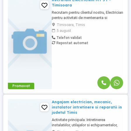
Timisoara
Recrutam pentru clientul nostru, Electrician
pentru activitati de mentenanta si
exploatare a instalatiilor de distributie
Timisoara, Timis
energie electrica. Daca ai experienta in
5 august
domeniu si iti doresti stabilitate,
Telefon validat
dezvoltare profesionala si un pachet
Repostat automat
atractiv de beneficii, te invitam ...
Promovat
Angajam electrician, mecanic,
instalator intretinere si reparatii in
judetul Timis
Activitate principala: Intretinerea
instalatiilor, utilajelor si echipamentelor,
conform specificatiilor tehnice Cerinte: