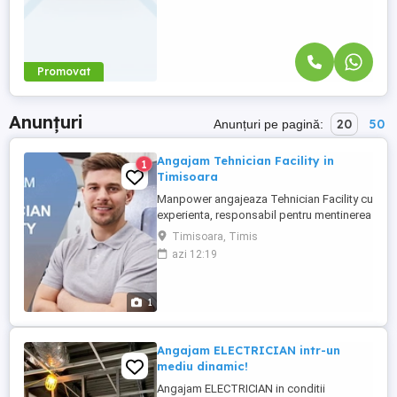
Promovat
Anunțuri
20
50
Anunțuri pe pagină:
Angajam Tehnician Facility in
1
Timisoara
Manpower angajeaza Tehnician Facility cu
experienta, responsabil pentru mentinerea
si repararea echipamentelor tehnice si a
Timisoara, Timis
instalatiilor in Timisoara. Candidatul Ideal:
azi 12:19
- Experienta in electronica electrotehnica
mentenanta tehnica; - Cunostinte in
circuite electrice si electronice; - Abilitati ...
1
Angajam ELECTRICIAN intr-un
mediu dinamic!
Angajam ELECTRICIAN in conditii