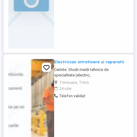
corelat cu experiența, Mediu ...
Electrician intretinere si reparatii
Cerinte: Studii medii tehnice de
specialitate (electric,
electromecanic,electrotehnic).Studiile
Timisoara, Timis
superioare in domeniul tehnic reprezintă
24 iulie
un avantaj. Experienta necesară: minim 2
Telefon validat
ani de zile; Cunostinte tehnice:
automatizări industriale (cunostintele de
pneumatica si electropneumatica
reprezinta un avantaj) Atentie, ...