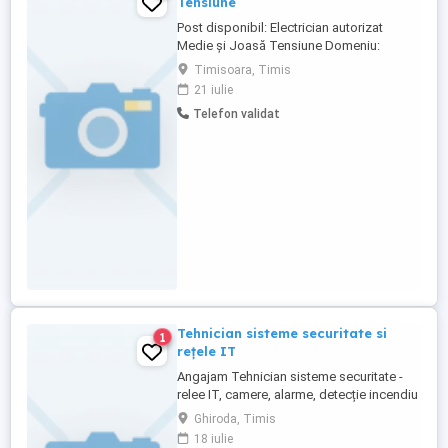
Tensiune
Post disponibil: Electrician autorizat
Medie și Joasă Tensiune Domeniu:
Branșamente electrice Medie și Joasă
Timisoara, Timis
Tensiune (industriale și rezidențiale)
21 iulie
Căutăm electricieni autorizați, cu
Telefon validat
experiență, pentru a se alătura echipei
noastre specializate în execuția lucrărilor
de branșamente electrice de medie ...
Tehnician sisteme securitate si
1
rețele IT
Angajam Tehnician sisteme securitate -
relee IT, camere, alarme, detecție incendiu
atât începător cât si avansat Companie
Ghiroda, Timis
aflată pe piață de 13 ani, angajam
18 iulie