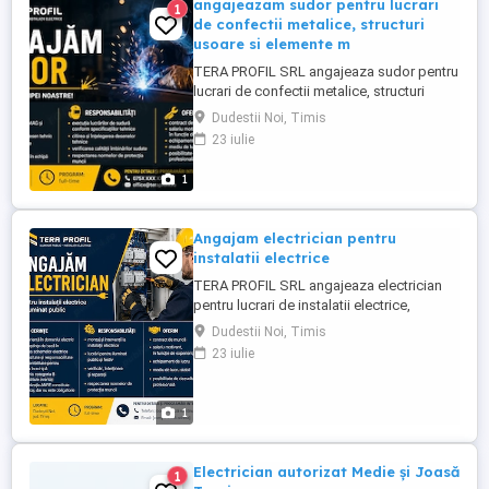
angajeazam sudor pentru lucrari
1
de confectii metalice, structuri
usoare si elemente m
TERA PROFIL SRL angajeaza sudor pentru
lucrari de confectii metalice, structuri
usoare si elemente metalice pentru
Dudestii Noi, Timis
proiecte de iluminat public si decorativ.
23 iulie
Cerinte: experienta in sudura MIG MAG si
sau electrod invelit; capacitate de lucru
1
dupa desen tehnic; atentie la detalii si
calitate in executie; seriozitate ...
Angajam electrician pentru
instalatii electrice
TERA PROFIL SRL angajeaza electrician
pentru lucrari de instalatii electrice,
iluminat public si montaj echipamente
Dudestii Noi, Timis
electrice. Cerinte: experienta in domeniul
23 iulie
electric; cunostinte de baza in citirea
schemelor electrice; seriozitate si
responsabilitate; disponibilitate pentru
1
lucru in echipa; permis ...
Electrician autorizat Medie și Joasă
1