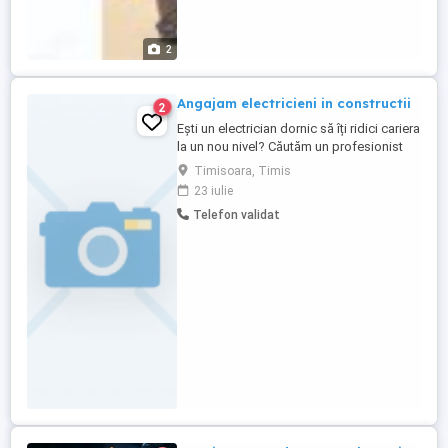
2
Angajam electricieni in constructii
2
Ești un electrician dornic să îți ridici cariera
la un nou nivel? Căutăm un profesionist
entuziast să se alăture echipei noastre
Timisoara, Timis
inovatoare! Dacă ești pasionat de instalații
23 iulie
electrice din clădiri și te descurci în medii
Telefon validat
dinamice, această oportunitate este
pentru tine. Alătură-te unei echipe ...