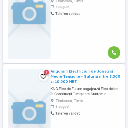
Timisoara, Timis
Cunoștințe tehnice de bază și atenție la
4 august
detalii Disponibilitate pentru deplasări;
Telefon validat
Capacitatea de a lucra independent și în
echipă. Permis de conducere categoria B
Studii ...
Angajam Electrician de Joasa si
7
Medie Tensiune - Salariu intre 8.000
si 10.000 NET
KNG Electric Future angajează Electrician
în Construcții Timișoara Suntem o
companie în plină dezvoltare, activând în
Timisoara, Timis
domeniul instalațiilor electrice de joasa si
3 august
medie tensiune . Căutăm un electrician
Telefon validat
dedicat și responsabil pentru a se alătura
echipei noastre din Timișoara. Cerințe:
Experiență in ...