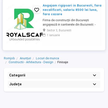
Angajam rigipsari in Bucuresti, fara
necalificati, salariu 8500 lei luna,
fara cazare
Firma de construcții din București
angajează in santierele din Bucuresti: -
RIGIPSAR si montator casetat Se ofera: -
Sector 3, Bucuresti
angajare cu carte de munca - salariu de la
1 ianuarie
8500 lei luna în funcție de experienta, cu
achitare de 2 ori pe luna; - posibilitate de
ajutor ca avans pana la primul salariu sau
intre salarii; - ...
Romjob
Anunțuri
Locuri de munca
Constructii - Arhitectura - Design
Finisaje
Categorii
Județe