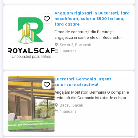
Angajam rigipsari in Bucuresti, fara
necalificati, salariu 8500 lei luna,
fara cazare
Firma de construcții din București
angajează in santierele din Bucuresti: -
RIGIPSAR si montator casetat Se ofera: -
Sector 3, Bucuresti
angajare cu carte de munca - salariu de la
1 ianuarie
8500 lei luna în funcție de experienta, cu
achitare de 2 ori pe luna; - posibilitate de
ajutor ca avans pana la primul salariu sau
intre salarii; - ...
Lucratori Germania urgent
salarizare atractiva!
Angajăm Montatori Germania O companie
serioasă din Germania își extinde echipa
și caută minimum 2, ideal 4 montatori
Bacau, Bacau
pentru montajul de: acoperișuri pentru
1 ianuarie
terase; sisteme din aluminiu; sisteme
glisante din sticlă; elemente cu ramă. Ce
oferim: colaborare pe termen lung într-o
companie stabilă ...