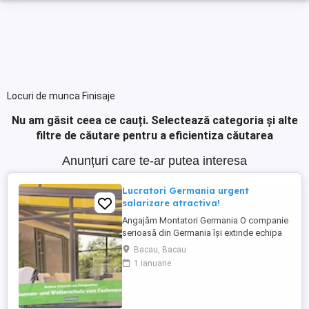
Locuri de munca Finisaje
Nu am găsit ceea ce cauți.
Selectează categoria și alte
filtre de căutare pentru a eficientiza căutarea
Anunțuri care te-ar putea interesa
Lucratori Germania urgent
salarizare atractiva!
Angajăm Montatori Germania O companie
serioasă din Germania își extinde echipa
și caută minimum 2, ideal 4 montatori
Bacau, Bacau
pentru montajul de: acoperișuri pentru
1 ianuarie
terase; sisteme din aluminiu; sisteme
glisante din sticlă; elemente cu ramă. Ce
oferim: colaborare pe termen lung într-o
companie stabilă ...