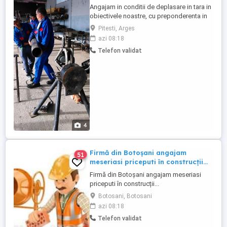
Angajam in conditii de deplasare in tara in
obiectivele noastre, cu preponderenta in
Bucuresti. - Se asigura cazare, diurna si
Pitesti, Arges
decontarea tuturor cheltuielilor, inclusiv
azi 08:18
transport. - Cazare de foarte buna calitate,
Telefon validat
Pensiuni, Motel, Apartamente de foarte
buna calitate cu dotari complete, aer
conditionat, ...
4
Firmă din Botoșani angajam
51
meseriasi priceputi în construcții...
Firmă din Botoșani angajam meseriasi
priceputi în construcții...
Botosani, Botosani
azi 08:18
Telefon validat