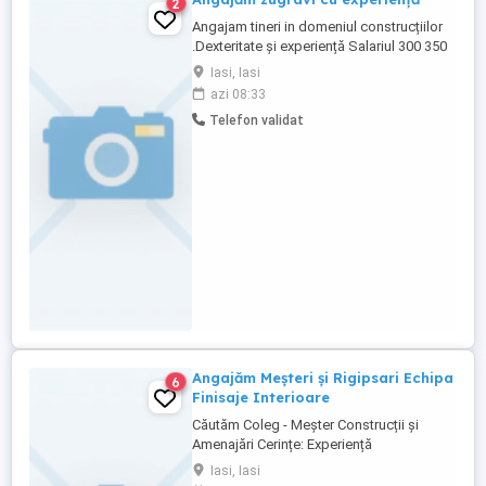
2
Angajam tineri in domeniul construcțiilor
.Dexteritate și experiență Salariul 300 350
lei pe zi în funcție de experiența . plată la
Iasi, Iasi
saptamana
azi 08:33
Telefon validat
Angajăm Meșteri și Rigipsari Echipa
6
Finisaje Interioare
Căutăm Coleg - Meșter Construcții și
Amenajări Cerințe: Experiență
demonstrabilă în lucrări de construcții,
Iasi, Iasi
amenajări și reparații; Persoana serioara,