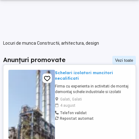
Locuri de munca Constructii, arhitectura, design
Anunțuri promovate
Vezi toate
Schelari izolatori muncitori
necalificati
Firma cu experienta in activitati de montaj
demontaj schele industriale si izolatii
industriale in rafinarii, combinate
Galati, Galati
petrochimice, otelarii ofera locuri de
4 august
munca in Belgia pentru: - schelari
Telefon validat
muncitori necalificati pentru activitatea de
Repostat automat
montaj demontaj schele industriale; -
izolatori (vata+tabla) pentru ...