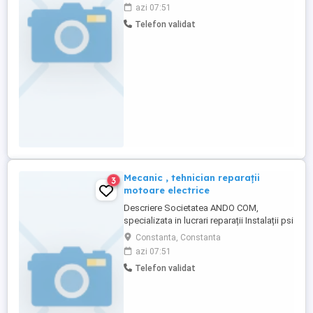
atentie sporita asupra lucrarilor efectuate
azi 07:51
Va oferim: - salariu motivant - transport
Telefon validat
asigurat - ore suplimentare platite - prime
de Paste si Craciun - bonuri de masa -
bonus salarial ...
Mecanic , tehnician reparații
3
motoare electrice
Descriere Societatea ANDO COM,
specializata in lucrari reparații Instalații psi
, sanitare , termice , clima , motoare
Constanta, Constanta
electrice....angajează Mecanic motoare
azi 07:51
electrice Se cer: - studii medii sau scoala
Telefon validat
profesionala - permisul pentru categoria B
reprezinta un avantaj - capabilitate de
lucru in echipa - ...