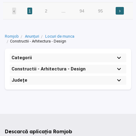
›
‹
1
2
…
94
95
Romjob
Anunțuri
Locuri de munca
Constructii - Arhitectura - Design
Categorii
Constructii - Arhitectura - Design
Județe
Descarcă aplicația Romjob