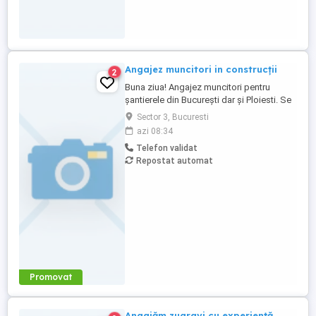
Angajez muncitori in construcții
2
Buna ziua! Angajez muncitori pentru
șantierele din București dar și Ploiesti. Se
poate oferi și la metru. Am nevoie de
Sector 3, Bucuresti
oameni la fațade (placare cu vata
azi 08:34
bazaltica de 15,Bucuresti) sau(fațada
Telefon validat
ventilata, Ploiești) Salariu de la 400 lei
Repostat automat
doar oameni seriosi. Program de muncă 8-
17 o oră pauza
Promovat
Angajăm zugravi cu experiență