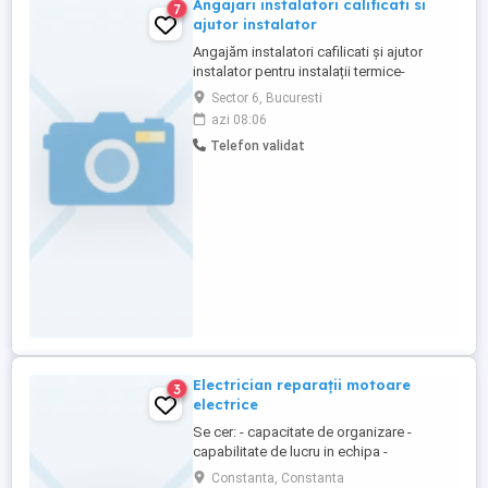
Angajari instalatori calificati si
7
ajutor instalator
Angajăm instalatori cafilicati și ajutor
instalator pentru instalații termice-
sanitare. Se lucrează în toate sectoarele
Sector 6, Bucuresti
din București. Salariu atractiv + carte de
azi 08:06
munca
Telefon validat
Electrician reparații motoare
3
electrice
Se cer: - capacitate de organizare -
capabilitate de lucru in echipa -
responsabilitate la locul de munca -
Constanta, Constanta