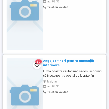
azi 08:33
responsabila, punctuala,orientata catre
Telefon validat
detalii. Dacă ești interesat, sună-ne direct
la numărul de telefon Sau trimite-ne un
mesaj pentru a stabili ...
Angajez tineri pentru amenajări
10
interioare
Firma noastră caută tineri serioși și dornici
să învețe pentru postul de lucrător în
amenajări interioare. seriozitate și
Iasi, Iasi
punctualitate; dorință de muncă și de
azi 08:33
învățare; spirit de echipă; vârsta minimă:
Telefon validat
18 ani. maxim 35 ani