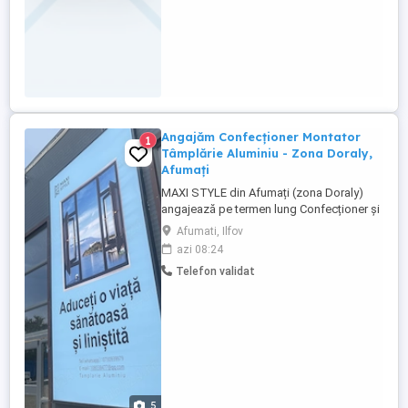
Angajăm Confecționer Montator
1
Tâmplărie Aluminiu - Zona Doraly,
Afumați
MAXI STYLE din Afumați (zona Doraly)
angajează pe termen lung Confecționer și
Montator Tâmplărie Aluminiu. Cerinte
Afumati, Ilfov
Experiență în domeniu (confecționare în
azi 08:24
atelier sau montaj pe șantier); Seriozitate,
Telefon validat
punctualitate și dorință de muncă; Abilități
de lucru în echipă și atenție la detalii.
Beneficii(Va ...
5