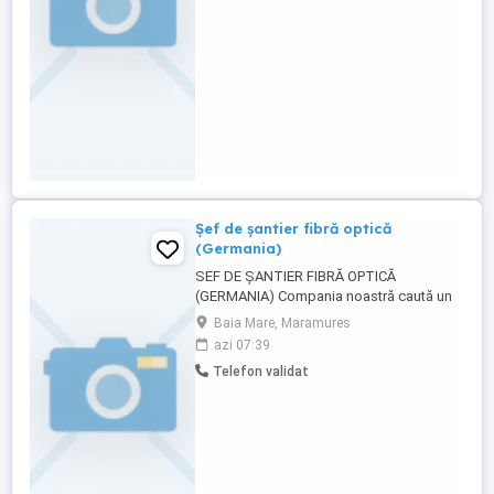
lucrul pe utilaje și îți dorești stabilitate într-
o echipă ...
Șef de șantier fibră optică
(Germania)
SEF DE ȘANTIER FIBRĂ OPTICĂ
(GERMANIA) Compania noastră caută un
Șef de Șantier pentru proiecte de instalare
Baia Mare, Maramures
și dezvoltare rețele de fibră optică în
azi 07:39
Germania. Cerințe obligatorii: Experiență
Telefon validat
relevantă în coordonarea lucrărilor de fibră
optică și infrastructură telecom;
Cunoștințe solide privind ...