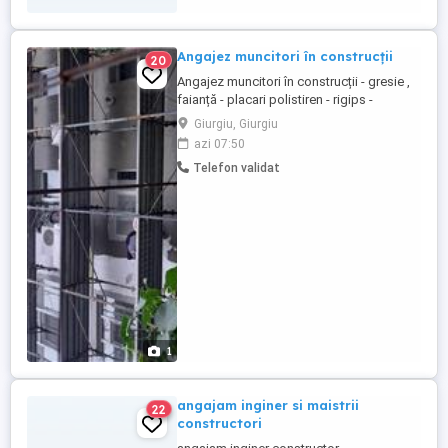
Angajez muncitori în construcții
20
Angajez muncitori în construcții - gresie ,
faianță - placari polistiren - rigips -
tencuiala etc Tel
Giurgiu, Giurgiu
azi 07:50
Telefon validat
1
angajam inginer si maistrii
22
constructori