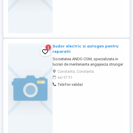
Sudor electric si autogen pentru
1
reparatii
Societatea ANDO COM, specializata in
lucrari de mentenanta angajeaza strungar
si frezor Se cer: - permisul pentru
Constanta, Constanta
categoria B reprezinta un avantaj -
azi 07:51
experienta in domeniu constituie avantaj -
Telefon validat
capabilitate de lucru in echipa - transport
asigurat - bonuri de masă - aptitudini de
organizare , logistica - ...