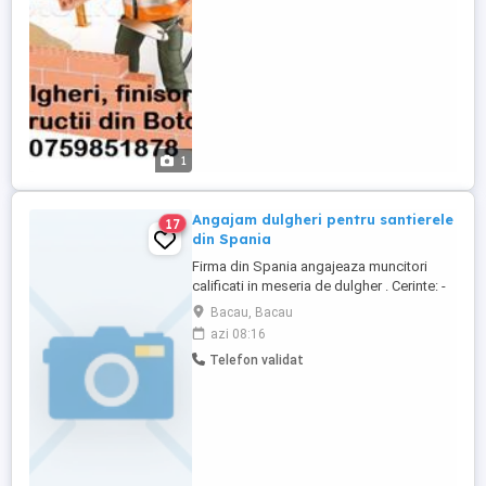
1
Angajam dulgheri pentru santierele
17
din Spania
Firma din Spania angajeaza muncitori
calificati in meseria de dulgher . Cerinte: -
Experienta pe santierele din Spania -
Bacau, Bacau
Rezidenta spaniola constituie avantaj -
azi 08:16
Cunoasterea limbii spaniole constituie
Telefon validat
avantaj -Permis auto constituie avantaj
Beneficii: -Salariu negociabil in functie de
calificare -Cazare ...