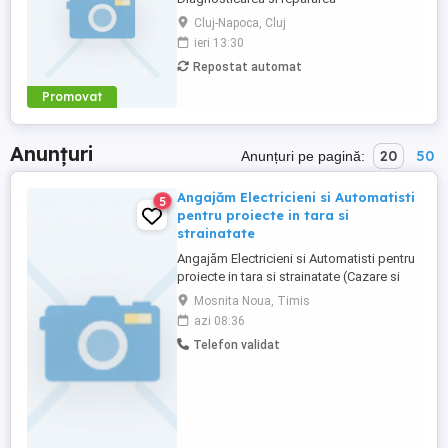
echipamentelor ( stivuitoare, transpalete )
Cluj-Napoca, Cluj
conform standardelor producatorului atat
ieri 13:30
la atelierul propriu cat si la sediul clientilor
Repostat automat
( acoperim judetele:
CJ,SM,MM,SJ,BN,AB,MS,SB ) cu
Promovat
ajutorului unei utilitare complet dotata cu
sculele si consumabilele ...
Anunțuri
20
50
Anunțuri pe pagină:
Angajăm Electricieni si Automatisti
5
pentru proiecte in tara si
strainatate
Angajăm Electricieni si Automatisti pentru
proiecte in tara si strainatate (Cazare si
transport Inclus + Diurnă) '' SC Enbetrade
Mosnita Noua, Timis
SRL , recrutează electricieni calificați
azi 08:36
pentru proiecte de: -Montaj electric
Telefon validat
industrial (nu de constructii) -Intreținere
industrială -Reparații instalații electrice
industriale ...