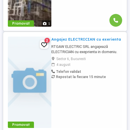
Promovat
1
Angajez ELECTRICIAN cu exerienta
2
RTGAW ELECTRIC SRL angajează
ELECTRICIAN cu exeprienta in domeniu.
Cautam electricieni cu experienta pentru
Sector 6, Bucuresti
proiecte in Bucuresti si Ilfov. *Oferim:* *
4 august
5.500 - 7.000 lei net, in functie de
Telefon validat
experienta; * bonusuri de performanta; *
Repostat la fiecare 15 minute
scule si echipamente asigurate; *
transport decont transport, in functie ...
Promovat