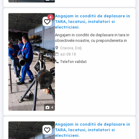
Angajam in conditii de deplasare in
4
TARA, lacatusi, instalatori si
electricieni.
Angajam in conditii de deplasare in tara in
obiectivele noastre, cu preponderenta in
Bucuresti. - Se asigura cazare, diurna si
Craiova, Dolj
decontarea tuturor cheltuielilor, inclusiv
azi 08:18
transport. - Cazare de foarte buna calitate,
Telefon validat
Pensiuni, Motel, Apartamente de foarte
buna calitate cu dotari complete, aer
conditionat, ...
4
Angajam in conditii de deplasare in
TARA, lacatusi, instalatori si
electricieni.