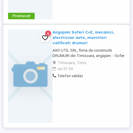
Promovat
Angajam Soferi C+E, mecanici,
6
electrician auto, muncitori
calificati drumuri
AXO UTIL SRL, firma de constructii
DRUMURI din Timisoara, angajam: - Sofer
categoria C+E autobasculanta - Sofer
Timisoara, Timis
categoria C+E autobetoniera - Sofer
azi 07:34
categoria C+E autogudronator - Mecanic
Telefon validat
reparatii auto si utilaje - Mecanic reparatii
hidraulice - Electrician auto - Deservent
utilaj (buldoexcavator si ...