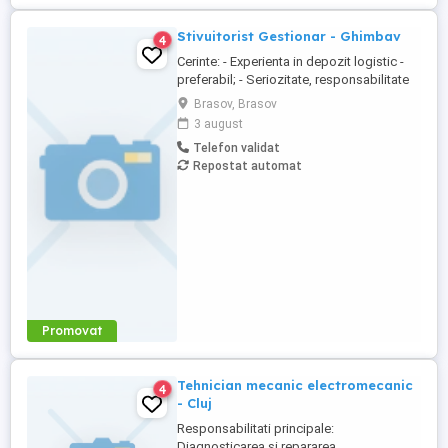
Stivuitorist Gestionar - Ghimbav
4
Cerinte: - Experienta in depozit logistic -
preferabil; - Seriozitate, responsabilitate
și implicare; - Rezistenta la efort fizic; -
Brasov, Brasov
Posesor autorizatie ISCIR reprezinta
3 august
avantaj. Activitate: - Respectarea
Telefon validat
procedurilor operaţionale la nivel de
Repostat automat
depozit; - Manipularea cutiilor in depozit
cu ajutorul stivuitorului ...
Promovat
Tehnician mecanic electromecanic
4
- Cluj
Responsabilitati principale:
Diagnosticarea si repararea