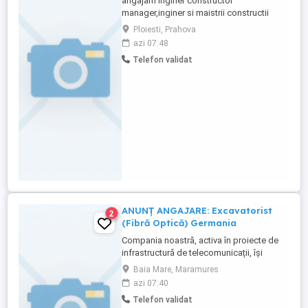
angajam inginer constructor
manager,inginer si maistrii constructii
executie,devizier-ofertare muncitori
Ploiesti, Prahova
calificati si necalificati in constructii
azi 07:48
Telefon validat
ANUNȚ ANGAJARE: Excavatorist
2
(Fibră Optică) Germania
Compania noastră, activa în proiecte de
infrastructură de telecomunicații, își
extinde echipa și caută Excavatoriști
Baia Mare, Maramures
profesioniști pentru proiecte de instalare
azi 07:40
a fibrei optice în Germania. Dacă ești o
Telefon validat
persoană responsabilă, cu experiență în