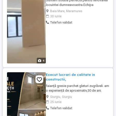
Suntem solutia perfecta pentru renovarea
locuintei dumneavoastra.Echipa
profesionista oferim servicii de inalta
Baia Mare, Maramures
calitate.Oferim si cerem seriozitate.
30 iunie
Telefon validat
4
Execut lucrari de calitate in
constructii,
faianță gresie parchet gleturi zugrăveli. am
o experiență de aproximativ,30 de ani.
Giurgiu, Giurgiu
25 iunie
Telefon validat