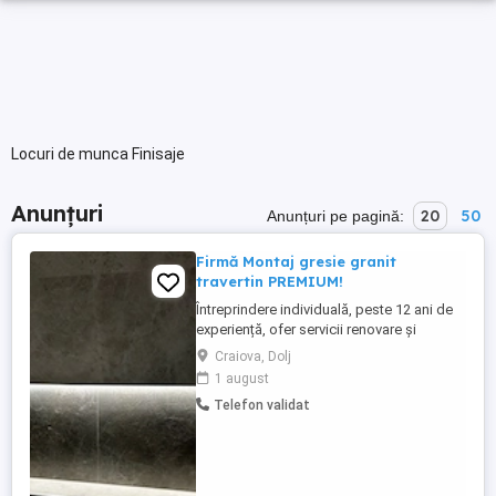
Locuri de munca Finisaje
Anunțuri
20
50
Anunțuri pe pagină:
Firmă Montaj gresie granit
travertin PREMIUM!
Întreprindere individuală, peste 12 ani de
experiență, ofer servicii renovare și
finisare, execut montaj gresie de toate
Craiova, Dolj
dimensiunile și toate modelele la
1 august
standarde premium. pentru mai multe
Telefon validat
poze și colaborări nu ezitați să îmi scrieți
sau să mă sunați.