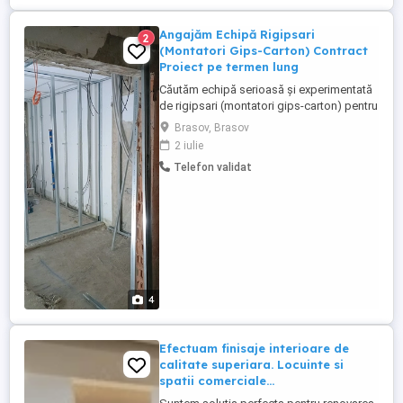
Angajăm Echipă Rigipsari
2
(Montatori Gips-Carton) Contract
Proiect pe termen lung
Căutăm echipă serioasă și experimentată
de rigipsari (montatori gips-carton) pentru
proiecte rezidențiale și comerciale aflate
Brasov, Brasov
în derulare în BRASOV. Ce oferim: Plată la
2 iulie
mp sau la zi (în funcție de negociere și de
Telefon validat
complexitatea lucrării). Plăți corecte, la
timp, pe bază de situație de lucrări. Volum
...
4
Efectuam finisaje interioare de
calitate superiara. Locuinte si
spatii comerciale...