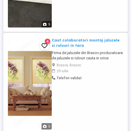
5
Caut colaboratori montaj jaluzele
4
si rulouri in tara
Firma de jaluzele din Brasov producatoare
de jaluzele si rulouri cauta in orice
localitate din tara colaboratori pentru
Brasov, Brasov
masuratori, transport si montaj. Modele si
29 iulie
sisteme deosebite: -jaluzele verticale PVC
Telefon validat
89 mm, -jaluzele verticale ondulate, -
jaluzele personalizate cu logo-ul clientului,
-panouri ...
5