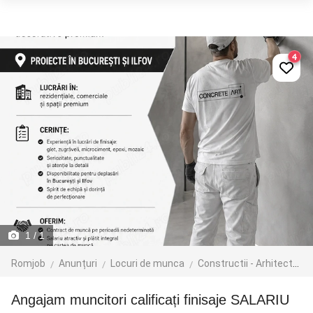
4
1
/ 1
Romjob
Anunțuri
Locuri de munca
Constructii - Arhitectura - Design
Angajam muncitori calificați finisaje SALARIU