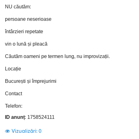
NU căutăm:
persoane neserioase
întârzieri repetate
vin o lună și pleacă
Căutăm oameni pe termen lung, nu improvizații.
Locație
București și împrejurimi
Contact
Telefon:
ID anunț
: 1758524111
Vizualizări:
0