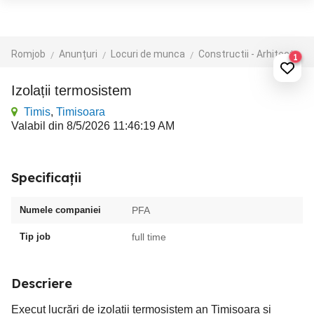
Romjob
Anunțuri
Locuri de munca
Constructii - Arhitectura - Design
1
Izolații termosistem
Timis
,
Timisoara
Valabil din 8/5/2026 11:46:19 AM
Specificații
Numele companiei
PFA
Tip job
full time
Descriere
Execut lucrări de izolații termosistem an Timișoara și