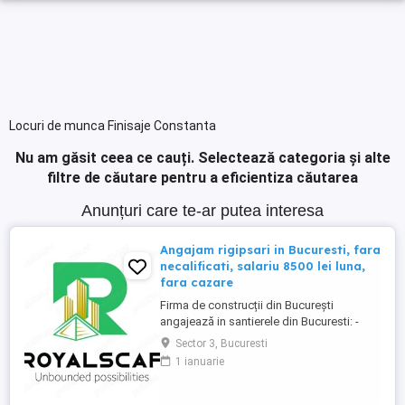
Locuri de munca Finisaje Constanta
Nu am găsit ceea ce cauți.
Selectează categoria și alte
filtre de căutare pentru a eficientiza căutarea
Anunțuri care te-ar putea interesa
Angajam rigipsari in Bucuresti, fara
necalificati, salariu 8500 lei luna,
fara cazare
Firma de construcții din București
angajează in santierele din Bucuresti: -
RIGIPSAR si montator casetat Se ofera: -
Sector 3, Bucuresti
angajare cu carte de munca - salariu de la
1 ianuarie
8500 lei luna în funcție de experienta, cu
achitare de 2 ori pe luna; - posibilitate de
ajutor ca avans pana la primul salariu sau