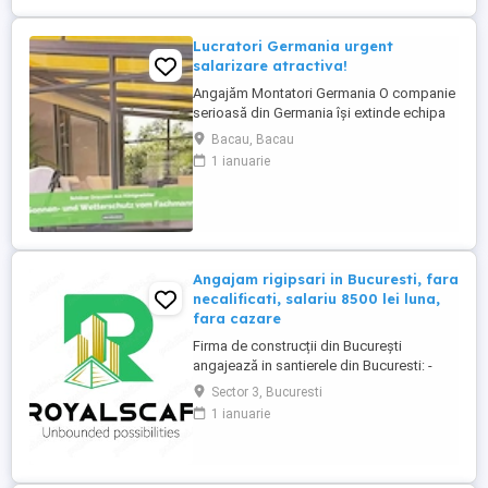
intre salarii; - ...
Lucratori Germania urgent
salarizare atractiva!
Angajăm Montatori Germania O companie
serioasă din Germania își extinde echipa
și caută minimum 2, ideal 4 montatori
Bacau, Bacau
pentru montajul de: acoperișuri pentru
1 ianuarie
terase; sisteme din aluminiu; sisteme
glisante din sticlă; elemente cu ramă. Ce
oferim: colaborare pe termen lung într-o
companie stabilă ...
Angajam rigipsari in Bucuresti, fara
necalificati, salariu 8500 lei luna,
fara cazare
Firma de construcții din București
angajează in santierele din Bucuresti: -
RIGIPSAR si montator casetat Se ofera: -
Sector 3, Bucuresti
angajare cu carte de munca - salariu de la
1 ianuarie
8500 lei luna în funcție de experienta, cu
achitare de 2 ori pe luna; - posibilitate de
ajutor ca avans pana la primul salariu sau
intre salarii; - ...