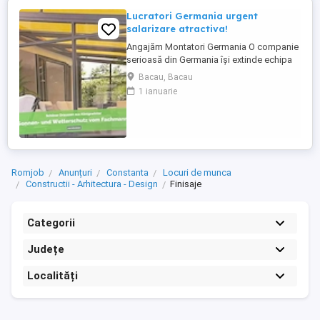
Lucratori Germania urgent
salarizare atractiva!
Angajăm Montatori Germania O companie
serioasă din Germania își extinde echipa
și caută minimum 2, ideal 4 montatori
Bacau, Bacau
pentru montajul de: acoperișuri pentru
1 ianuarie
terase; sisteme din aluminiu; sisteme
glisante din sticlă; elemente cu ramă. Ce
oferim: colaborare pe termen lung într-o
companie stabilă ...
Romjob
Anunțuri
Constanta
Locuri de munca
Constructii - Arhitectura - Design
Finisaje
Categorii
Județe
Localități