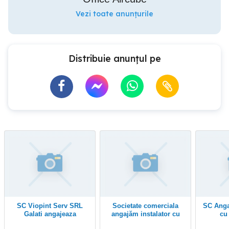
Vezi toate anunțurile
Distribuie anunțul pe
SC Viopint Serv SRL
societate comerciala
SC Angajeaza tubulatori
Galati angajeaza
angajăm instalator cu
cu
instalatori termo sanitari
experiență în montarea