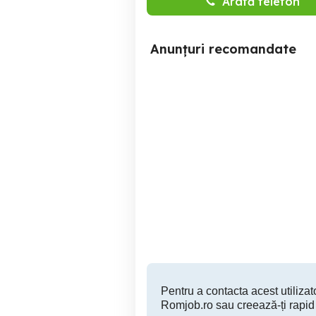
Arată telefon
Anunțuri recomandate
Firma Instalatii angajam
Firma instalatii angajam
instalatori
Brasov
Pentru a contacta acest utilizato
Romjob.ro sau creează-ți rapid