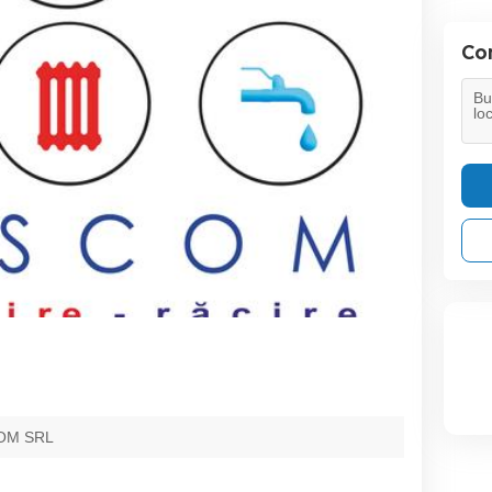
Con
OM SRL