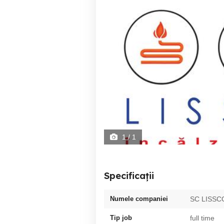
1
/ 1
Specificații
Numele companiei
SC LISSC
Tip job
full time