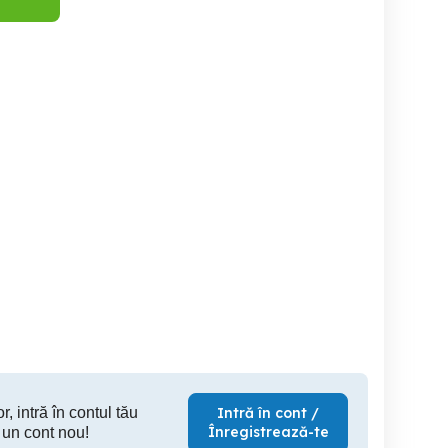
Tehnician Mentenanta
Instalator Instalații Termice
muncitori necalificati
Spalatorie Industriala
și 
Brasov
Brasov
r, intră în contul tău
Intră în cont /
Înregistrează-te
 un cont nou!