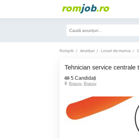
rom
job
.ro
Romjob
Anunțuri
Locuri de munca
C
Tehnician service centrale
5 Candidați
Brasov
,
Brasov