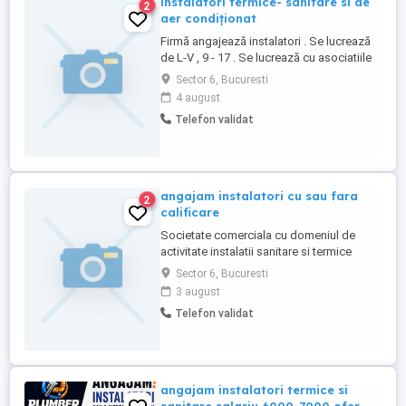
instalatori termice- sanitare si de
2
aer condiționat
Firmă angajează instalatori . Se lucrează
de L-V , 9 - 17 . Se lucrează cu asociatiile
de proprietari, blocurile vechi in proporție
Sector 6, Bucuresti
de 90% . Reabilitări de coloane verticale si
4 august
subsoluri . Se lucrează numai in București
Telefon validat
. Salariu între 6000. - 8000 lei net . Tel .
angajam instalatori cu sau fara
2
calificare
Societate comerciala cu domeniul de
activitate instalatii sanitare si termice
angajeaza personal: instalatori. Pentru cei
Sector 6, Bucuresti
interesati, va rugam sunati in intervalul orar
3 august
09-16, luni-vineri, la numarul afisat pentru
Telefon validat
stabilire interviu. Toate detaliile salariale
se discuta in cadrul interviului.
angajam instalatori termice si