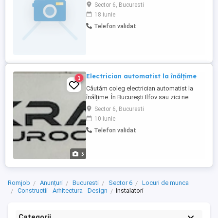
aer condiționat. Pentru cei din provincie se
Sector 6, Bucuresti
asigura cazare gratuită la punctul de lucru
18 iunie
al firmei, permis categoria B reprezintă un
Telefon validat
avantaj. Pentru detalii sunați la număr de
telefon din anunț.
Electrician automatist la înălțime
1
Căutăm coleg electrician automatist la
înălțime. În București Ilfov sau zici ne
aproape de București. Se oferă mașină de
Sector 6, Bucuresti
serviciu, salariu, bonjri de masă. Salariu se
10 iunie
va discuta la sediu.
Telefon validat
3
Romjob
Anunțuri
Bucuresti
Sector 6
Locuri de munca
Constructii - Arhitectura - Design
Instalatori
Categorii