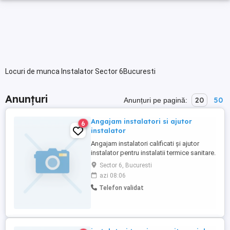
Locuri de munca Instalator Sector 6Bucuresti
Anunțuri
20
50
Anunțuri pe pagină:
Angajam instalatori si ajutor
6
instalator
Angajam instalatori calificati și ajutor
instalator pentru instalatii termice sanitare.
Salariu atractiv carte de munca. Lucram in
Sector 6, Bucuresti
toate sectoarele din Bucuresti.
azi 08:06
Telefon validat