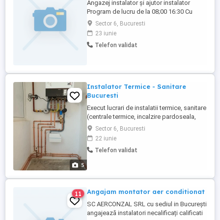
Angazej instalator și ajutor instalator
Program de lucru de la 08;00 16:30 Cu
pauza de masa 1 ora Salariu pleacă de la
Sector 6, Bucuresti
4000 lei pentru necalificat Și 5000 lei
23 iunie
pentru instalator Pentru mai multe detalii
Telefon validat
contactați-ne:
Instalator Termice - Sanitare
Bucuresti
Execut lucrari de instalatii termice, sanitare
(centrale termice, incalzire pardoseala,
calorifere, cazi, cabine dus, baterii,
Sector 6, Bucuresti
apometre, instalatie apa calda, rece,
22 iunie
boilare, panouri solare). Montaj, cupru,
Telefon validat
PPR, polietilena, PEX,
5
Angajam montator aer conditionat
11
SC AERCONZAL SRL cu sediul in București
angajează instalatori necalificați calificati