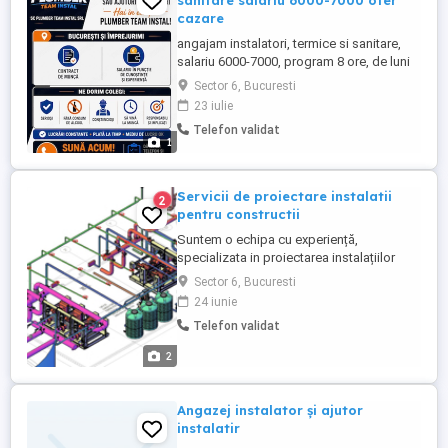
sanitare salariu 6000-7000 ofer
cazare
angajam instalatori, termice si sanitare,
salariu 6000-7000, program 8 ore, de luni
pana vineri, salariu la 2 săptămâni,
Sector 6, Bucuresti
sâmbăta se plătește dublu( bani jos)
23 iulie
contract de munca
Telefon validat
1
Servicii de proiectare instalatii
2
pentru constructii
Suntem o echipa cu experiență,
specializata in proiectarea instalațiilor
sanitare, electrice si HVAC in constructii.
Sector 6, Bucuresti
Suntem autorizati: - ANRE pentru
24 iunie
proiectarea instalațiilor electrice - I.G.S.U.
Telefon validat
si I.G.P.R. pentru proiectarea sistemelor de
stingere, desfumare, detectie si efracție.
2
Proiectam doar ...
Angazej instalator și ajutor
instalatir