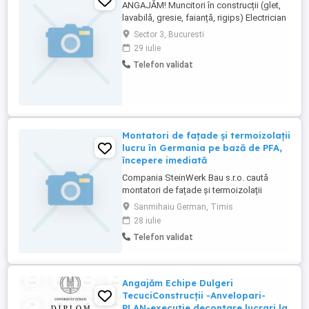
ANGAJĂM! Muncitori în construcții (glet,
lavabilă, gresie, faianță, rigips) Electrician
Instalator sanitar Locație: București Ilfov
Sector 3, Bucuresti
Program: Luni Vineri, 08:00 17:00 Salariul
29 iulie
se stabilește în funcție de experiență și
Telefon validat
calitatea lucrării. Cerem seriozitate și
experiență minimă ...
Montatori de fațade și termoizolații
lucru în Germania pe bază de PFA,
începere imediată
Compania SteinWerk Bau s.r.o. caută
montatori de fațade și termoizolații
serioși și de încredere pentru colaborare
Sanmihaiu German, Timis
în Germania. Activitatea se desfășoară pe
28 iulie
bază de PFA activitate independentă.
Telefon validat
Oferim lucru stabil pe tot parcursul anului,
posibilitatea începerii imediate și cazare
asigurată. Remunerația ...
Angajăm Echipe Dulgeri
TecuciConstrucții -Anvelopari-
PLAN-executie decontare lucrari la