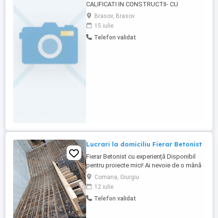
CALIFICATI IN CONSTRUCTII- CU
EXPERIENTA IN DOMENIUL FINISAJE
Brasov, Brasov
INTERIOARE PE FUNCȚIILE: -TENCUITOR,
15 iulie
(TENCUIELI MECANIZATE) - GLETUITOR (
Telefon validat
FINISAJE INTERIOARE) - ZUGRAV; -
RIGIPSAR; - MONTATORI GRESIE SI
FAINATA SALARIUL PORNESTE DE LA
4600 LEI BRUT- NEGOCIABIL. PROGRAM- ...
Lucrari la domiciliu Fierar Betonist
Fierar Betonist cu experiență Disponibil
pentru proiecte mici! Ai nevoie de o mână
de lucru profesionistă pentru curte sau
Comana, Giurgiu
casă? Te pot ajuta cu: Armare și turnare
12 iulie
plăci, stâlpi, grinzi, porți. Fundații pentru
Telefon validat
foișoare, magazii sau garaje. Consolidări
și reparații structurale. Accept lucrări de
volum ...