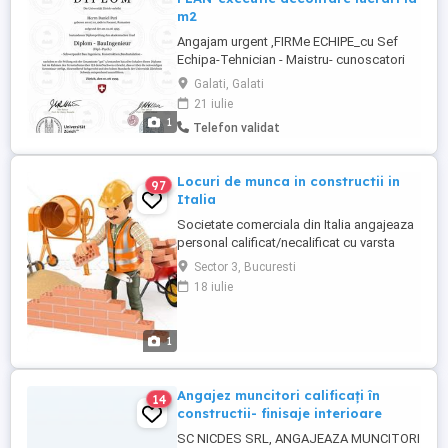
m2
Angajam urgent ,FIRMe ECHIPE_cu Sef
Echipa-Tehnician - Maistru- cunoscatori
PLAN si Personal Constructii-Echipe sau
Galati, Galati
individual- Echipe Amvelopari-Izolatii-
21 iulie
Acoperiș Blocuri și Structuristi--Structuri:-
1
Telefon validat
Echipe -Dulgeri-Zidari;-fierari ;-
Atentie;Experienta cu PLAN -cunoscatori-
meseriașil-, prt. Santiere ...
Locuri de munca in constructii in
97
Italia
Societate comerciala din Italia angajeaza
personal calificat/necalificat cu varsta
cuprinsa intre 18 si 45 ani in domeniul
Sector 3, Bucuresti
constructiilor : RIGIPSARI, EXPERTI IN
18 iulie
TERMOIZOLATII, FAIANTARI, SCHELARI,
ZUGRAVI. Oferim loc de munca asigurat
cu conditii deosebite in care calitatea
1
muncii si seriozitatea sunt ...
Angajez muncitori calificați în
14
constructii- finisaje interioare
SC NICDES SRL, ANGAJEAZA MUNCITORI