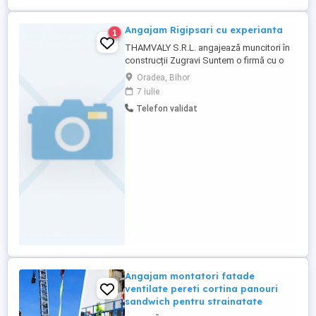
Angajam Rigipsari cu experianta
1
THAMVALY S.R.L. angajează muncitori în
construcții Zugravi Suntem o firmă cu o
experiență solidă de peste 10 ani în
Oradea, Bihor
domeniul construcțiilor, specializată în
7 iulie
amenajări interioare, finisaje și montaj
Telefon validat
gips-carton. Căutăm colegi serioși,
implicați și dornici să lucreze într-un
mediu stabil, în care munca ...
Angajam montatori fatade
ventilate pereti cortina panouri
sandwich pentru strainatate