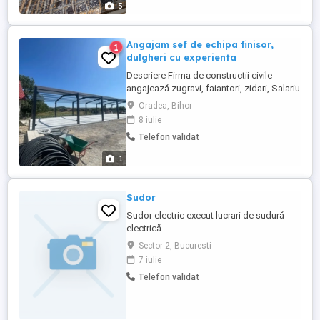
5
Angajam sef de echipa finisor,
1
dulgheri cu experienta
Descriere Firma de constructii civile
angajează zugravi, faiantori, zidari, Salariu
motivant Carte de munca Program luni -
Oradea, Bihor
vineri, Sambata se lucreaza optional, fiind
8 iulie
platita suplimentar. Dispunem de masina
Telefon validat
de serviciu și toate uneltele necesare pt a
crea un job placut și cât mai ușor posibil .
1
Permis ...
Sudor
Sudor electric execut lucrari de sudură
electrică
Sector 2, Bucuresti
7 iulie
Telefon validat