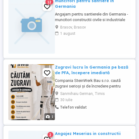
muncitori pentru santiere in
12
Germania
Angajam pentru santierele din Germania -
muncitori constructii civile si industriale
Cerinte - persoane dinamice, organizate si
Brasov, Brasov
cu initiativa, disponibili pentru deplasare -
1 august
obligatoriu apt pentru lucru la inaltime -
respectarea normelor de siguranță și a
procedurilor de lucru - organizează şi
curăţă ...
Zugravi lucru în Germania pe bază
de PFA, începere imediată
Compania SteinWerk Bau s.r.o. caută
zugravi serioși și de încredere pentru
colaborare în Germania. Activitatea se
Sanmihaiu German, Timis
desfășoară pe bază de PFA activitate
30 iulie
independentă. Oferim lucru stabil pe tot
Telefon validat
parcursul anului, posibilitatea începerii
imediate și cazare asigurată. Remunerația
1
se stabilește în funcție ...
Angajez Meserias in constructii
2