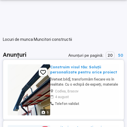
Locuri de munca Muncitori constructii
Anunțuri
20
50
Anunțuri pe pagină:
Construim visul tău: Soluții
personalizate pentru orice proiect
[Vertext.bild], transformăm fiecare vis în
realitate. Cu o echipă de experți, materiale
de top și soluții personalizate, construim
Codlea, Brasov
mai mult decât clădiri construim povești
4 august
de succes. Alege unicitatea. Alege
Telefon validat
[Vertext.bild]
5