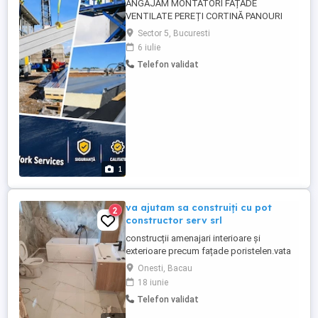
ANGAJĂM MONTATORI FAȚADE
VENTILATE PEREȚI CORTINĂ PANOURI
SANDWICH PENTRU STRAINATATE
Sector 5, Bucuresti
Cautam personal pentru santiere in Europa
6 iulie
pentru montajul de panouri sanwich,
Telefon validat
fatade ventilate, pereti cortina. In
urmatorul proiect avem nevoie de
montatori de panouri sanwich pe o hala
de depozitare, in Europa. Cerințe: - ...
1
va ajutam sa construiți cu pot
2
constructor serv srl
construcții amenajari interioare și
exterioare precum fațade poristelen.vata
vata bazaltica decorative gresie faianță
Onesti, Bacau
instalați sanitare centrale
18 iunie
Telefon validat