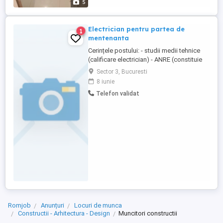
5
Electrician pentru partea de
1
mentenanta
Cerințele postului: - studii medii tehnice
(calificare electrician) - ANRE (constituie
avantaj) - experienta in domeniul
Sector 3, Bucuresti
mentenantei pe partea de electrice -
8 iunie
cunoștințe solide privind funcționarea
Telefon validat
instalațiilor electrice - abilități de
diagnosticare și intervenție rapidă -
orientare spre soluții Responsabilitățile ...
Romjob
Anunțuri
Locuri de munca
Constructii - Arhitectura - Design
Muncitori constructii