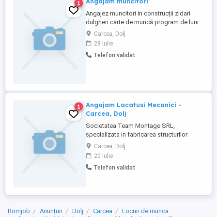
Angajam muncitori
1
Angajez muncitori in construcții zidari
dulgheri carte de muncă program de luni
până vineri
Carcea, Dolj
28 iulie
Telefon validat
Angajam Lacatusi Mecanici -
1
Carcea, Dolj
Societatea Team Montage SRL,
specializata in fabricarea structurilor
metalice, isi extinde echipa si angajeaza
Carcea, Dolj
lacatusi mecanici pentru punctul de lucru
20 iulie
din localitatea Carcea, Judetul Dolj.
Telefon validat
Experienta in fabricarea de constructii
metalice si parti componente ale
structurilor metalice; Masurarea, trasarea
...
Romjob
Anunțuri
Dolj
Carcea
Locuri de munca