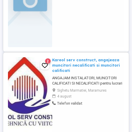
unui interviu, ne puteți contacta aici
Kareol serv construct, angajeaza
2
muncitori necalificati si muncitori
calificati
ANGAJAM INSTALATORI, MUNCITORI
CALIFICATI SI NECALIFICATI pentru lucrari
in instalatii apa si gaz. KAREOL SERV
Sighetu Marmatiei, Maramures
CONSTRUCT din Baia Mare iti propune un
4 august
mediu de lucru ofertant, stabil, cu
Telefon validat
posibilitatea calificarii si avansarii
profesionale. Punct de lucru :Baia Mare si
Sighetu Marmatiei. Se poate ...