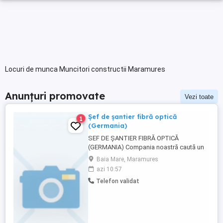
Locuri de munca Muncitori constructii Maramures
Anunțuri promovate
Vezi toate
Șef de șantier fibră optică
1
(Germania)
SEF DE ȘANTIER FIBRĂ OPTICĂ
(GERMANIA) Compania noastră caută un
Șef de Șantier pentru proiecte de instalare
Baia Mare, Maramures
și dezvoltare rețele de fibră optică în
azi 10:57
Germania. Cerințe obligatorii: Experiență
Telefon validat
relevantă în coordonarea lucrărilor de fibră
optică și infrastructură telecom;
Cunoștințe solide privind ...