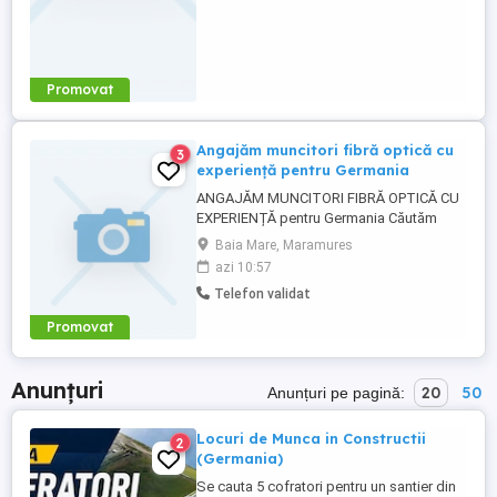
Promovat
Angajăm muncitori fibră optică cu
3
experiență pentru Germania
ANGAJĂM MUNCITORI FIBRĂ OPTICĂ CU
EXPERIENȚĂ pentru Germania Căutăm
oameni serioși și cu experiență în fibră
Baia Mare, Maramures
optică pentru proiecte stabile în Germania!
azi 10:57
Se caută personal pentru: Pozare cablu
Telefon validat
fibră optică Mufare fibră optică Lucrări de
teren și instalare Oferim: Salariu atractiv ...
Promovat
Anunțuri
20
50
Anunțuri pe pagină:
Locuri de Munca in Constructii
2
(Germania)
Se cauta 5 cofratori pentru un santier din