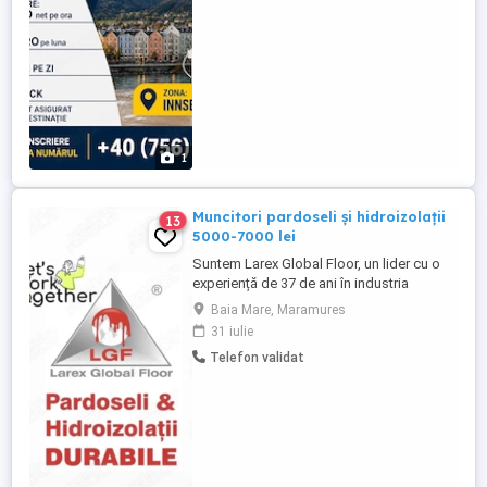
destinatie. Pentru inscriere sunati la
numarul ...
1
Muncitori pardoseli și hidroizolații
13
5000-7000 lei
Suntem Larex Global Floor, un lider cu o
experiență de 37 de ani în industria
pardoselilor sintetice, hidroizolației și
Baia Mare, Maramures
trapei de fum. Ne mândrim cu faptul că
31 iulie
oferim cele mai bune soluții în domeniul
Telefon validat
nostru și căutăm un nou membru pentru
echipa noastră de succes. Cerințe: pot
aplica atât barbati cât ...