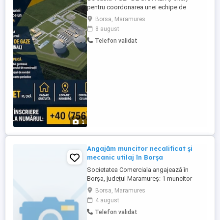
pentru coordonarea unei echipe de
români de pe un santier din Germania. Se
Borsa, Maramures
lucreaza la constructia unui Terminal de
8 august
gaze (LNG Terminal). Atributiile implica
Telefon validat
cunoasterea limbii germane pentru citirea
planului de constructii, coordonarea
echipei de români, formarea ...
1
Angajăm muncitor necalificat și
mecanic utilaj în Borșa
Societatea Comerciala angajează în
Borșa, județul Maramureș: 1 muncitor
necalificat la întreținerea de drumuri,
Borsa, Maramures
șosele, poduri și baraje, ; 1 mecanic utilaj,
4 august
Studii minime: studii gimnaziale școală
Telefon validat
generală. Pentru detalii și programarea