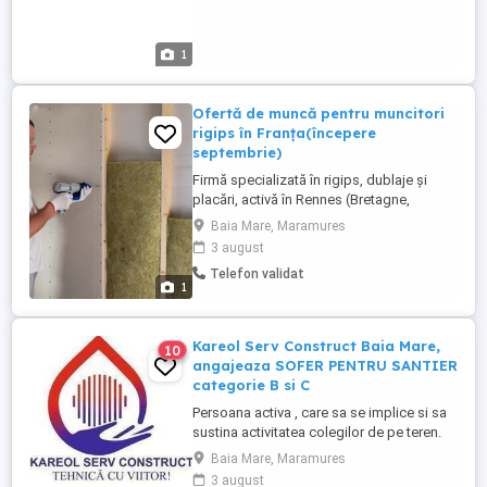
1
Ofertă de muncă pentru muncitori
rigips în Franța(începere
septembrie)
Firmă specializată în rigips, dublaje și
placări, activă în Rennes (Bretagne,
Franța), angajează personal cu experiență
Baia Mare, Maramures
în Franța, pentru colaborare stabilă și pe
3 august
termen lung. Începere în septembrie.
Telefon validat
Oferim: * Contract de muncă legal în
1
Franța * Cazare organizată (chirie
suportată de angajat) * Salariu ...
Kareol Serv Construct Baia Mare,
10
angajeaza SOFER PENTRU SANTIER
categorie B si C
Persoana activa , care sa se implice si sa
sustina activitatea colegilor de pe teren.
KAREOL SERV CONSTRUCT din Baia Mare
Baia Mare, Maramures
iti propune un mediu de lucru ofertant, ,
3 august