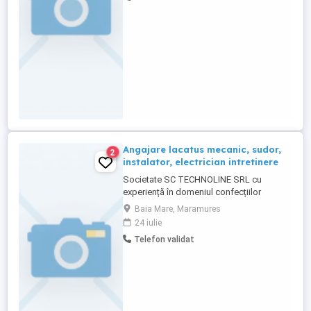
Airless. Lucrari in deplasare,
Craiova,Brasov
Angajare lacatus mecanic, sudor,
2
instalator, electrician intretinere
Societate SC TECHNOLINE SRL cu
experiență în domeniul confecțiilor
metalice și instalațiilor industriale își
Baia Mare, Maramures
mărește echipa și angajează în condiții
24 iulie
avantajoase : Lăcătuș mecanic Sudor
Telefon validat
MIG-MAG Sudor WIG-TIG Instalator
Electrician de întreținere Cerințe:
Seriozitate și responsabilitate; ...