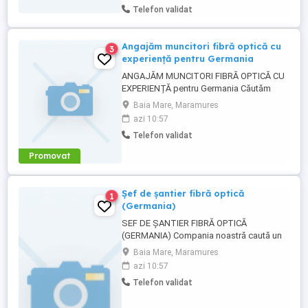
Telefon validat
domeniu de competență
Angajăm muncitori fibră optică cu
3
experiență pentru Germania
ANGAJĂM MUNCITORI FIBRĂ OPTICĂ CU
EXPERIENȚĂ pentru Germania Căutăm
oameni serioși și cu experiență în fibră
Baia Mare, Maramures
optică pentru proiecte stabile în Germania!
azi 10:57
Se caută personal pentru: Pozare cablu
Telefon validat
fibră optică Mufare fibră optică Lucrări de
teren și instalare Oferim: Salariu atractiv ...
Promovat
Șef de șantier fibră optică
1
(Germania)
SEF DE ȘANTIER FIBRĂ OPTICĂ
(GERMANIA) Compania noastră caută un
Șef de Șantier pentru proiecte de instalare
Baia Mare, Maramures
și dezvoltare rețele de fibră optică în
azi 10:57
Germania. Cerințe obligatorii: Experiență
Telefon validat
relevantă în coordonarea lucrărilor de fibră
optică și infrastructură telecom;