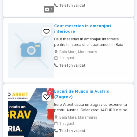
stabil, cu posibilitatea calificarii si
Telefon validat
avansarii profesionale: muncitori pentru
1
lucrari in instalatii apa si gaz. Puncte de
lucru in ...
Caut meserias in amenajari
interioare
Caut meserias in amenajari interioare
pentru finisarea unui apartament in Baia
Mare. Detalii la telefon.
Baia Mare, Maramures
3 august
Telefon validat
Locuri de Munca in Austria
7
(Zugrav)
Euro Arbeit cauta un Zugrav cu experienta
pentru Austria. Salarizare: 14 EURO net pe
ora Cazare 250 EURO pe luna Program: 8 -
Baia Mare, Maramures
10 ore pe zi Zona: Innsbruck Cerinte:
1 august
permis de conducere si limba germana la
Telefon validat
nivel incepator. Transport asigurat pana la