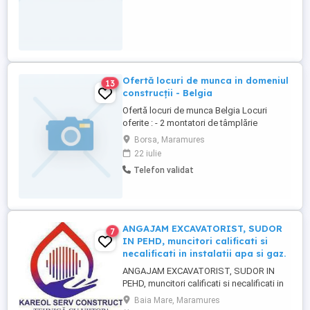
Ofertă locuri de munca in domeniul
13
construcții - Belgia
Ofertă locuri de munca Belgia Locuri
oferite : - 2 montatori de tâmplărie
termopan - Electrician - Sanitarist-
Borsa, Maramures
ancalzire centrala. Pentru mai multe
22 iulie
informații sunt disponibil la numărul
Telefon validat
următor :
ANGAJAM EXCAVATORIST, SUDOR
7
IN PEHD, muncitori calificati si
necalificati in instalatii apa si gaz.
ANGAJAM EXCAVATORIST, SUDOR IN
PEHD, muncitori calificati si necalificati in
instalatii apa si gaz. KAREOL SERV
Baia Mare, Maramures
CONSTRUCT din Baia Mare iti propune un