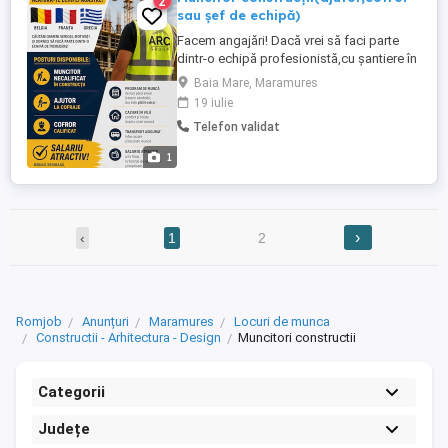
2
sau șef de echipă)
Facem angajări! Dacă vrei să faci parte
dintr-o echipă profesionistă,cu șantiere în
Franța,Belgia sau Grecia lasă-mi un mesaj
Baia Mare, Maramures
pentru a-ți oferi toate detaliile! Sefi de
19 iulie
echipă români! ÎNCEPÂND CU LUNA
Telefon validat
SEPTEMBRIE!
1
›
‹
1
2
Romjob
Anunțuri
Maramures
Locuri de munca
Constructii - Arhitectura - Design
Muncitori constructii
Categorii
Județe