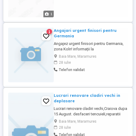
1
Angajari urgent finisori pentru
1
Germania
Angajez urgent finisori pentru Germania,
zona Koln! informații la
Baia Mare, Maramures
28 iulie
Telefon validat
Lucrari renovare cladiri vechi in
deplasare
Lucrari renovare cladiri vechi,Craiova dupa
15 August. desfaceri tencuieli,reparatii
tencuieli ,tencuieli cu sablonul, demontat
Baia Mare, Maramures
si montat jgeaburi, impermeabilizat
28 iulie
fatada, zugraveli fatada, zugraveli in
Telefon validat
incaperi, zugraveli manuale si cu pompa