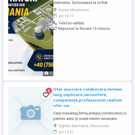
Germania. Se lucreaza la cofrat
constructia unui Terminal de gaze (LNG
Borsa, Maramures
Terminal). Salarizare: 16 EURO NET pe ora
azi 16:17
Cazare gratuita. Locatie: Hamburg.
Telefon validat
Contract direct cu angajatorul. Transport
Repostat la fiecare 15 minute
asigurat pana la destinatie. Pentru
inscriere sunati la ...
1
Ofer asociere colaborare,termen
6
lung implicare,seriozitate,
competențe,profesionism,realism
ofer cer
Caut meseriaș,firma,echipa,constructori,cu
permis auto.și scule minim necesare
agronom, horticultor
Sighetu Marmatiei, Maramures
,tâmplar,electromecanic,as.medical,tehnician
azi 12:51
vet.pt.a dezvolta iniția diverse proiecte în