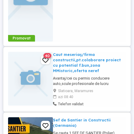
Cunoștințe solide privind ...
Promovat
Caut meseriaș/firma
40
constructii,pt.colaborare proiect
cu potential f.bun,zona
MMistoric,oferta neref
Avantaj/cei cu permis conducere
auto,scule profesionale de lucru
personale să fie folosite măcar pt. început
Slatioara, Maramures
,acoperă cît mai mult din gama lucrărilor
azi 08:40
de instalații,dulgherie, finisaje moderne
Telefon validat
Sef de Santier in Constructii
(Germania)
Se cauta 1 SEF DE SANTIER (Polier)