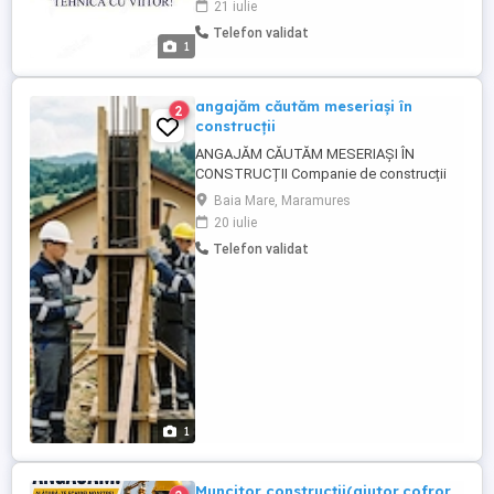
21 iulie
mediu de lucru ofertant, stabil, cu
Telefon validat
posibilitatea calificarii si avansarii
1
profesionale. Puncte de lucru in Sighetu
Marmatiei si Baia Mare
angajăm căutăm meseriași în
2
construcții
ANGAJĂM CĂUTĂM MESERIAȘI ÎN
CONSTRUCȚII Companie de construcții
Enexis Metal SRL cu proiecte în derulare,
Baia Mare, Maramures
căutăm meseriași profesioniști, serioși și
20 iulie
experimentați pentru execuția de lucrări de
Telefon validat
calitate. Posturi disponibile Specializări
căutate: Doriți echipe sau meseriași pe
următoarele zone: ...
1
Muncitor construcții(ajutor,cofror