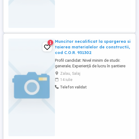
Muncitor necalificat la spargerea si
1
taierea materialelor de constructii,
cod C.O.R. 931302
Profil candidat: Nivel minim de studii:
generale; Experiență de lucru în şantiere
constituie avantaj; Disponibilitate pentru
Zalau, Salaj
deplasări. Beneficii: Oferim pachet salarial
14 iulie
motivant format din: salariu fix, sporuri
Telefon validat
acordate lunar la salariu pentru munca în
condiții de şantier și diurnă zilnică pentru
întreaga ...