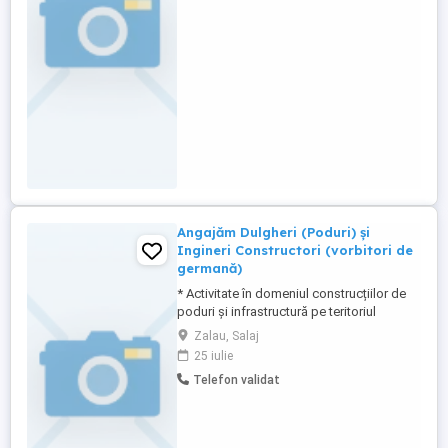
Angajăm Dulgheri (Poduri) și
Ingineri Constructori (vorbitori de
germană)
* Activitate în domeniul construcțiilor de
poduri și infrastructură pe teritoriul
Germaniei. * Dulgheri:Experiență dovedită
Zalau, Salaj
în dulgherie (cofraje, structuri de beton
25 iulie
poduri).Seriozitate, punctualitate și
Telefon validat
capacitatea de a lucra în
echipă.Cunoașterea limbii germane
constituie un avantaj, dar nu este
obligatorie. ...