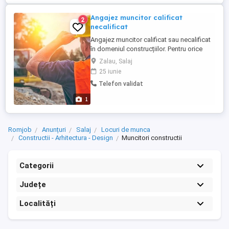
Angajez muncitor calificat
2
necalificat
Angajez muncitor calificat sau necalificat
în domeniul construcțiilor. Pentru orice
detalii, vă rog sa ma contactați!
Zalau, Salaj
25 iunie
Telefon validat
1
Romjob
Anunțuri
Salaj
Locuri de munca
Constructii - Arhitectura - Design
Muncitori constructii
Categorii
Județe
Localități