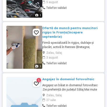
1,scara A ap 55,judet Salaj, angajează:
5 august
Muncitor necalificat la ansamblarea
Telefon validat
montarea pieselor -Cod COR 932906 - 1 de
posturi, cerințe: studii minime, Cv-urile se
1
pot trimite la adresa de e-mail ...
Ofertă de muncă pentru muncitori
rigips în Franța(începere
septembrie)
Firmă specializată în rigips, dublaje și
placări, activă în Rennes (Bretagne,
Franța), angajează personal cu experiență
Zalau, Salaj
în Franța, pentru colaborare stabilă și pe
3 august
termen lung. Începere în septembrie.
Telefon validat
Oferim: * Contract de muncă legal în
1
Franța * Cazare organizată (chirie
suportată de angajat) * Salariu ...
Angajez în domeniul fotovoltaic
1
Angajez un băiat in domeniul fotovoltaic
.De preferință din județul Sălaj.Mai mute
detalii la telefon
Zalau, Salaj
27 iulie
Telefon validat