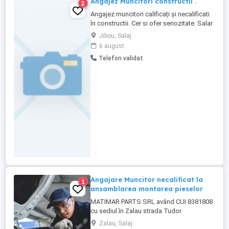
Angajez Muncitori constructii .
2
Angajez muncitori calificați și necalificati
în constructii. Cer si ofer seriozitate. Salar
între 3000 si 6500 lei in functie de abilități.
Jibou, Salaj
6 august
Telefon validat
Angajare Muncitor necalificat la
1
ansamblarea montarea pieselor
MATIMAR PARTS SRL având CUI 8381808
cu sediul în Zalau strada Tudor
Vladimirescu nr 38, bloc Dalia, camera
Zalau, Salaj