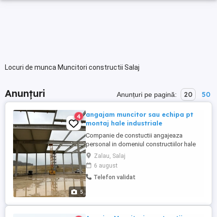
Locuri de munca Muncitori constructii Salaj
Anunțuri
20
50
Anunțuri pe pagină:
angajam muncitor sau echipa pt
4
montaj hale industriale
Companie de constuctii angajeaza
personal in domeniul constructiilor hale
industriale! Fatade si acoperisuri din tabla
Zalau, Salaj
cutata, panouri sandwich Etc Lucrarile se
6 august
efectueaza in Ungaria. cerem si oferim
Telefon validat
seriozitate
5